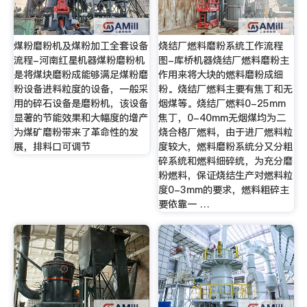
煤粉磨粉机及煤粉加工全套设备
烧结厂燃料磨粉系统工作流程
流程-河南红星机器煤粉磨粉机
图-库桥机器烧结厂燃料磨粉主
是将煤块磨粉成能够满足煤粉磨
作用来将大块的燃料磨粉成细
粉设备进料粒度的设备，一般采
粉。烧结厂燃料主要有焦丁和无
用的碎石设备是磨粉机，该设备
烟煤等。烧结厂燃料0-25mm
显著的节能效果和大幅度的增产
焦丁，0-40mm无烟煤均为二
为煤矿磨粉带来了革命性的发
烧合格厂燃料，由于进厂燃料粒
展，排料口可调节
度较大，燃料磨粉系统分又分粗
碎系统和燃料细碎统，为充分磨
粉燃料，保证烧结生产对燃料粒
度0-3mm的要求，燃料粗碎主
要依靠一 …