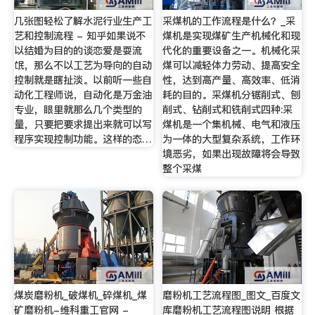
几张图轻松了解水泥行业生产工
采煤机的工作流程是什么？_采
艺和控制流程 - 知乎如果说不
煤机是实现煤矿生产机械化和现
以结婚为目的的谈恋爱是耍流
代化的重要设备之一。机械化采
氓，那么不以工艺为导向的自动
煤可以减轻体力劳动、提高安全
控制就是瞎扯淡。以前听一些自
性，达到高产量、高效率、低消
动化工程师说，自动化是万金油
耗的目的。采煤机分锯削式、刨
专业，眼里就那么几个类型的
削式、钻削式和铣削式四种:采
量，只要把要求提出来就可以写
煤机是一个集机械、电气和液压
程序实现控制功能。这样的态…
为一体的大型复杂系统，工作环
境恶劣，如果出现故障将会导致
整个采煤
煤炭磨粉机_破煤机_碎煤机_煤
磨粉机工艺流程图_图文_百度文
矿磨粉机-维科重工官网 -
库磨粉机工艺流程图说明 根据