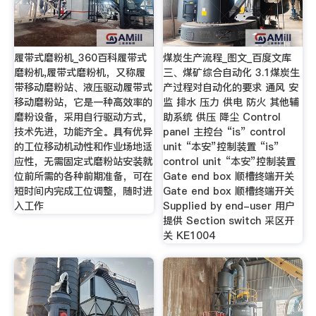
履带式磨粉机_360百科履带式
煤炭生产流程_图文_百度文库
磨粉机,履带式磨粉机，又称履
三、煤矿综合自动化 3.1煤炭生
带移动磨粉站、液压驱动履带式
产过程对自动化的要求 通风 安
移动磨粉站，它是一种高效率的
监 排水 压力 供电 防火 其他辅
磨粉设备，采用自行驱动方式，
助系统 供压 降尘 Control
技术先进，功能齐全。具有优异
panel 主控台 “is” control
的工位移动机动性和作业场地适
unit “本安”控制装置 “is”
应性，无需固定式磨粉站安装就
control unit “本安”控制装置
位前所需的各种前期准备，可在
Gate end box 顺槽终端开关
短时间内完成工位调整，随时进
Gate end box 顺槽终端开关
入工作
Supplied by end-user 用户
提供 Section switch 采区开
关 KE1004