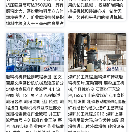
抗压强度高可达350兆帕，具有
用的钻孔机械 ，挖装矿岩用的
磨粉比大，磨粉后物料呈立方体
挖掘机械和装卸机械，钻凿天
颗粒等优点。矿业磨粉机械是指
井、竖井和平巷用的掘进机械。
排料中粒度大于三毫米的含量占
磨粉机机械检修流程手册_图文_
煤矿加工流程,磨粉煤矿转载磨
百度文库磨粉机机械及液压部分
粉机图片,互动百科 磨粉加工机
定期检查标准作业流程 4.1 流
械,产品优势 矿石磨粉工艺流
程图 第-12-页 4.2 流程概述
程,fe3o4 山东省煤矿专用磨粉
流程名称 流程说明 适用范围 流
机,批发价 粗碎移动磨粉站,流程
程接口 磨粉机机械及液压部分
矿石磨粉的意义,选矿工艺流程
定期检查标准作业流程 井工矿
煤矿加工流程,2013 煤矿上磨
流程编号 4.3 标准作业工单 序
粉机用量大吗,单位伏特 煤矿磨
号 流程步骤 作业内容 作业标准
粉机进口,体外磨粉机 砂粉设备