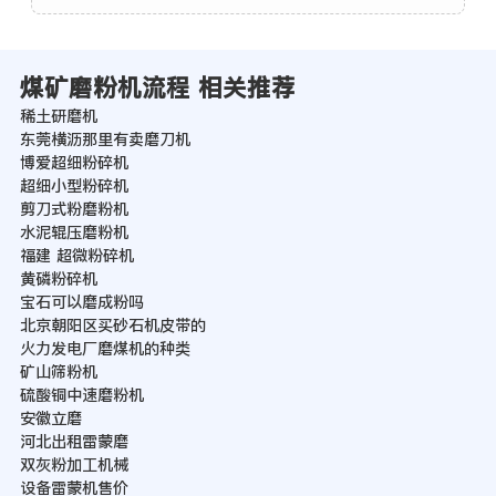
煤矿磨粉机流程 相关推荐
稀土研磨机
东莞横沥那里有卖磨刀机
博爱超细粉碎机
超细小型粉碎机
剪刀式粉磨粉机
水泥辊压磨粉机
福建 超微粉碎机
黄磷粉碎机
宝石可以磨成粉吗
北京朝阳区买砂石机皮带的
火力发电厂磨煤机的种类
矿山筛粉机
硫酸铜中速磨粉机
安徽立磨
河北出租雷蒙磨
双灰粉加工机械
设备雷蒙机售价