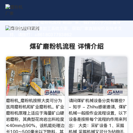
作为专业的 煤矿磨粉机流程 制造厂家，我们致力于为您量身
定制高价值的粉体加工系统方案。获取厂家直销报价及技术支
持，请拨打：+8618037793862
煤矿磨粉机流程 详情介绍
磨粉机_磨粉机按照大类可分为
请问煤矿机械设备分类有哪些？
医用磨粉机和矿业磨粉机。矿业
- 知乎 - Zhihu感谢邀请，煤矿
磨粉机原理上适应于海量矿山硬
机械一般按作业流程设置，以下
岩磨粉，其典型花岗岩出料粒度
设备是按照每个流程的作用来列
≤40mm占90%，该机能处理边
出： 大类：采矿设备 1、采掘
长100～500毫米以下物料。其
机械 采掘机械又可分为钻炮孔