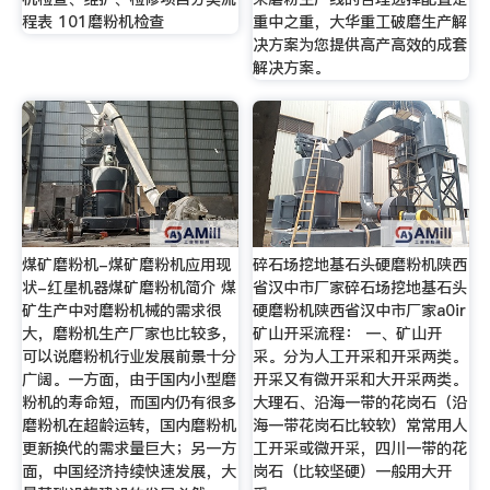
程表 101磨粉机检查
重中之重，大华重工破磨生产解
决方案为您提供高产高效的成套
解决方案。
煤矿磨粉机-煤矿磨粉机应用现
碎石场挖地基石头硬磨粉机陕西
状-红星机器煤矿磨粉机简介 煤
省汉中市厂家碎石场挖地基石头
矿生产中对磨粉机械的需求很
硬磨粉机陕西省汉中市厂家a0ir
大，磨粉机生产厂家也比较多，
矿山开采流程： 一、矿山开
可以说磨粉机行业发展前景十分
采。分为人工开采和开采两类。
广阔。一方面，由于国内小型磨
开采又有微开采和大开采两类。
粉机的寿命短，而国内仍有很多
大理石、沿海一带的花岗石（沿
磨粉机在超龄运转，国内磨粉机
海一带花岗石比较软）常常用人
更新换代的需求量巨大；另一方
工开采或微开采，四川一带的花
面，中国经济持续快速发展，大
岗石（比较坚硬）一般用大开