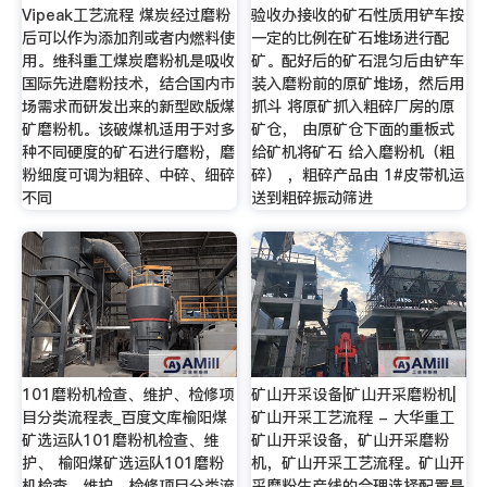
Vipeak工艺流程 煤炭经过磨粉
验收办接收的矿石性质用铲车按
后可以作为添加剂或者内燃料使
一定的比例在矿石堆场进行配
用。维科重工煤炭磨粉机是吸收
矿。配好后的矿石混匀后由铲车
国际先进磨粉技术，结合国内市
装入磨粉前的原矿堆场，然后用
场需求而研发出来的新型欧版煤
抓斗 将原矿抓入粗碎厂房的原
矿磨粉机。该破煤机适用于对多
矿仓， 由原矿仓下面的重板式
种不同硬度的矿石进行磨粉，磨
给矿机将矿石 给入磨粉机（粗
粉细度可调为粗碎、中碎、细碎
碎） ，粗碎产品由 1#皮带机运
不同
送到粗碎振动筛进
101磨粉机检查、维护、检修项
矿山开采设备|矿山开采磨粉机|
目分类流程表_百度文库榆阳煤
矿山开采工艺流程 - 大华重工
矿选运队101磨粉机检查、维
矿山开采设备，矿山开采磨粉
护、 榆阳煤矿选运队101磨粉
机，矿山开采工艺流程。矿山开
机检查、维护、检修项目分类流
采磨粉生产线的合理选择配置是