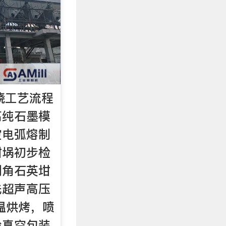
烧工艺流程
高纯石墨模
空电弧熔制
坩埚初步检
倒角石英坩
洗超声高压
温烘烤，喷
验真空包装