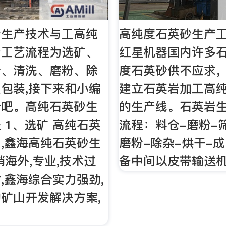
砂生产技术与工高纯
高纯度石英砂生产工
产工艺流程为选矿、
红星机器国内许多
分、清洗、磨粉、除
度石英砂供不应求
包装,接下来和小编
建立石英岩加工高
看吧。高纯石英砂生
的生产线。石英岩
 1、选矿 高纯石英
流程：料仓-磨粉-
,鑫海高纯石英砂生
磨粉-除杂-烘干-
销海外,专业,技术过
备中间以皮带输送
,鑫海综合实力强劲,
矿山开发解决方案,