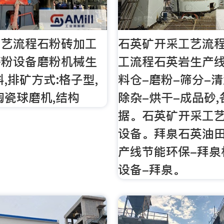
工艺流程石粉砖加工
石英矿开采工艺流
磨粉设备磨粉机械生
工流程石英岩生产线
科,排矿方式:格子型,
料仓-磨粉-筛分-清
陶瓷球磨机,结构
除杂-烘干-成品砂
据。石英矿开采工艺
设备。拜泉石英油
产线节能环保-拜泉
设备-拜泉。