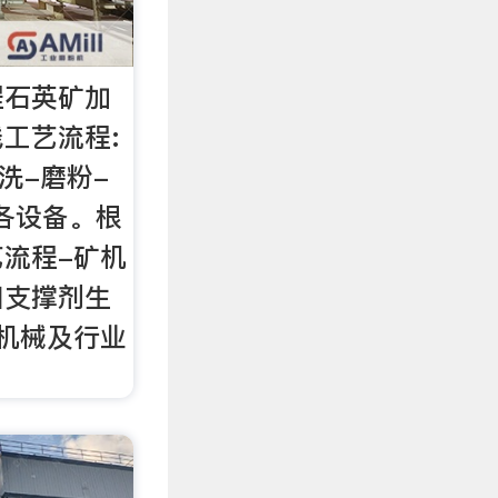
程石英矿加
工艺流程:
洗-磨粉-
,各设备。根
流程-矿机
田支撑剂生
机械及行业