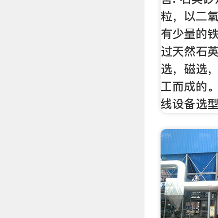
粒，以二
有少量的
过天然石
选，磁选
工而成的
线设备选型