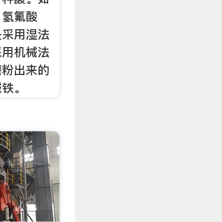
、氢氟酸
是采用湿法
采用机械法
磨粉出来的
械铁。