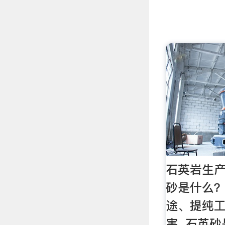
石英岩生
砂是什么
途、提纯
害. 石英