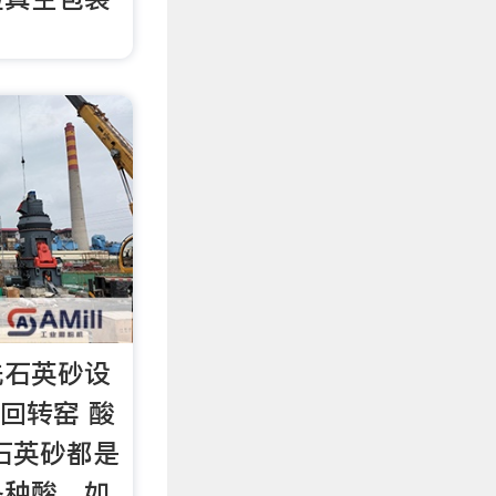
洗石英砂设
回转窑 酸
石英砂都是
各种酸。如