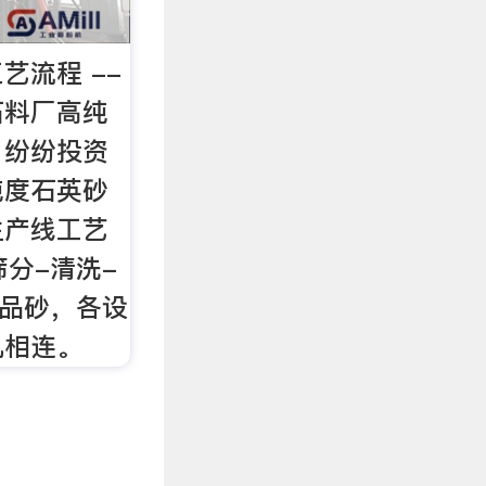
艺流程 --
石料厂高纯
，纷纷投资
纯度石英砂
生产线工艺
筛分-清洗-
成品砂，各设
机相连。