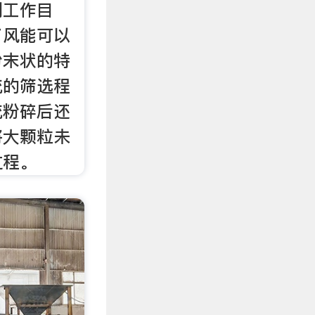
到工作目
了风能可以
粉末状的特
统的筛选程
统粉碎后还
将大颗粒未
过程。