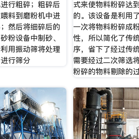
机进行粗碎；粗碎后
式来使物料粉碎达
被喂料到磨粉机中进
的。该设备是利用
碎；然后将细碎后的
一次将物料粉碎成
到砂粉设备中制砂、
性，所以简化了传
着利用振动筛将处理
序，省下了经过传
砂进行筛分
需要经过二次筛选
粉碎的物料剔除的