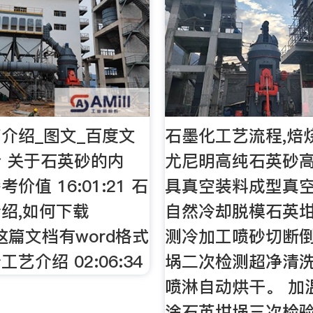
介绍_图文_百度文
石墨化工艺流程,焙
 关于石英砂的内
尤尼明高纯石英砂
价值 16:01:21 石
具真空装料成型真
绍,如何下载
自然冷却脱模石英
8 这篇文档有word格式
测冷加工喷砂切断
艺介绍 02:06:34
埚二次检测超净清
喷淋自动烘干。 加
涂石英坩埚三次检