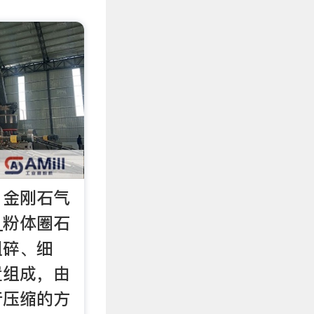
，金刚石气
_粉体圈石
粗碎、细
置组成，由
行压缩的方