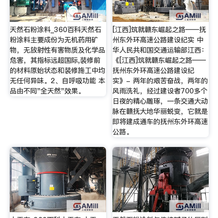
天然石粉涂料_360百科天然石
[江西]筑就赣东崛起之路——抚
粉涂料主要成份为无机药用矿
州东外环高速公路建设纪实 中
物，无放射性有害物质及化学品
华人民共和国交通运输部江西：
危害，其指标远超国际,装修前
《[江西]筑就赣东崛起之路——
的材料原始状态和装修施工中均
抚州东外环高速公路建设纪
无任何异味。2、自呼吸功能 本
实》- 两年的艰苦奋战，两年的
品由不同"全天然"效果。
风雨洗礼，经过建设者700多个
日夜的精心雕琢，一条交通大动
脉在赣抚大地华丽蜕变，它就是
即将建成通车的抚州东外环高速
公路。