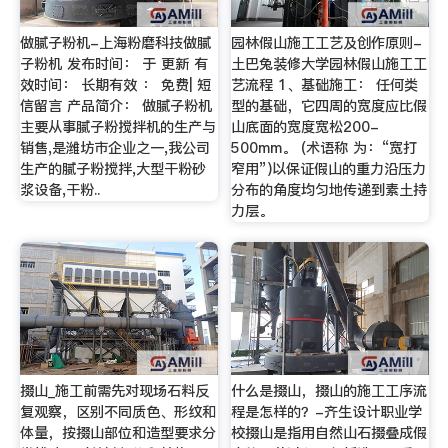
做腻子粉机-上海粉磨科技做腻
园林假山施工工艺及创作原则-
子粉机 发布时间： 于 更新 有
土巴兔装修大学园林假山施工工
效时间： 长期有效 ： 免费| 短
艺流程 1、基础施工： 任何类
信留言 产品简介： 做腻子粉机
型的基础，它四周的宽度应比假
主要从事腻子粉搅拌机的生产与
山底面的宽度宽松200-
销售,是潍坊市企业之一,我公司
500mm。 (术语称 为：“宽打
生产的腻子粉搅拌,大型干粉砂
窄用”)以保证假山的重力沿压力
浆设备,干粉..
分布的角度均匀地传递到素土持
力层。
掇山_施工前需先对现场石料反
什么是掇山，掇山的施工工序流
复观察，区别不同质色、形纹和
程是怎样的？-齐生设计职业学
体量，按掇山部位和造型要求分
校掇山是指用自然山石掇叠成假