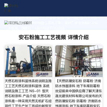
作为专业的 安石粉施工工艺视频 制造厂家，我们致力于为您
量身定制高价值的粉体加工系统方案。获取厂家直销报价及技
术支持，请拨打：+8618037793862
安石粉施工工艺视频 详情介绍
天然石粉涂料装饰系统说明及施
【天然防潮安石粉 防霉粉 济南
工工艺天然石粉涂料装饰 系统
防水饰面涂料 地下车库防霉粉
说明及施工工艺 NS-01 型天
欢迎前来中国供应商了解天津东
然石粉涂料 产品介绍 天然石粉
晟光建筑材料有限公司发布的天
涂料是一种采用天然无机矿石经
然防潮安石粉 防霉粉 济南防水
现代工艺生产加工而成的新型天
饰面涂料 地下车库防霉粉安石