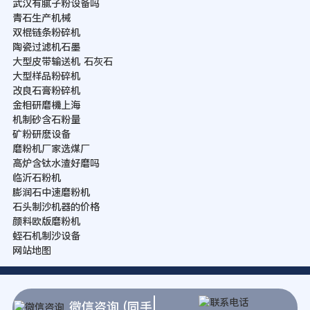
武汉有腻子粉设备吗
青石生产机械
双棍链条粉碎机
陶瓷过滤机石墨
大型皮带输送机 石灰石
大型样品粉碎机
改良石膏粉碎机
金相研磨機上海
机制砂含石粉量
矿粉研麽设备
磨粉机厂家选煤厂
高炉含钛水渣好磨吗
临沂石粉机
膨润石中速磨粉机
石头制沙机器的价格
颜料欧版磨粉机
蛭石机制沙设备
网站地图
微信咨询 (同手