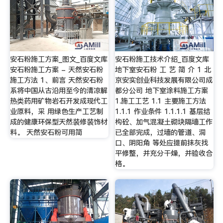
安石粉施工方案_图文_百度文库
安石粉施工技术介绍_百度文库
安石粉施工方案 - 天然安石粉
地下室安石粉 工 艺 简 介 1 北
施工方法 1、前言 天然安石粉
京安实创业科技发展有限公司成
系将中国从古沿用至今的清凉解
都分公司 地下室涂料施工方案
热类药用矿物岩石开发成现代工
1.施工工艺 1.1 主要施工方法
业原料，采 用绿色生产工艺制
1.1.1 作业条件 1.1.1.1 基层结
成的健康环保型天然装修装饰材
构砼、加气混凝土砌块隔墙工作
料。 天然安石粉可用简
已全部完成，过墙的管道、洞
口、阴阳角 等处应提前抹灰找
平修整，并充分干燥，并验收合
格。