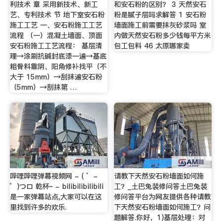
利技术 章 采用新技术、新工
和安石粉的区别？ 3 天然安石
艺、专利技术 节 地下室安石粉
粉是腻子层吗求解答 1 安石粉
施工工艺 一、安石粉施工工艺
墙面施工前需要抹灰砂浆吗 室
流程 （一）混凝土墙面、顶面
内做天然安石粉多少钱每平方米
安石粉施工工艺流程： 基层清
包工包料 46 太原哪家卖
理→涂刷抗碱封底漆一遍→基底
粗骨料靠阴、阳角修补找平（不
大于 15mm）→刮抹遍安石粉
（5mm）→刮抹第 …
哔哩哔哩弹幕视频网 - ( ゜-
请教下天然安石粉墙面如何施
゜)つロ 乾杯~ - bilibilibilibili
工？_土巴兔装修问答土巴兔装
是一家弹幕站点,大家可以在这
修问答平台为网友提供各种请教
里找到许多的欢乐.
下天然安石粉墙面如何施工？问
题解答.你好，1)基层处理：对