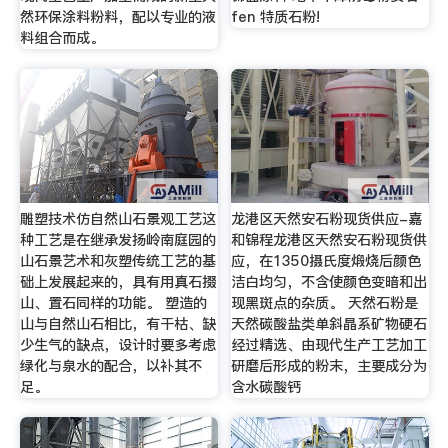
然环保涂料粉料，配以专业的液
fen 特质石粉!
料组合而成。
雕塑技术仿自然山石景观工艺这
龙港区天然安石粉现货供应-嘉
种工艺是在继承发扬岭南庭园的
和锦程龙港区天然安石粉现货供
山石景艺术和灰塑传统工艺的基
应，在1350摄氏度煅烧后颜色
础上发展起来的，具有用真石掇
洁白均匀，不含使颜色变暗和出
山、置石同样的功能。 塑造的
现黑斑点的杂质。 天然石粉是
山与自然山石相比，有干枯、缺
天然碳酸盐类单斜晶系矿物硬石
少生气的缺点，设计时要多考虑
经过精选、由现代生产工艺加工
绿化与泉水的配合，以补其不
研磨后形成的粉末，主要成分为
足。
含水碳酸钙