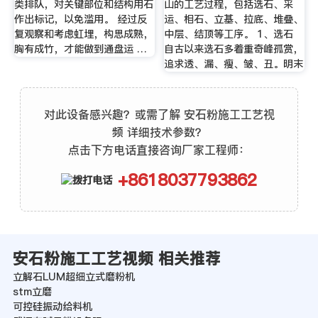
类排队，对关键部位和结构用石
山的工艺过程，包括选石、采
作出标记，以免滥用。 经过反
运、相石、立基、拉底、堆叠、
复观察和考虑虹埋，构思成熟，
中层、结顶等工序。 1、选石
胸有成竹，才能做到通盘运 …
自古以来选石多着重奇峰孤赏，
追求透、漏、瘦、皱、丑。明末
对此设备感兴趣？或需了解 安石粉施工工艺视
频 详细技术参数？
点击下方电话直接咨询厂家工程师：
+8618037793862
安石粉施工工艺视频 相关推荐
立解石LUM超细立式磨粉机
stm立磨
可控硅振动给料机