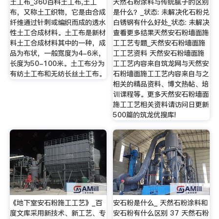
土工布_360百科土工布,土工
天然石粉涂料与传统腻子的区别
布，又称土工织物，它是由合成
是什么？_状态: 未解决化石粉兑
纤维通过针刺或编织而成的透水
白锈钢有什么好处_状态: 未解决
性土工合成材料。土工布是新材
查看更多结果天然安石粉墙面施
料土工合成材料其中的一种，成
工工艺专题_天然安石粉墙面施
品为布状，一般宽度为4-6米，
工工艺资料 天然安石粉墙面施
长度为50-100米。土工布分为
工工艺内容来自筑龙网与天然安
有纺土工布和无纺长丝土工布。
石粉墙面施工工艺内容来自与之
相关的精品资料、博文热帖、培
训课程等。更多天然安石粉墙面
施工工艺相关资料请访问日更新
500篇的筑龙优搜库!
《地下室安石粉施工工艺》_百
安石粉是什么_ 天然石粉涂料和
度文库采用新技术、新工艺、专
安石粉有什么区别 37 天然石粉