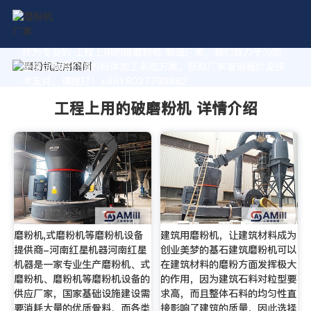
作为专业的 工程上用的破磨粉机 制造厂家，我们致力于为您
量身定制高价值的粉体加工系统方案。获取厂家直销报价及技
术支持，请拨打：+8618037793862
工程上用的破磨粉机 详情介绍
磨粉机,式磨粉机等磨粉机设备
建筑用磨粉机，让建筑材料成为
提供商-河南红星机器河南红星
创业美梦的基石建筑磨粉机可以
机器是一家专业生产磨粉机、式
在建筑材料的磨粉方面发挥极大
磨粉机、磨粉机等磨粉机设备的
的作用，因为建筑石料对粒型要
供应厂家，国家基础设施建设需
求高，而且整体石料的均匀性直
要消耗大量的优质骨料，而各类
接影响了建筑的质量，因此选择