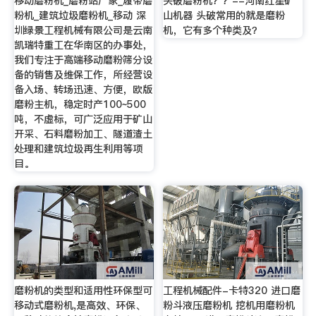
移动磨粉机_磨粉站厂家_履带磨
头破磨粉机？？--河南红星矿
粉机_建筑垃圾磨粉机_移动 深
山机器 头破常用的就是磨粉
圳绿景工程机械有限公司是云南
机，它有多个种类及？
凯瑞特重工在华南区的办事处，
我们专注于高端移动磨粉筛分设
备的销售及维保工作，所经营设
备入场、转场迅速、方便，欧版
磨粉主机，稳定时产100~500
吨，不虚标，可广泛应用于矿山
开采、石料磨粉加工、隧道渣土
处理和建筑垃圾再生利用等项
目。
磨粉机的类型和适用性环保型可
工程机械配件-卡特320 进口磨
移动式磨粉机,是高效、环保、
粉斗液压磨粉机 挖机用磨粉机