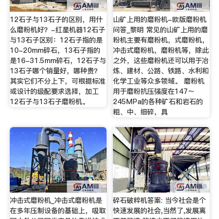
12石子与13石子的区别，用什
山矿上用的磨粉机-欧版磨粉机
么磨粉机好？-红星机器12石子
问答_黎明 常见的山矿上用的磨
与13石子区别：12石子指的是
粉机主要有磨粉机，式磨粉机，
10-20mm碎石，13石子指的
冲击式磨粉机，磨粉机等，除此
是16-31.5mm碎石，12石子与
之外，这些磨粉机还可以用于冶
13石子哪个销量好，哪种贵？
炼、建材、公路、铁路、水利和
其实它们不分上下，可根据标准
化学工业等众多领域。 磨粉机
或设计的级配要求选择，加工
用于磨粉抗压强度在147～
12石子与13石子磨粉机。
245MPa的各种矿石和岩石的
粗、中、细碎，具
冲击式磨粉机_冲击式磨粉机是
碎石破粹机答案: 当今社会是个
在多年压制设备的基础上，吸取
快速发展的社会,当然了,发展离