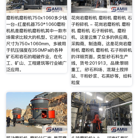
磨粉机磨粉机750x1060多少钱
花岗岩磨粉机 磨粉机 磨粉机 石
一台-红星机器750*1060磨粉
子粉碎机 - 花岗岩磨粉机 磨粉
机机是磨粉机磨粉机其中一款市
机 磨粉机 石子粉碎机，磨粉
场需求比较大的机型。它进料口
机，这里云集了众多的供应商，
尺寸为750×1060mm，多被用
采购商，制造商。这是花岗岩磨
于抗压强度在350MPa的各种
粉机 磨粉机 磨粉机 石子粉碎机
矿石和岩石的粗破作业，在化
的详细页面。类型:砂石料生产
工、矿山、工程建筑等行业被广
线，货号:201913，品牌:黎明
泛应用。
重工，:砂石料场、混凝土搅拌
站、干粉砂浆、石英砂等，给料
粒度