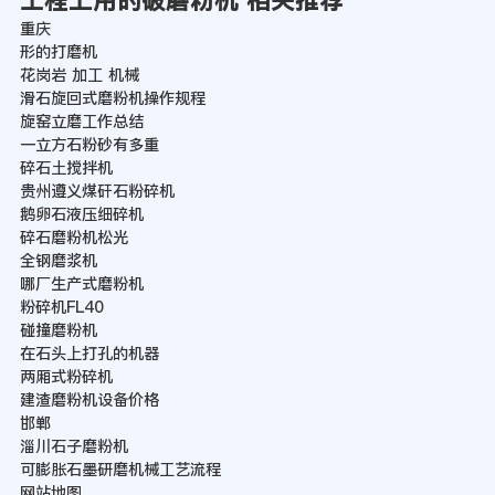
工程上用的破磨粉机 相关推荐
重庆
形的打磨机
花岗岩 加工 机械
滑石旋回式磨粉机操作规程
旋窑立磨工作总结
一立方石粉砂有多重
碎石土搅拌机
贵州遵义煤矸石粉碎机
鹅卵石液压细碎机
碎石磨粉机松光
全钢磨浆机
哪厂生产式磨粉机
粉碎机FL40
碰撞磨粉机
在石头上打孔的机器
两厢式粉碎机
建渣磨粉机设备价格
邯郸
淄川石子磨粉机
可膨胀石墨研磨机械工艺流程
网站地图