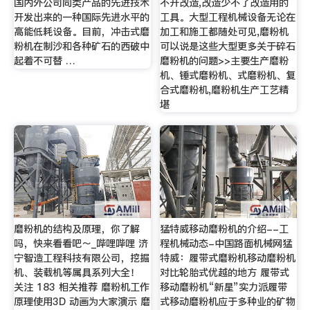
国内外公司同类产品的先进技术
不开改造,改造少不了改造用的
开发出来的一种国际先进水平的
工具。大型工程机械设备无论在
高能低耗设备。目前，冲击式磨
加工和施工都随处可见,磨粉机
粉机在制沙和各种矿石的西破中
可以说是这些大型更多关于碎石
起着不可替 …
磨粉机的问题>>主要生产磨粉
机、锤式磨粉机、式磨粉机、复
合式磨粉机,磨粉机生产工艺精
堪
磨粉机的结构及原理，你了解
猛特威移动磨粉机的介绍--工
吗，快来看看吧～_哔哩哔哩 济
程机械动态-中国路面机械网猛
宁智造工程科技有限公司，挖掘
特威：履带式磨粉机移动磨粉机
机、装载机等属具系列大全！
对比轮胎式优越的地方 履带式
关注 183 相关推荐 磨粉机工作
移动磨粉机“新星”实力派履带
原理使用3D 动画为大家演示 磨
式移动磨粉机应于多种业的矿物