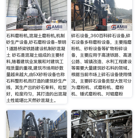
石料磨粉机,混凝土磨粉机,机制
碎石设备_360百科碎石设备,碎
砂生产设备,砂石磨粉设备-黎明
石设备多称磨粉设备，主要指磨
1道路桥梁铁路建设机制砂混凝
粉机、砂粉设备等矿物粉碎设
土 砂石是混凝土组成的主要材
备，主要应用于高速铁路、高速
料,随着建筑业发展和对建筑工
公路、城镇改造、水利工程建设
程质量的重视,建筑市场用砂数
等需要大量建筑砂石料的领域。
量越来越大,由5X砂粉设备也称
根据当前市场上碎石设备使用情
石料整形机而打造的建筑砂生产
况，主要碎石设备类型大致可分
线，其生产出的砂石骨料，粒型
为:磨粉机、式磨粉机、磨粉
好，粒度均匀，其打造的出混凝
机、锤式磨粉机、对辊磨粉
土性能堪比天然砂混凝土。