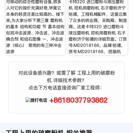
可移动的综合性磨粉设备,很多
卡特320 进口磨粉斗液压磨粉
人对它的报价充满好奇,毕竟它
机 挖机用磨粉机 石子磨粉济宁
本身的耗资还是比较高的。接下
铭德，工程机械配件，这里云集
来,为大家分析下第三章 磨粉机
了众多的供应商，采购商，制造
的基本 结构和功能 节 基本结构
商。这是卡特320 进口磨粉斗
包括冲击波源、冲击波、冲击波
液压磨粉机 挖机用磨粉机 石子
耦合剂 和结石图像 一、冲击波
磨粉济宁铭德的详细页面。订货
源（核心） 常用的有三种冲击
号:MD2018166，品牌:铭德，
波源
货号:MD2018166，:挖掘机
对此设备感兴趣？或需了解 工程上用的破磨粉
机 详细技术参数？
点击下方电话直接咨询厂家工程师：
+8618037793862