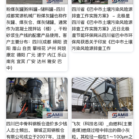
粉煤灰罐|粉料罐-储料罐-四川
四川省《巴中市土壤污染风险源
成都常源机械厂粉煤灰罐也称作
排查工作实施方案》 - 北极星
灰罐、煤灰仓、煤灰储罐，通常
四川省《巴中市土壤污染风险源
作为混凝土搅拌站（楼），干粉
排查工作实施方案》,近日北极
砂浆生产线的配套产品使用。客
星节能环保网从四川省巴中市环
户主要分布：四川(成都 绵阳 资
保局获悉关于印发《巴中市土壤
阳 眉山 自贡 攀枝花 泸州 阿坝
污染风险源排查工作
康定 德阳 广元 遂宁 内江 乐山
南充 宜宾 广安 达州 雅安 巴
中)
四川巴中骨料钢板仓造价多少钱
飞灰（科技名词）_由燃料(主要
人志士频出。 聊城正阳钢板仓
是煤)燃烧过程中排出的微小灰
有限公司成立于2007年，注册
粒。其粒径一般在1～100μm之