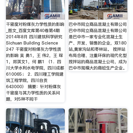
干密度对粉煤灰力学性质的影响
巴中市同立商品混凝土有限公司
_图文_百度文库第40卷第4期
巴中市同立商品混凝土有限公司
2014年8月 四川建筑科学研究
是巴中市一家专业化混凝土生
Sichuan Building Science
产、开发、销售的企业，双180
247 干密度对粉煤灰力学性质
站,黄家沟站和枣林站。 搅拌站
的影响 吴 勇1，王 伟2，王 琛
布局合理、注重环保的现代化型
1，郑淇文1，何 鹏1 （1．四
搅拌站的商品混凝土公司，成为
川大学水利水电学院，四川成都
巴中市规模大的商砼生产企业。
610065； 2．四川理工学院建
筑工程学院，四川自贡
643000） 摘要：针对粉煤灰
干密度与其力学性质的关系问
题，对5种不同干