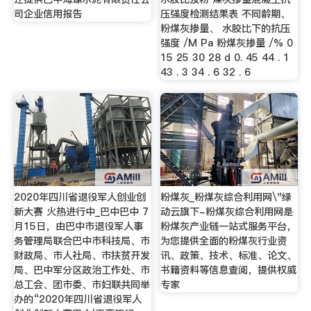
司企业信用报告
压强度检测结果表 不同龄期、
粉煤灰掺量、 水胶比下的抗压
强度 /M Pa 粉煤灰掺量 /% 0
15 25 30 28 d 0. 45 44 . 1
43 . 3 34 . 6 32 . 6
2020年四川省退役军人创业创
粉煤灰_粉煤灰综合利用网\"绿
新大赛 火热进行中_巴中巴中 7
动云旗下-粉煤灰综合利用网是
月15日，由巴中市退役军人事
粉煤灰产业链一站式服务平台，
务管理局联合巴中市科技局、市
为您提供全面的粉煤灰行业资
财政局、市人社局、市扶贫开发
讯、政策、技术、标准、论文、
局、巴中军分区政治工作处、市
书籍资料等信息查阅，提供权威
总工会、团市委、市妇联共同举
专家
办的“2020年四川省退役军人