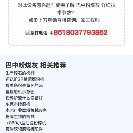
对此设备感兴趣？或需了解 巴中粉煤灰 详细技
术参数？
点击下方电话直接咨询厂家工程师：
+8618037793862
巴中粉煤灰 相关推荐
生产碎石的机械
钶钇矿3R雷蒙磨粉机
羚羊角粉是黄色的吗
盘辊磨机示意图
粉碎炉渣什么设备好
东莞市砂磨机
水泥行业磨粉机械设备
粉碎生铁的机械
lx880小型油脂粉碎机
页岩双辊磨粉机配件