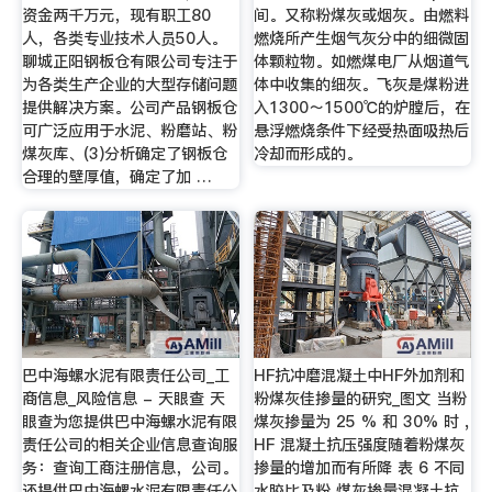
资金两千万元，现有职工80
间。又称粉煤灰或烟灰。由燃料
人，各类专业技术人员50人。
燃烧所产生烟气灰分中的细微固
聊城正阳钢板仓有限公司专注于
体颗粒物。如燃煤电厂从烟道气
为各类生产企业的大型存储问题
体中收集的细灰。飞灰是煤粉进
提供解决方案。公司产品钢板仓
入1300～1500℃的炉膛后，在
可广泛应用于水泥、粉磨站、粉
悬浮燃烧条件下经受热面吸热后
煤灰库、(3)分析确定了钢板仓
冷却而形成的。
合理的壁厚值，确定了加 …
巴中海螺水泥有限责任公司_工
HF抗冲磨混凝土中HF外加剂和
商信息_风险信息 - 天眼查 天
粉煤灰佳掺量的研究_图文 当粉
眼查为您提供巴中海螺水泥有限
煤灰掺量为 25 % 和 30% 时 ,
责任公司的相关企业信息查询服
HF 混凝土抗压强度随着粉煤灰
务：查询工商注册信息，公司。
掺量的增加而有所降 表 6 不同
还提供巴中海螺水泥有限责任公
水胶比及粉 煤灰掺量混凝土抗