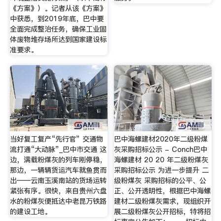
《方案》）。记者从该《方案》
中获悉，到2019年底，巴中要
全面完成整治任务，确保工业固
体废物堆存场所达到国家建设标
准要求。
当好复工复产“先行官” 交通物
巴中海螺建材2020年二级粉煤
流打通“大动脉”_巴中市交通 这
灰采购招标公示 - Conch巴中
边，满载粉煤灰的列车刚停稳，
海螺建材 20 20 年二级粉煤灰
那边，一辆辆货运汽车就鱼贯而
采购招标公示 为进一步提升 二
出——云南玉溪南站的货场运转
级粉煤灰 采购招标的公平、公
紧张有序。很快，来自贵州六盘
正、公开透明性，根据巴中海螺
水的粉煤灰便抵达中老昆万铁路
建材二级粉煤灰需求，现组织开
的建设工地。
展二级粉煤灰公开招标，特将招