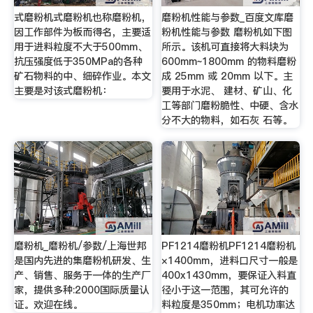
式磨粉机式磨粉机也称磨粉机，
磨粉机性能与参数_百度文库磨
因工作部件为板而得名，主要适
粉机性能与参数 磨粉机如下图
用于进料粒度不大于500mm、
所示。该机可直接将大料块为
抗压强度低于350MPa的各种
600mm~1800mm 的物料磨粉
矿石物料的中、细碎作业。本文
成 25mm 或 20mm 以下。主
主要是对该式磨粉机：
要用于水泥、 建材、矿山、化
工等部门磨粉脆性、中硬、含水
分不大的物料，如石灰 石等。
磨粉机_磨粉机/参数/上海世邦
PF1214磨粉机PF1214磨粉机
是国内先进的集磨粉机研发、生
×1400mm，进料口尺寸一般是
产、销售、服务于一体的生产厂
400x1430mm，要保证入料直
家，提供多种:2000国际质量认
径小于这一范围，其可允许的
证。欢迎在线。
料粒度是350mm；电机功率达