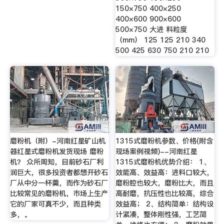
150×750 400×250
400×600 900×600
500×750 大进 料粒度
（mm） 125 125 210 340
500 425 630 750 210 210
磨粉机（附）-河南红星矿山机
1315式磨粉机参数、价格(附含
器红星式磨粉机发货现场 磨粉
现场案例视频)--河南红星
机？ 众所周知，目前砂石厂利
1315式磨粉机优势介绍： 1、
润巨大，很多投资者都想开砂石
效能高、效益高：进料口较大，
厂从中分一杯羹，而作为砂石厂
磨粉腔也较大，磨粉比大，而且
比较常见的磨粉机，市场上生产
高耐磨，抗压性也比较高，综合
它的厂家可真不少，而且种类
效益高； 2、结构简单：结构设
多，。
计紧凑，整体刚性强，工艺简