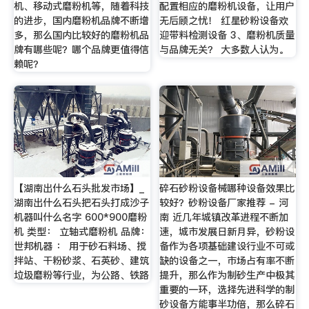
机、移动式磨粉机等，随着科技
配置相应的磨粉机设备，让用户
的进步，国内磨粉机品牌不断增
无后顾之忧！ 红星砂粉设备欢
多，那么国内比较好的磨粉机品
迎带料检测设备 3、磨粉机质量
牌有哪些呢？哪个品牌更值得信
与品牌无关？ 大多数人认为。
赖呢？
【湖南出什么石头批发市场】_
碎石砂粉设备械哪种设备效果比
湖南出什么石头把石头打成沙子
较好？砂粉设备厂家推荐 - 河
机器叫什么名字 600*900磨粉
南 近几年城镇改革进程不断加
机 类型： 立轴式磨粉机 品牌：
速，城市发展日新月异，砂粉设
世邦机器 ： 用于砂石料场、搅
备作为各项基础建设行业不可或
拌站、干粉砂浆、石英砂、建筑
缺的设备之一，市场占有率不断
垃圾磨粉等行业，为公路、铁路
提升，那么作为制砂生产中极其
重要的一环，选择先进科学的制
砂设备方能事半功倍，那么碎石