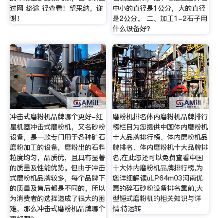
过网 络途 径查看！望采纳，谢
中小的直径是1公分，大的直径
谢！
是2公分。 二、加工1-2石子用
什么设备好？
冲击式磨粉机品牌哪个更好-红
磨粉机排名体内磨粉机品牌排行
星机器冲击式磨粉机，又名砂粉
榜栏目为您提供中国体内磨粉机
设备，是一款专门用于各种矿石
十大品牌排行榜、体内磨粉机品
磨粉加工的设备，磨粉出的石料
牌排名、体内磨粉机十大品牌排
粒度均匀，品质优，且具有显著
名,在此您还可以免费查看中国
的质量及性能优势。但由于冲击
十大体内磨粉机品牌排行榜,为
式磨粉机品牌较多，每个品牌下
您详细解读uLP64m03河南优
的质量及售后都是不同的，所以
惠的碎石砂粉设备排名靠前,大
为消费者的选择造成了很大的困
型锤式磨粉机的相关知识与详
难，那么冲击式磨粉机品牌哪个
情:待运转