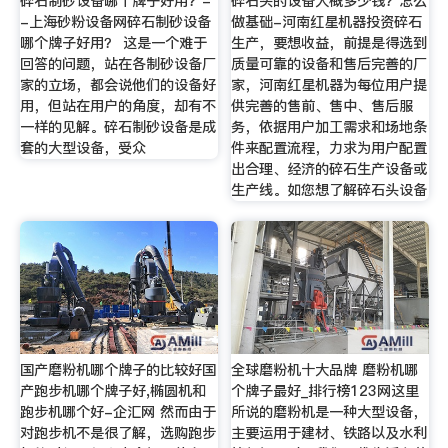
碎石制砂设备哪个牌子好用？-
碎石头的设备大概多少钱？怎么
-上海砂粉设备网碎石制砂设备
做基础-河南红星机器投资碎石
哪个牌子好用？ 这是一个难于
生产，要想收益，前提是得选到
回答的问题，站在各制砂设备厂
质量可靠的设备和售后完善的厂
家的立场，都会说他们的设备好
家，河南红星机器为每位用户提
用，但站在用户的角度，却有不
供完善的售前、售中、售后服
一样的见解。碎石制砂设备是成
务，依据用户加工需求和场地条
套的大型设备，受众
件来配置流程，力求为用户配置
出合理、经济的碎石生产设备或
生产线。如您想了解碎石头设备
国产磨粉机哪个牌子的比较好国
全球磨粉机十大品牌 磨粉机哪
产跑步机哪个牌子好,椭圆机和
个牌子最好_排行榜123网这里
跑步机哪个好-企汇网 然而由于
所说的磨粉机是一种大型设备，
对跑步机不是很了解，选购跑步
主要运用于建材、铁路以及水利