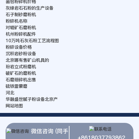
菌包粉碎机价格
灰绿岩石石粉的生产设备
石子制砂磨粉机
粉碎机名称
对辊矿石磨粉机
杭州粉碎机配件
10万吨石灰石粉工艺流程图
粉碎设备价格
沉积岩砂粉设备
北京哪有售矿山机具的
玢岩立式粉磨机
破矿石的磨粉机
石磨细碎机出售
硫铁雷蒙磨
河北
华融盛世腻子粉设备北京产
网站地图
微信咨询 (同手
+8618037793862