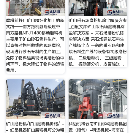
磨粉前移！矿山精细化加工的新
矿山采石场磨粉机除尘解决方案
实践——南方路机航母级履带
_百度文库矿山采石场磨粉机除
南方路机NFJ1480移动磨粉机
尘解决方案 - 采石场磨粉机除
主要用于矿山砂石骨料生产、可
尘解决方案 采石场建筑石料生
以直接对物料做线的现场磨粉，
产线扬尘点 一般的采石场和建
现场进行砂石骨料的生产加工，
筑石料生产线的设备有初级磨粉
免除了物料运离现场再磨粉的中
机、 二级磨粉机、 三级磨粉
间环节，极大降低了物料的运输
机、 振动筛分机、皮带输送 …
费用。
矿山磨粉机/矿山磨粉机价格/ -
科迈机械云南矿山移动磨粉机配
- 红星机器矿山磨粉机可分为粗
置（施甸）-科迈机械-海南在