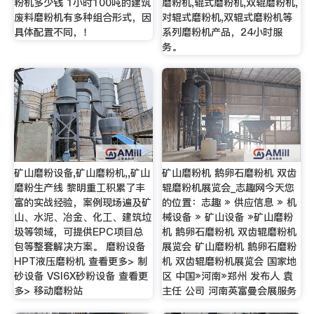
粉机多少钱 1小时100吨的建筑
磨粉机,辊式磨粉机,双辊磨粉机,
废料磨粉机有多种组合形式，因
对辊式磨粉机,双辊式磨粉机等
具体配置不同，！
系列磨粉机产品，24小时服
务。
矿山磨粉设备,矿山磨粉机,,矿山
矿山磨粉机 鹅卵石磨粉机 双齿
磨粉生产线 黎明重工积累了丰
辊磨粉机展览会_志趣网今天您
富的实战经验，案例现场遍及矿
的位置：志趣 » 供应信息 » 机
山、水泥、冶金、化工、建筑垃
械设备 » 矿山设备 »矿山磨粉
圾等领域，可提供EPC项目总
机 鹅卵石磨粉机 双齿辊磨粉机
包等整套解决方案。 磨粉设备
展览会 矿山磨粉机 鹅卵石磨粉
HPT液压磨粉机 查看更多> 制
机 双齿辊磨粉机展览会 国家地
砂设备 VSI6X砂粉设备 查看更
区 中国»河南»郑州 发布人 袁
多> 移动磨粉站
主任 公司 河南英富曼会展服务