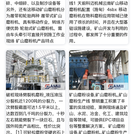
碎、中细碎、以及制沙设备等
线1 天前科迈机械云南矿山移动
另外，还有这移动矿山磨粉机分
磨粉机配置（施甸）4sbx 移动
为履带和轮胎两种 履带式矿山
磨粉机在物料磨粉应用领域已使
磨粉机，具有移动作业，转场方
用了很长的时间，并且在大型基
便优势 轮胎式矿山磨粉机，需
础设施建设，矿山开发与利用的
由车头牵引可直接开到施工作业
过程中，都发挥了十分重要的作
现场 矿山磨粉机产品特点
用。
破桩现场劈裂机磨粉_液压液压
矿山磨粉设备,矿山磨粉机,,矿山
分裂机近1200吨的分裂力，一
磨粉生产线 黎明重工积累了丰
次劈裂截面可达1.5平米以上，
富的实战经验，案例现场遍及矿
达数百到几千吨的分裂力，十秒
山、水泥、冶金、化工、建筑垃
左右就能劈裂下一块巨石，且与
圾等领域，可提供EPC项目总
国外同类产品相比，性价比突
包等整套解决方案。 矿山磨粉
出。 [1] 可轻松磨粉坚硬岩石上
设备,矿山磨粉机,,矿山磨粉生产