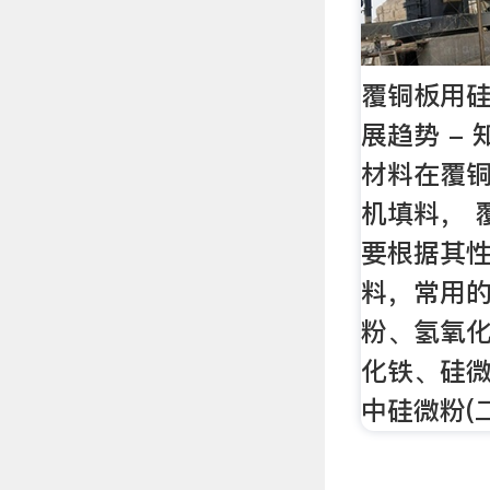
覆铜板用
展趋势 -
材料在覆
机填料， 
要根据其
料，常用
粉、氢氧
化铁、硅微
中硅微粉(