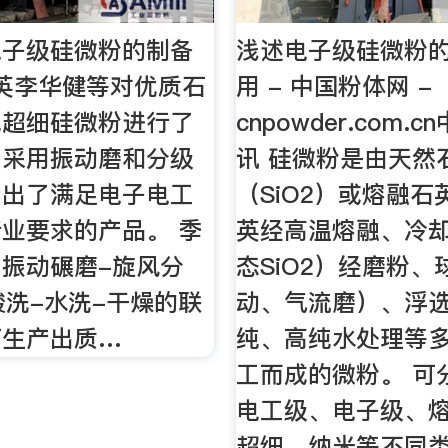
电子级硅微粉的制备
浅述电子级硅微粉
英李华健等对优质石
用 - 中国粉体网 -
纯超细硅微粉进行了
cnpowder.com.
，采用振动磨和分级
讯 硅微粉是由天然
产出了满足电子电工
（SiO2）或熔融
业要求的产品。 季
英经高温熔融、冷
振动碾磨-旋风分
态SiO2）经磨粉
酸洗-水洗-干燥的联
动、气流磨）、浮
可生产出质…
纯、高纯水处理等
工而成的微粉。 可
电工级、电子级、
超细、纳米等不同