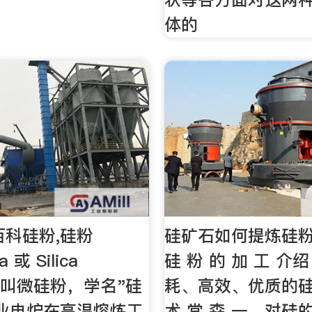
体的
百科硅粉,硅粉
硅矿石如何提炼硅粉 -
ca 或 Silica
硅 粉 的 加 工 
，也叫微硅粉，学名"硅
耗、高效、优质的
业电炉在高温熔炼工
术 常 森 一、对硅