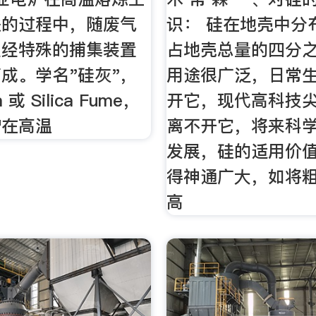
铁的过程中，随废气
识： 硅在地壳中分
尘经特殊的捕集装置
占地壳总量的四分
成。学名"硅灰"，
用途很广泛，日常
ca 或 Silica Fume，
开它，现代高科技
炉在高温
离不开它，将来科
发展，硅的适用价
得神通广大，如将
高