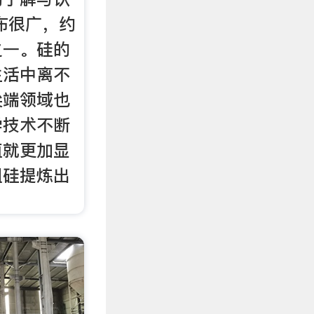
布很广，约
之一。硅的
生活中离不
尖端领域也
学技术不断
值就更加显
粗硅提炼出