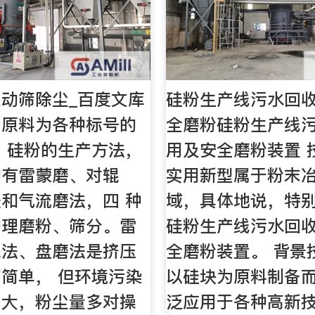
动筛除尘_百度文库
硅粉生产线污水回
产原料为各种标号的
全磨粉硅粉生产线
 硅粉的生产方法，
用及安全磨粉装置 
的有雷蒙磨、对辊
实用新型属于粉末
和气流磨法，四 种
域，具体地说，特
物理磨粉、筛分。雷
硅粉生产线污水回
辊法、盘磨法是挤压
全磨粉装置。 背景
简单， 但环境污染
以硅块为原料制备
声大，粉尘量多对操
泛应用于各种高新