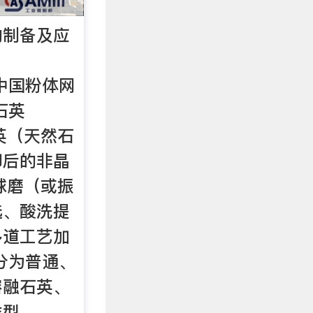
的制备及应
cn中国粉体网
石英
石英（天然石
却后的非晶
、球磨（或振
选、酸洗提
多道工艺加
分为普通、
熔融石英、
类型。