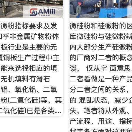
硅微粉指标要求及发
微硅粉和硅微粉的区
 知乎非金属矿物粉体
库微硅粉与硅微粉辨
铜板行业是主要的无
内大部分生产硅微
覆铜板生产过程中主
的厂商对二者的概
性能来选择相应的填
谈， 仅从字 面意
的无机填料有滑石
二者看做是一种产
化铝、氧化铝、二氧
分二者之间的关系
粉(二氧化硅)等，其
的 混乱状态，减少
二氧化硅)已是各类…
失，笔者将从外观
产流程、用途、指标
状等各方面对这两