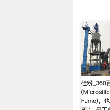
硅粉_360
(Microsili
Fume)
灰"，是工