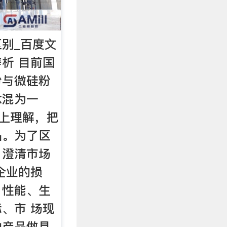
别_百度文
析 目前国
粉与微硅粉
念混为一
思上理解，把
品。为了区
，澄清市场
企业的损
、性能、生
、市 场现
种产品做具