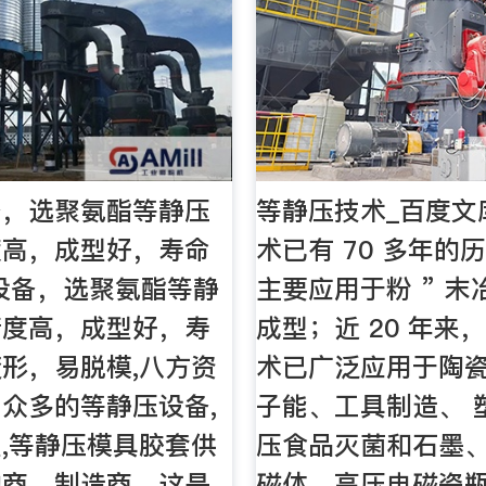
备，选聚氨酯等静压
等静压技术_百度文
度高，成型好，寿命
术已有 70 多年的
设备，选聚氨酯等静
主要应用于粉 ” 
精度高，成型好，寿
成型；近 20 年来
形，易脱模,八方资
术已广泛应用于陶
众多的等静压设备,
子能、工具制造、 
,等静压模具胶套供
压食品灭菌和石墨
购商，制造商。这是
磁体、高压电磁瓷