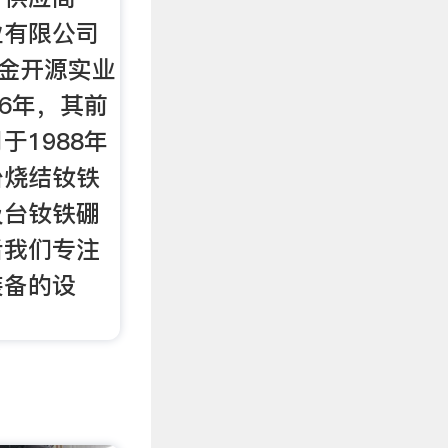
业有限公司
西金开源实业
96年，其前
于1988年
台烧结钕铁
及台钕铁硼
后我们专注
装备的设