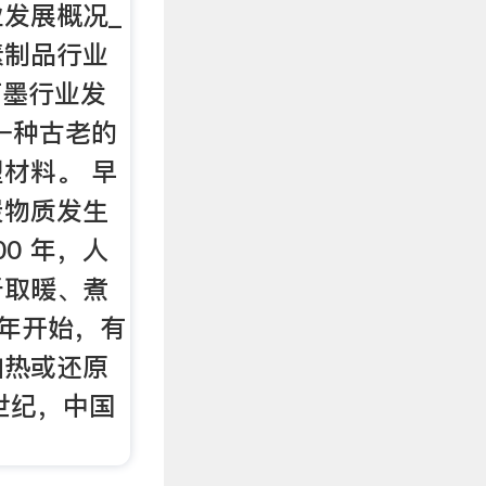
发展概况_
素制品行业
石墨行业发
一种古老的
材料。 早
炭物质发生
00 年，人
于取暖、煮
 年开始，有
加热或还原
 世纪，中国