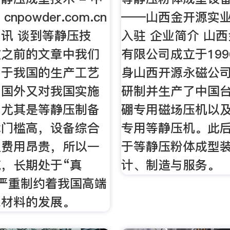
cnpowder.com.cn
——山西金开源实
讯 谈到等静压技
入驻 企业简介 山
在之前的文章中我们
有限公司成立于19
由于我国的生产工艺
身山西开源永磁公司
，国外又对我国实施
研制并生产了中国
，尤其是等静压制备
硼专用磁场压机以
术门槛高，设备综合
专用等静压机。此
且费用昂贵，所以一
于等静压粉体成型
，长期处于“真
计、制造与服务。
严重制约着我国高端
瓷材料的发展。