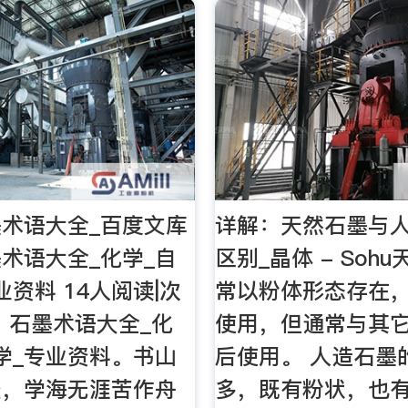
术语大全_百度文库
详解：天然石墨与
术语大全_化学_自
区别_晶体 - Soh
业资料 14人阅读|次
常以粉体形态存在
：石墨术语大全_化
使用，但通常与其
学_专业资料。书山
后使用。 人造石墨
径，学海无涯苦作舟
多，既有粉状，也