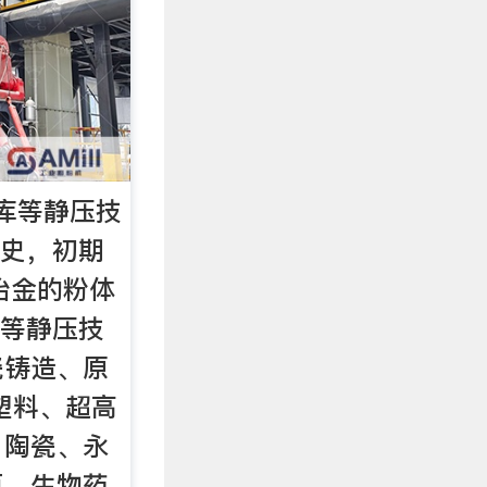
库等静压技
历史，初期
末冶金的粉体
，等静压技
瓷铸造、原
塑料、超高
、陶瓷、永
瓶、生物药