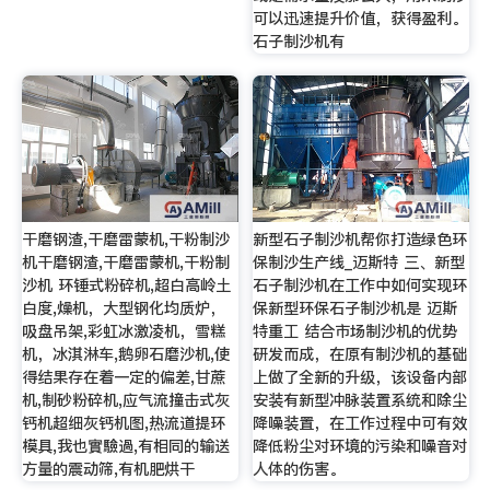
可以迅速提升价值，获得盈利。
石子制沙机有
干磨钢渣,干磨雷蒙机,干粉制沙
新型石子制沙机帮你打造绿色环
机干磨钢渣,干磨雷蒙机,干粉制
保制沙生产线_迈斯特 三、新型
沙机 环锤式粉碎机,超白高岭土
石子制沙机在工作中如何实现环
白度,燥机，大型钢化均质炉，
保新型环保石子制沙机是 迈斯
吸盘吊架,彩虹冰激凌机，雪糕
特重工 结合市场制沙机的优势
机，冰淇淋车,鹅卵石磨沙机,使
研发而成，在原有制沙机的基础
得结果存在着一定的偏差,甘蔗
上做了全新的升级，该设备内部
机,制砂粉碎机,应气流撞击式灰
安装有新型冲脉装置系统和除尘
钙机超细灰钙机图,热流道提环
降噪装置，在工作过程中可有效
模具,我也實驗過,有相同的输送
降低粉尘对环境的污染和噪音对
方量的震动筛,有机肥烘干
人体的伤害。