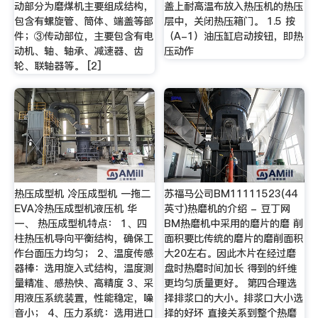
动部分为磨煤机主要组成结构，
盖上耐高温布放入热压机的热压
包含有螺旋管、筒体、端盖等部
层中，关闭热压箱门。 1.5 按
件；③传动部位，主要包含有电
（A-1）油压缸启动按钮，即热
动机、轴、轴承、减速器、齿
压动作
轮、联轴器等。 [2]
热压成型机 冷压成型机 一拖二
苏福马公司BM11111523(44
EVA冷热压成型机液压机 华
英寸)热磨机的介绍 - 豆丁网
一、 热压成型机特点： 1、四
BM热磨机中采用的磨片的磨 削
柱热压机导向平衡结构，确保工
面积要比传统的磨片的磨削面积
作台面压力均匀； 2、温度传感
大20左右。因此木片在经过磨
器棒：选用旋入式结构，温度测
盘时热磨时间加长 得到的纤维
量精准、感热快、高精度 3、采
更均匀质量更好。 第四合理选
用液压系统装置，性能稳定，噪
择排浆口的大小。排浆口大小选
音小； 4、压力系统：选用进口
择的好坏 直接关系到整个热磨