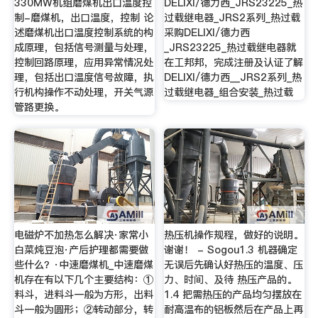
330MW机组磨煤机出口温度控
DELIXI/德力西_JRS23225_热
制-磨煤机，出口温度，控制 论
过载继电器_JRS2系列_热过载
述磨煤机出口温度控制系统的构
采购DELIXI/德力西
成原理，包括信号测量与处理，
_JRS23225_热过载继电器就
控制回路原理，应用异常情况处
在工邦邦，完成注册及认证了解
理，包括出口温度信号故障，执
DELIXI/德力西__JRS2系列_热
行机构操作不动处理，开关气源
过载继电器_组合安装_热过载
管路更换。
电磁炉不加热怎么解决·家常小
热压机操作规程，做好的说明。
白菜炖豆泡·产后护理都需要做
谢谢！ - Sogou1.3 机器确定
些什么？·中速磨煤机_中速磨煤
无误后先确认好热压的温度、压
机存在有以下几个主要结构：①
力、时间、及待 热压产品的。
料斗，进料斗一般为方形，出料
1.4 把需热压的产品均匀摆放在
斗一般为圆形；②转动部分，转
耐高温布的铝板然后在产品上再