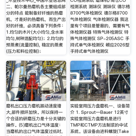
_木业技术中心_中国木业信息网
CO检测系统 磨煤机/筒仓CO
二、帕尔曼热磨机各主要组成部
检测系统 测味仪 测味仪 德尔格
分的特点 能制备好纤维的热磨
8700气体检测仪 德尔格8700
机，才是好的热磨机，而生产出
气体检测仪 气体检测仪器 我这
好的纤维，必须具备下列条件：
里有个项目是管廊的，需要有气
1.均匀的木片(大小均匀,含水率
体检测仪器 特殊气体检测仪 特
均匀,树种混配均匀)；2.均匀的
殊气体检测仪 SP-205ASC 手
预蒸煮(流量控制), 稳定的蒸煮
持式单气体检测仪 崂应2026型
(压力和料位控制)；
手持式单气体检测仪
磨机出口压力磨机振动速度增
实验室用压力盘磨机一、设备简
大,部件损坏加快。所以保持一
介 1. Sprout—Bauer 12英寸
个合适的研磨压力是十分关键的
实验室用压力盘磨机是进行
操作。(5)磨机出口气体温度：
TMP和CTMP方法制浆的中试
当磨机的出口气体温度过低时,
系统。该设备由进料螺旋(Take