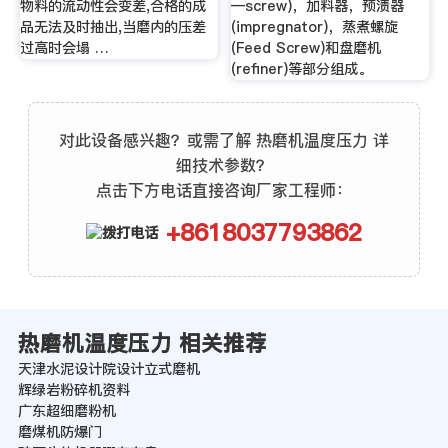
物料的流动性会变差,合格的成
—screw)，加料器，预渍器
品无法及时抽出,当磨内的压差
(impregnator)，蒸煮螺旋
过高时会塌 …
(Feed Screw)和盘磨机
(refiner)等部分组成。
对此设备感兴趣？或需了解 热磨机温度压力 详
细技术参数？
点击下方电话直接咨询厂家工程师：
+8618037793862
热磨机温度压力 相关推荐
天津水泥设计院设计立式磨机
辉绿岩粉碎机资料
广东超细磨粉机
磨煤机防爆门