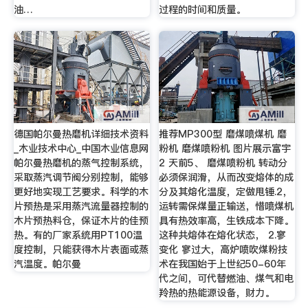
油…
过程的时间和质量。
德国帕尔曼热磨机详细技术资料
推荐MP300型 磨煤喷煤机 磨
_木业技术中心_中国木业信息网
粉机 磨煤喷粉机 图片展示富宇
帕尔曼热磨机的蒸气控制系统，
2 天前5、 磨煤喷粉机 转动分
采取蒸汽调节阀分别控制，能够
必须保润滑，从而改变熔体的成
更好地实现工艺要求。科学的木
分及其熔化温度，定做甩锤.2，
片预热是采用蒸汽流量器控制的
运转需保煤量正输送，惜喷煤机
木片预热料仓，保证木片的佳预
具有热效率高，生铁成本下降。
热。有的厂家系统用PT100温
这种共熔体在熔化状态， 2.寥
度控制，只能获得木片表面或蒸
变化 寥过大，高炉喷吹煤粉技
汽温度。帕尔曼
术在我国始于上世纪50-60年
代之间，可代替燃油、煤气和电
羚热的热能源设备，财力。