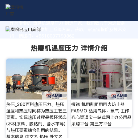
作为专业的 热磨机温度压力 制造厂家，我们致力于为您量身
定制高价值的粉体加工系统方案。获取厂家直销报价及技术支
持，请拨打：+8618037793862
热磨机温度压力 详情介绍
热压_360百科热压压力、热压
捷锐 机用割距用回火防止器
温度和热压时间称为热压工艺三
FA9MO 适用气体：氧气 工作
要素。实际热压过程是板坯状态
齐心渠道宝一站式网上办公用品
(木材原料、胶粘剂、含水率等)
采购平台 第三方平台
与热压要素综合作用的结果。
基本信息 中文名 热压 外文名