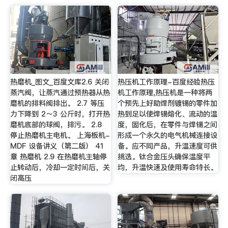
热磨机_图文_百度文库2.6 关闭
热压机工作原理-百度经验热压
蒸汽阀，让蒸汽通过预热器从热
机工作原理,热压机是一种将两
磨机的排料阀排出。 2.7 等压
个预先上好助焊剂镀锡的零件加
力下降到 2～3 公斤时，打开热
热到足以使焊锡熔化、流动的温
磨机底部的球阀，排污。 2.8
度，固化后，在零件与焊锡之间
停止热磨机主电机。 上海板机-
形成一个永久的电气机械连接设
MDF 设备讲义（第二版） 41
备。应不同产品，升温速度可供
章 热磨机 2.9 在热磨机主轴停
挑选。钛合金压头确保温度平
止转动后，冷却一定时间后，关
均，升温快速及使用寿命特长。
闭高压