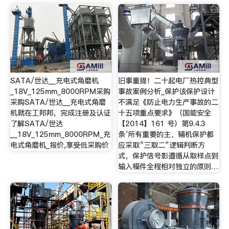
SATA/世达__充电式角磨机
旧事重提！二十起电厂热控典型
_18V_125mm_8000RPM采购
事故案例分析_保护该保护设计
采购SATA/世达__充电式角磨
不满足《防止电力生产事故的二
机就在工邦邦，完成注册及认证
十五项重点要求》（国能安全
了解SATA/世达
【2014】161 号）第9.4.3
__18V_125mm_8000RPM_充
条‘所有重要的主、辅机保护都
电式角磨机_报价,享受低采购价
应采取“三取二”逻辑判断方
式，保护信号影遵循从取样点到
输入模件全程相对独立的原则…