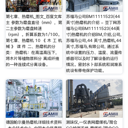
第七章、热磨机_图文_百度文库
苏福马公司BM11111523(44
主 参数为磨盘直径（mm），第
英寸)热磨机的介绍 - 豆丁网苏
二主参数为磨盘转速
福马公司BM11111523(44英
（rpm）。折算系数为1/100。
寸)热磨机的介绍BM,介绍,公司,
第七章、热磨机 10 《 木 工 机
苏福马公司,44 英寸,热磨机,44
械 》 课 件 二、热磨机的分
英寸,苏福马,有限公司, 通过系
类： 热磨机：在高温高压下，
统中设置的压力、温度、流量传
将木片等植物原料分 离成纤维
感器可以及时了解设备的运行
的一种连续式分离设备。
情况。密封水卜却系统和润滑系
统设有停电保护功能。
德国帕尔曼热磨机详细技术资料
测味仪,—仪表网磨煤机/筒仓