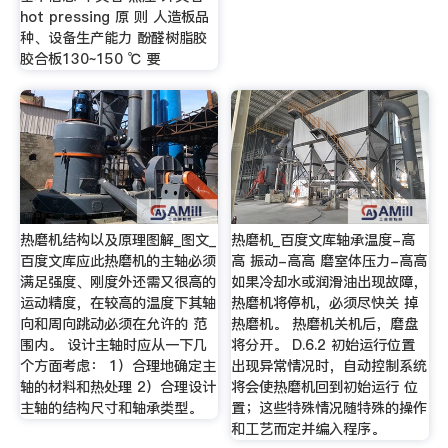
hot pressing 原 则 人造板品
种、设备生产能力 酚醛树脂胶
胶合板130~150 ℃ 要
热磨机结构以及原理图解_图文_
热磨机_百度文库轴承温度-高
百度文库应此热磨机的主轴必须
高 振动-高高 磨室体压力-高高
满足强度、刚度外还需又很高的
如果冷却水或润滑油出现故障，
运动精度，在较高的温度下其轴
热磨机将停机，必须尽快关 掉
向和周向跳动必须在允许的 范
热磨机。 热磨机关机后，磨盘
围内。 设计主轴时应从一下几
将分开。 D.6.2 初始运行位置
个方面考虑： 1）合理地确定主
出现异常情况时，自动控制系统
轴的材料和热处理 2）合理设计
将会使热磨机回到初始运行 位
主轴的结构尺寸和轴承类型。
置；这些特殊情况随特殊的操作
和工艺而定并编入程序。