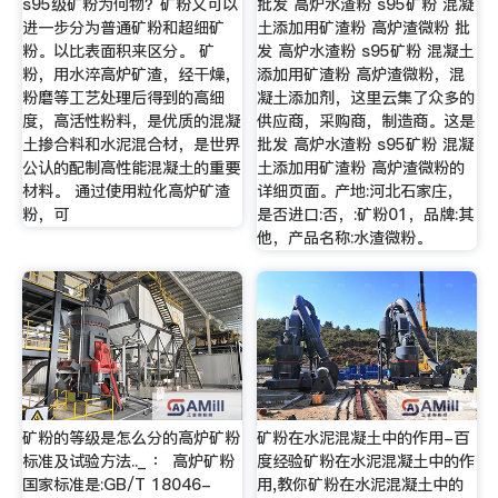
s95级矿粉为何物？矿粉又可以
批发 高炉水渣粉 s95矿粉 混凝
进一步分为普通矿粉和超细矿
土添加用矿渣粉 高炉渣微粉 批
粉。以比表面积来区分。 矿
发 高炉水渣粉 s95矿粉 混凝土
粉，用水淬高炉矿渣，经干燥，
添加用矿渣粉 高炉渣微粉，混
粉磨等工艺处理后得到的高细
凝土添加剂，这里云集了众多的
度，高活性粉料，是优质的混凝
供应商，采购商，制造商。这是
土掺合料和水泥混合材，是世界
批发 高炉水渣粉 s95矿粉 混凝
公认的配制高性能混凝土的重要
土添加用矿渣粉 高炉渣微粉的
材料。 通过使用粒化高炉矿渣
详细页面。产地:河北石家庄，
粉，可
是否进口:否，:矿粉01，品牌:其
他，产品名称:水渣微粉。
矿粉的等级是怎么分的高炉矿粉
矿粉在水泥混凝土中的作用-百
标准及试验方法.._ ： 高炉矿粉
度经验矿粉在水泥混凝土中的作
国家标准是:GB/T 18046-
用,教你矿粉在水泥混凝土中的