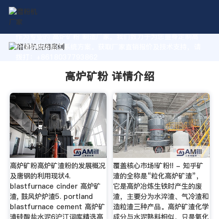
作为专业的 高炉矿粉 制造厂家，我们致力于为您量身定制高
价值的粉体加工系统方案。获取厂家直销报价及技术支持，请
拨打：+8618037793862
高炉矿粉 详情介绍
高炉矿粉高炉矿渣粉的发展概况
覆盖核心市场!矿粉!! - 知乎矿
及唐钢的利用现状4.
渣的全称是“粒化高炉矿渣”，
blastfurnace cinder 高炉矿
它是高炉冶炼生铁时产生的废
渣, 鼓风炉炉渣5. portland
渣，主要分为水淬渣、气冷渣和
blastfurnace cement 高炉矿
造粒渣三种产品。高炉矿渣化学
渣硅酸盐水泥6沪江词库精选高
成分与水泥熟料相似，只是氧化