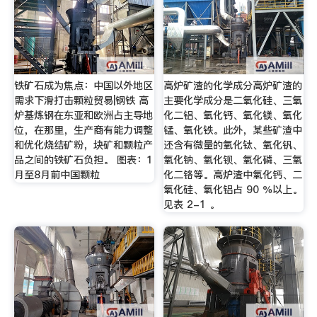
铁矿石成为焦点：中国以外地区
高炉矿渣的化学成分高炉矿渣的
需求下滑打击颗粒贸易|钢铁 高
主要化学成分是二氧化硅、三氧
炉基炼钢在东亚和欧洲占主导地
化二铝、氧化钙、氧化镁、氧化
位，在那里，生产商有能力调整
锰、氧化铁。此外，某些矿渣中
和优化烧结矿粉，块矿和颗粒产
还含有微量的氧化钛、氧化钒、
品之间的铁矿石负担。 图表：1
氧化钠、氧化钡、氧化磷、三氧
月至8月前中国颗粒
化二铬等。高炉渣中氧化钙、二
氧化硅、氧化铝占 90 ％以上。
见表 2-1 。