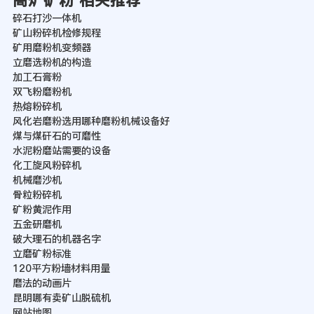
高炉矿粉 相关推荐
碎石打沙一体机
矿山粉碎机检修规程
矿用磨粉机变频器
立磨选粉机的构造
加工石膏粉
双飞粉磨粉机
热熔粉碎机
风化岩磨粉选用哪种磨粉机械设备好
煤与煤矸石的可磨性
水泥粉磨站需要的设备
化工旋风粉碎机
机械磨沙机
骨粒粉碎机
矿粉黄泥作用
五金研磨机
破大理石的机器名字
立磨矿粉标准
120平方粉墙材料用量
磨法的动画片
昆明哪有卖矿山脱硫机
网站地图