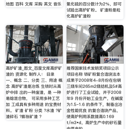
地图 百科 文库 采购 英文 音乐
氧化硫的百分数计为2％，即可
试验出高炉矿粉。 矿渣粉是粒
化高炉矿渣粉
高炉矿渣_图文_百度文库高炉矿
推荐国家技术发明奖项目公示
渣的 资源化 制作人： 目录
项目名称 铁矿粉复合造块法本
一、概念 二、分类 三、用途 概
成果于2008年4-8月份在包钢
念 高炉矿渣是冶炼 生铁时从高
三烧车间265m2烧结机及5#高
炉中排 出的一种废渣，是 一种
炉进行了工业试验，并于2008
易熔混合物， 可采用多种工艺
年9 月份开始工业生产，在碱度
加 工成具有多种用途 的宝贵材
为1.5~1.6 的条件下，制备出冶
料。 矿渣 矿粉 分类 ?水渣 ?矿
金性能优良 的复合造块产品，
渣碎石 ?膨胀矿渣 ?
使高炉利用系数提高0.169
t/m3•d，高炉生产中的矽石量
由原来的