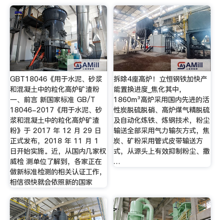
GBT18046《用于水泥、砂浆
拆除4座高炉！立恒钢铁加快产
和混凝土中的粒化高炉矿渣粉
能置换进度_焦化其中，
一、前言 新国家标准 GB/T
1860m³高炉采用国内先进的活
18046-2017《用于水泥、砂
性炭脱硫脱硝、高炉煤气精脱硫
浆和混凝土中的粒化高炉矿渣
及自动化炼铁、炼钢技术，粉尘
粉》于 2017 年 12 月 29 日
输送全部采用气力输灰方式，焦
正式发布，2018 年 11 月 1
炭、矿粉采用管式皮带输送方
日开始实施。近，从国内几家权
式，从源头上有效抑制粉尘、撒
威检 测单位了解到，各家正在
…
做新标准检测的相关认证工作，
相信很快就会依照新的国家