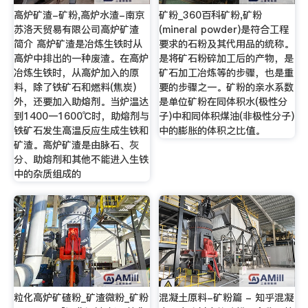
高炉矿渣-矿粉,高炉水渣-南京
矿粉_360百科矿粉,矿粉
苏洛天贸易有限公司高炉矿渣
(mineral powder)是符合工程
简介 高炉矿渣是冶炼生铁时从
要求的石粉及其代用品的统称。
高炉中排出的一种废渣。在高炉
是将矿石粉碎加工后的产物，是
冶炼生铁时，从高炉加入的原
矿石加工冶炼等的步骤，也是重
料，除了铁矿石和燃料(焦炭)
要的步骤之一。矿粉的亲水系数
外，还要加入助熔剂。当炉温达
是单位矿粉在同体积水(极性分
到1400一1600℃时，助熔剂与
子)中和同体积煤油(非极性分子)
铁矿石发生高温反应生成生铁和
中的膨胀的体积之比值。
矿渣。高炉矿渣是由脉石、灰
分、助熔剂和其他不能进入生铁
中的杂质组成的
粒化高炉矿碴粉_矿渣微粉_矿粉
混凝土原料-矿粉篇 - 知乎混凝