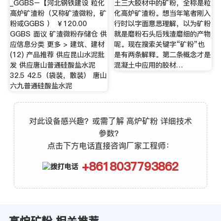
_GGBS–【河北钢铁建设 粒化
土三大胶材中的矿粉，全称是粒
高炉矿渣粉（又称矿渣微粉，矿
化高炉矿渣粉。想当年笔者刚入
粉或GGBS ） ￥120.00
行时以字面意思理解，以为矿粉
GGBS 面议 矿渣微粉存储仓 供
就是磨粉石头后残渣磨细的产物
应信息分类 更多 > 建筑、建材
呢。现在搜索关键字“矿粉”也
(12) 产品推荐 供应昆山水泥批
是有两条解释。第二条概念才是
发 供应唐山普通硅酸盐水泥
混凝土中应用的胶材…
32.5 42.5（袋装，散装） 唐山
六九普通硅酸盐水泥
对此设备感兴趣？或需了解 高炉矿粉 详细技术
参数？
点击下方电话直接咨询厂家工程师：
+8618037793862