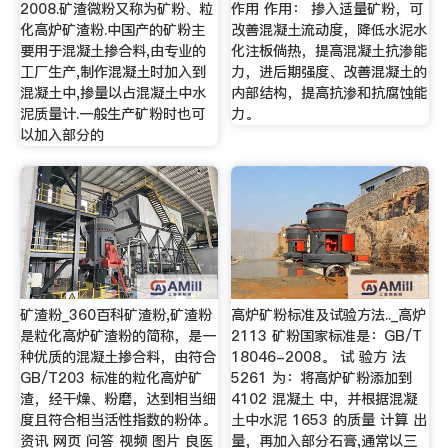
2008.矿渣微粉又称为矿粉、粒
作用 作用： 掺入适量矿粉，可
化高炉矿渣粉.中国产的矿粉主
改善混凝土流动度，降低水泥水
要用于混凝土掺合料,由专业的
化注板倘热，提高混凝土抗渗能
工厂生产,制作混凝土时加入到
力，进后期强度、改善混凝土的
混凝土中,掺量以占混凝土中水
内部结构，提高抗渗和抗腐蚀能
泥质量计.一般生产矿粉时也可
力。
以加入部分的
矿渣粉_360百科矿渣粉,矿渣粉
高炉矿粉标准及试验方法.._高炉
是粒化高炉矿渣粉的简称，是一
2113 矿粉国家标准是：GB/T
种优质的混凝土掺合料，由符合
18046-2008。 试 验方 法
GB/T203 标准的粒化高炉矿
5261 为：将高炉矿粉添加到
渣，经干燥、粉磨，达到相当细
4102 混凝土 中，并根据混凝
度且符合相当活性指数的粉体。
土中水泥 1653 的质量 计算 出
资讯 网页 问答 视频 图片 良医
量，再加入部分石膏,通常以三