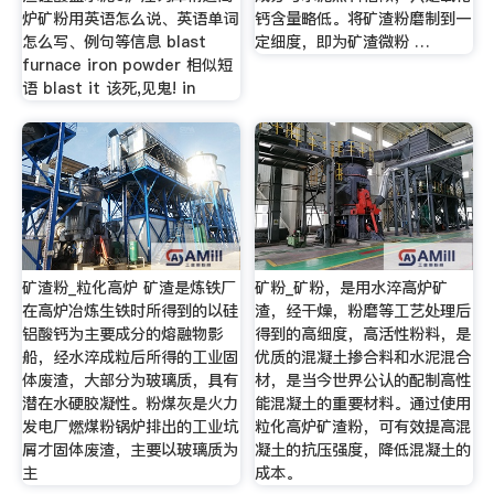
炉矿粉用英语怎么说、英语单词
钙含量略低。将矿渣粉磨制到一
怎么写、例句等信息 blast
定细度，即为矿渣微粉 …
furnace iron powder 相似短
语 blast it 该死,见鬼! in
矿渣粉_粒化高炉 矿渣是炼铁厂
矿粉_矿粉，是用水淬高炉矿
在高炉冶炼生铁时所得到的以硅
渣，经干燥，粉磨等工艺处理后
铝酸钙为主要成分的熔融物影
得到的高细度，高活性粉料，是
船，经水淬成粒后所得的工业固
优质的混凝土掺合料和水泥混合
体废渣，大部分为玻璃质，具有
材，是当今世界公认的配制高性
潜在水硬胶凝性。粉煤灰是火力
能混凝土的重要材料。通过使用
发电厂燃煤粉锅炉排出的工业坑
粒化高炉矿渣粉，可有效提高混
屑才固体废渣，主要以玻璃质为
凝土的抗压强度，降低混凝土的
主
成本。