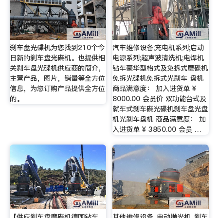
刹车盘光碟机为您找到210个今
汽车维修设备;充电机系列;启动
日新的刹车盘光碟机。也提供相
电源系列;超声波清洗机;电焊机
关刹车盘光碟机供应商的简介，
钻车豪华型枱式及免拆式磨碟机
主营产品，图片，销量等全方位
免拆光碟机免拆式光刹车 盘机
信息，为您订购产品提供全方位
商品满意度： 加入进货单 ¥
的。
8000.00 会员价 双功能台式及
就车式刹车碟光碟机刹车盘光盘
机光刹车盘机 商品满意度： 加
入进货单 ¥ 3850.00 会员 …
【供应刹车盘磨碟机德国钻车
其他维修设备_电动抛光机_刹车