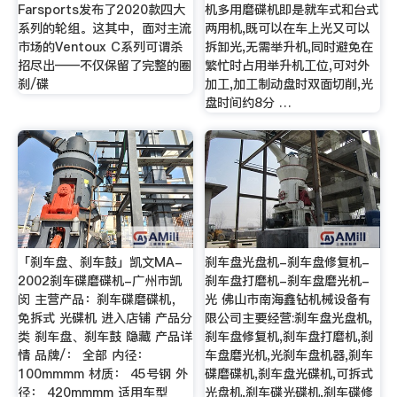
Farsports发布了2020款四大
机多用磨碟机即是就车式和台式
系列的轮组。这其中，面对主流
两用机,既可以在车上光又可以
市场的Ventoux C系列可谓杀
拆卸光,无需举升机,同时避免在
招尽出——不仅保留了完整的圈
繁忙时占用举升机工位,可对外
刹/碟
加工,加工制动盘时双面切削,光
盘时间约8分 …
「刹车盘、刹车鼓」凯文MA-
刹车盘光盘机-刹车盘修复机-
2002刹车碟磨碟机-广州市凯
刹车盘打磨机-刹车盘磨光机-
闵 主营产品：刹车碟磨碟机，
光 佛山市南海鑫钻机械设备有
免拆式 光碟机 进入店铺 产品分
限公司主要经营:刹车盘光盘机,
类 刹车盘、刹车鼓 隐藏 产品详
刹车盘修复机,刹车盘打磨机,刹
情 品牌/： 全部 内径：
车盘磨光机,光刹车盘机器,刹车
100mmmm 材质： 45号钢 外
碟磨碟机,刹车盘光碟机,可拆式
径： 420mmmm 适用车型
光盘机,刹车碟光碟机,刹车碟修