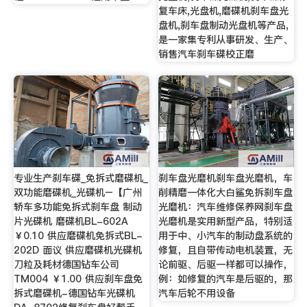
复车床,光盘机,磨碟机刹车盘光
盘机,刹车盘制动光盘机等产品,
是一家集专利从事研发、生产、
销售汽车刹车碟校正磨
专业生产刹车碟_免拆式磨碟机_
刹车盘光磨机刹车盘光磨机，车
双功能磨碟机_光碟机–【广州
削精磨一体化大白鲨免拆刹车盘
轿车多功能免拆式刹车盘 制动
光磨机：汽车维修保养网刹车盘
片光碟机 磨碟机BL-602A
光磨机是实用新型产品，特别适
￥0.10 供应磨碟机免拆式BL-
用于中、小汽车的制动盘系统的
202D 面议 供应磨碟机光碟机
修复，且自带传动电机装置，无
刀粒及耗材德国钻车公司
论前驱、后驱一样都可以操作，
TM004 ￥1.00 供应刹车盘免
例：如修复的汽车是后驱的，那
拆式磨碟机-德国钻车光碟机
汽车后轮不用设备