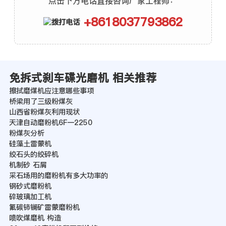
点击下方电话直接咨询厂家工程师：
+8618037793862
免拆式刹车碟光磨机 相关推荐
擦拭磨煤机应注意哪些事项
桥梁用了三级粉煤灰
山西省粉煤灰利用现状
天津自动磨粉机6F一2250
粉煤灰分析
硅藻土雷蒙机
绞石头的绞碎机
机制砂 石屑
采石场用的磨粉机有多大功率的
钢砂式磨粉机
碎玻璃加工机
氟碳铈镧矿雷蒙磨粉机
喷吹煤磨机 构造