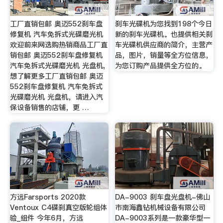
工厂直销包邮 奥迈552刹车盘
刹车光碟机为您找到198个今日
修复机 汽车免拆式光碟磨光机
新的刹车光碟机。也提供相关刹
欢迎前来网选购热销商品工厂直
车光碟机供应商的简介，主营产
销包邮 奥迈552刹车盘修复机
品，图片，销量等全方位信息，
汽车免拆式光碟磨光机 光盘机,
为您订购产品提供全方位的。
想了解更多工厂直销包邮 奥迈
552刹车盘修复机 汽车免拆式
光碟磨光机 光盘机，请进入汽
保设备销售的店铺，更 …
方远Farsports 2020款
DA-9003 刹车盘光盘机-佛山
Ventoux C4碟刹真空版轮组体
市南海鑫钻机械设备有限公司
验_组件 今年6月，方远
DA-9003系列是一款豪华型一