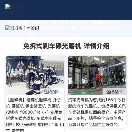
作为专业的 免拆式刹车碟光磨机 制造厂家，我们致力于为您
量身定制高价值的粉体加工系统方案。获取厂家直销报价及技
术支持，请拨打：+8618037793862
免拆式刹车碟光磨机 详情介绍
【磨碟机】磨碟机磨碟机 介子
汽车光碟机为您找到165个今日
机 磨缸机 钣金修复机 光磨机
新的汽车光碟机。也提供相关汽
投铆机 ¥8000⁄台 小车专用免
车光碟机供应商的简介，主营产
拆式车式光碟机 车式刹车碟光
品，图片，销量等全方位信息，
碟机 校正光碟机 磨碟机 1年 山
为您订购产品提供全方位的。
东 济宁市