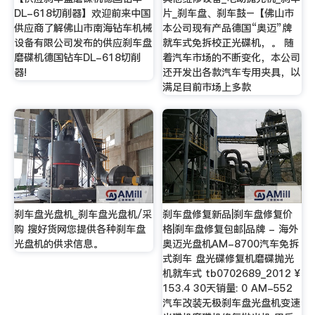
DL-618切削器】欢迎前来中国
片_刹车盘、刹车鼓–【佛山市
供应商了解佛山市南海钻车机械
本公司现有产品德国“奥迈”牌
设备有限公司发布的供应刹车盘
就车式免拆校正光碟机，。 随
磨碟机德国钻车DL-618切削
着汽车市场的不断变化，本公司
器!
还开发出各款汽车专用夹具，以
满足目前市场上多款
刹车盘光盘机_刹车盘光盘机/采
刹车盘修复新品|刹车盘修复价
购 搜好货网您提供各种刹车盘
格|刹车盘修复包邮|品牌 - 海外
光盘机的供求信息。
奥迈光盘机AM-8700汽车免拆
式刹车 盘光碟修复机磨碟抛光
机就车式 tb0702689_2012 ¥
153.4 30天销量: 0 AM-552
汽车改装无极刹车盘光盘机变速