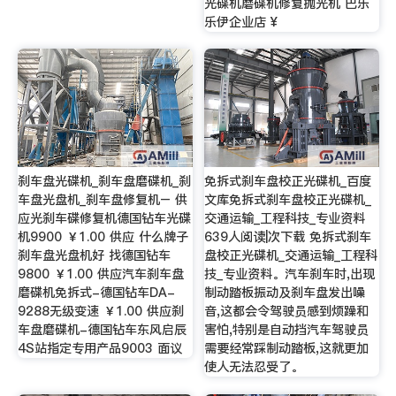
光碟机磨碟机修复抛光机 巴乐
乐伊企业店 ¥
刹车盘光碟机_刹车盘磨碟机_刹
免拆式刹车盘校正光碟机_百度
车盘光盘机_刹车盘修复机– 供
文库免拆式刹车盘校正光碟机_
应光刹车碟修复机德国钻车光碟
交通运输_工程科技_专业资料
机9900 ￥1.00 供应 什么牌子
639人阅读|次下载 免拆式刹车
刹车盘光盘机好 找德国钻车
盘校正光碟机_交通运输_工程科
9800 ￥1.00 供应汽车刹车盘
技_专业资料。汽车刹车时,出现
磨碟机免拆式-德国钻车DA-
制动踏板振动及刹车盘发出噪
9288无级变速 ￥1.00 供应刹
音,这都会令驾驶员感到烦躁和
车盘磨碟机-德国钻车东风启辰
害怕,特别是自动挡汽车驾驶员
4S站指定专用产品9003 面议
需要经常踩制动踏板,这就更加
使人无法忍受了。