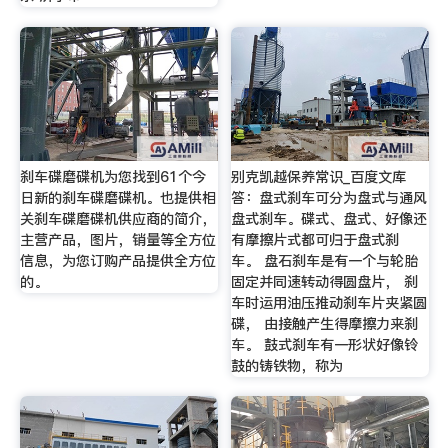
刹车碟磨碟机为您找到61个今
别克凯越保养常识_百度文库
日新的刹车碟磨碟机。也提供相
答：盘式刹车可分为盘式与通风
关刹车碟磨碟机供应商的简介，
盘式刹车。碟式、盘式、好像还
主营产品，图片，销量等全方位
有摩擦片式都可归于盘式刹
信息，为您订购产品提供全方位
车。 盘石刹车是有一个与轮胎
的。
固定并同速转动得圆盘片， 刹
车时运用油压推动刹车片夹紧圆
碟， 由接触产生得摩擦力来刹
车。 鼓式刹车有一形状好像铃
鼓的铸铁物，称为