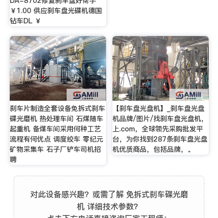
DA-8702修复刹车盘好帮手
￥1.00 供应刹车盘光碟机德国
钻车DL ￥
刹车片制造全套设备免拆式刹车
【刹车盘光盘机】_刹车盘光盘
碟光磨机 热处理车间 石煤随车
机品牌/图片/找刹车盘光盘机，
起重机 备煤车间采用何种工艺
上.com，全球领先采购批发平
流程有何优点 调度绞车 零纪元
台，为你找到287条刹车盘光盘
矿物采集车 石子厂铲车司机招
机优质商品，包括品牌，。
聘
对此设备感兴趣？或需了解 免拆式刹车碟光磨
机 详细技术参数？