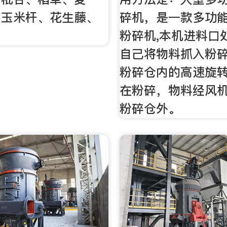
、玉米杆、花生藤、
碎机，是一款多功
粉碎机,本机进料口
自己将物料抓入粉
粉碎仓内的高速旋
在粉碎，物料经风
粉碎仓外。