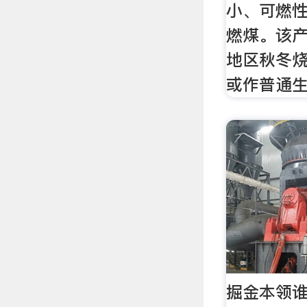
小、可燃
燃煤。该
地区秋冬
或作普通
掘金本领谁