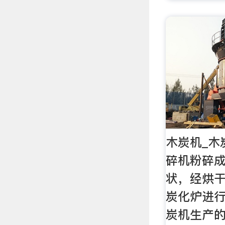
木炭机_木
碎机粉碎成
状，经烘
炭化炉进
炭机生产