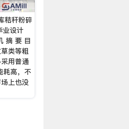
库秸秆粉碎
毕业设计
 摘 要 目
牧草类等粗
多采用普通
能耗高，不
市场上也没