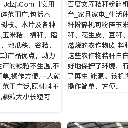
 Jdzj.Com【实用
百度文库秸秆粉碎
)粉碎范围广,包括木
台_家具家电_生活
、树枝、木片及各种
秆粉碎机可粉碎玉
,玉米秸、棉秆、稻
秆、花生皮、豆秆
壳、地瓜秧、谷秸、
燃烧的农作物废 料
(二)产品优点，动力
这些农作物秸秆白
生产的颗粒不生温,不
好地保护了环境，
简单,操作方便,一人就
了再生 能源。该机
工范围广泛,原材料不
操作简单、方便。
,颗粒大小长短可