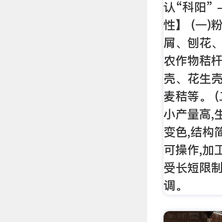
认“科阳” -
性】 (一
屑、刨花
农作物秸杆
壳、花生
麦秸等。 
小产量高,
变色,结构
可操作,加
受长短限制
调。