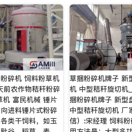
粉碎机 饲料粉草机
草捆粉碎机牌子 新
 天前农作物秸秆粉碎
机 中型秸秆旋切机_
草机 富民机械 锤片
捆粉碎机牌子 新型
切向进料锤片式粉碎
中型秸秆旋切机 厂
碎各类干饲料，如玉
信）:宋经理 饲料
、秕谷、稻草、麦
用方法是：大型多