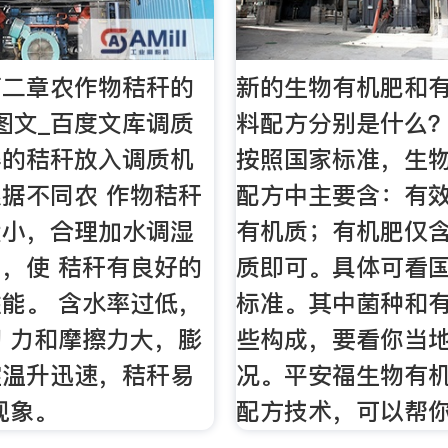
第二章农作物秸秆的
新的生物有机肥和
图文_百度文库调质
料配方分别是什么？ -
碎的秸秆放入调质机
按照国家标准，生
据不同农 作物秸秆
配方中主要含：有
大小，合理加水调湿
有机质；有机肥仅含
，使 秸秆有良好的
质即可。具体可看
能。 含水率过低，
标准。其中菌种和
 力和摩擦力大，膨
些构成，要看你当
腔温升迅速，秸秆易
况。平安福生物有
现象。
配方技术，可以帮