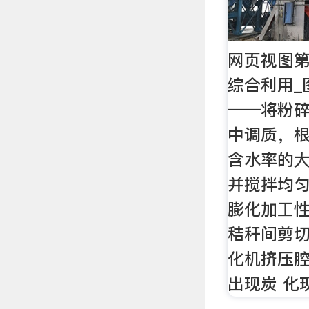
网页视图
综合利用_
——将粉
中调质，根
含水率的
并搅拌均匀
膨化加工性
秸秆间剪切
化机挤压
出现炭 化