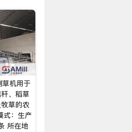
n铡草机用于
秸秆、稻草
及牧草的农
模式：生产
条 所在地