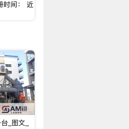
册时间： 近
台_图文_