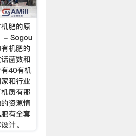
有机肥的原
 Sogou
物有机肥的
效话菌数和
有40有机
国家和行业
有机质有那
地的资源情
机肥有全套
你设计。