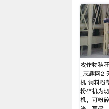
农作物秸秆
_志趣网2
机 饲料粉
粉碎机为
机，可粉
米、高粱