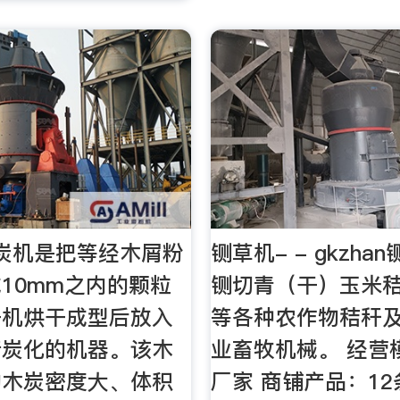
炭机是把等经木屑粉
铡草机- - gkzha
10mm之内的颗粒
铡切青（干）玉米
干机烘干成型后放入
等各种农作物秸秆
行炭化的机器。该木
业畜牧机械。 经营
的木炭密度大、体积
厂家 商铺产品：12