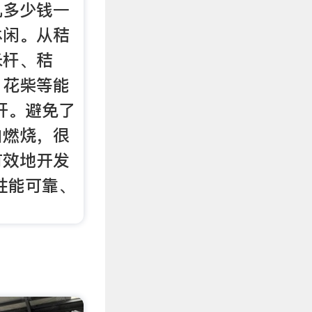
机多少钱一
休闲。从秸
米杆、秸
、花柴等能
秆。避免了
白燃烧，很
有效地开发
性能可靠、