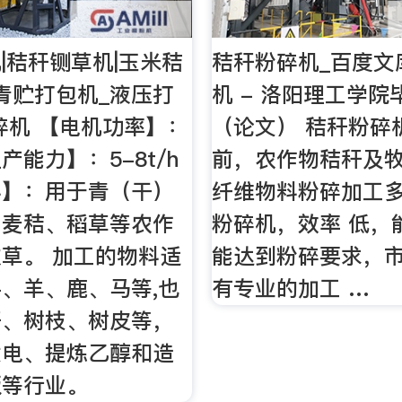
|秸秆铡草机|玉米秸
秸秆粉碎机_百度文
青贮打包机_液压打
机 - 洛阳理工学院
碎机 【电机功率】：
（论文） 秸秆粉碎机
生产能力】：5-8t/h
前，农作物秸秆及
料】：用于青（干）
纤维物料粉碎加工
、麦秸、稻草等农作
粉碎机，效率 低，
草。 加工的物料适
能达到粉碎要求，
、羊、鹿、马等,也
有专业的加工 …
秆、树枝、树皮等，
发电、提炼乙醇和造
板等行业。