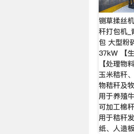
铡草揉丝机
秆打包机_
包 大型粉
37kW 【
【处理物
玉米秸秆
物秸秆及牧
用于养殖牛
可加工棉
用于秸秆
纸、人造