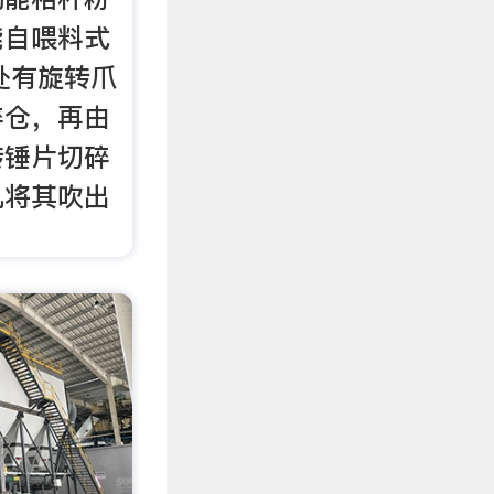
能自喂料式
处有旋转爪
碎仓，再由
转锤片切碎
机将其吹出