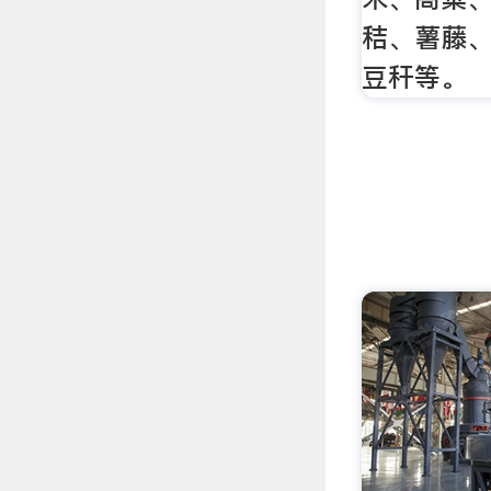
秸、薯藤
豆秆等。