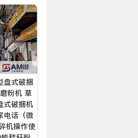
型盘式破捆
磨粉机 草
盘式破捆机
家电话（微
粉碎机操作使
功能秸秆粉