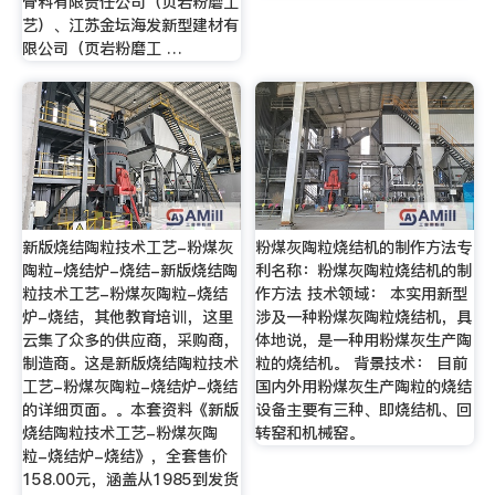
骨料有限责任公司（页岩粉磨工
艺）、江苏金坛海发新型建材有
限公司（页岩粉磨工 …
新版烧结陶粒技术工艺-粉煤灰
粉煤灰陶粒烧结机的制作方法专
陶粒-烧结炉-烧结-新版烧结陶
利名称：粉煤灰陶粒烧结机的制
粒技术工艺-粉煤灰陶粒-烧结
作方法 技术领域： 本实用新型
炉-烧结，其他教育培训，这里
涉及一种粉煤灰陶粒烧结机，具
云集了众多的供应商，采购商，
体地说，是一种用粉煤灰生产陶
制造商。这是新版烧结陶粒技术
粒的烧结机。 背景技术： 目前
工艺-粉煤灰陶粒-烧结炉-烧结
国内外用粉煤灰生产陶粒的烧结
的详细页面。。本套资料《新版
设备主要有三种、即烧结机、回
烧结陶粒技术工艺-粉煤灰陶
转窑和机械窑。
粒-烧结炉-烧结》，全套售价
158.00元，涵盖从1985到发货