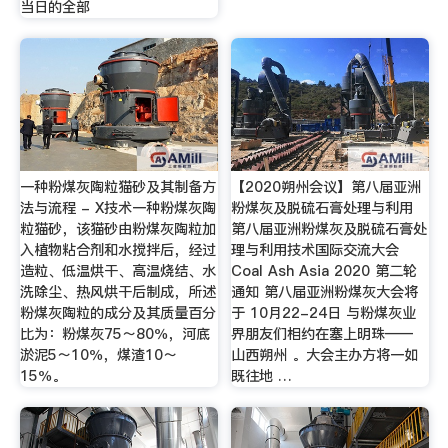
当日的全部
一种粉煤灰陶粒猫砂及其制备方
【2020朔州会议】第八届亚洲
法与流程 - X技术一种粉煤灰陶
粉煤灰及脱硫石膏处理与利用
粒猫砂，该猫砂由粉煤灰陶粒加
第八届亚洲粉煤灰及脱硫石膏处
入植物粘合剂和水搅拌后，经过
理与利用技术国际交流大会
造粒、低温烘干、高温烧结、水
Coal Ash Asia 2020 第二轮
洗除尘、热风烘干后制成，所述
通知 第八届亚洲粉煤灰大会将
粉煤灰陶粒的成分及其质量百分
于 10月22-24日 与粉煤灰业
比为：粉煤灰75～80％，河底
界朋友们相约在塞上明珠——
淤泥5～10％，煤渣10～
山西朔州 。大会主办方将一如
15％。
既往地 …