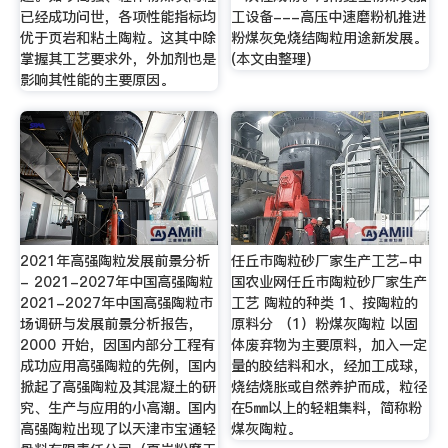
已经成功问世，各项性能指标均
工设备---高压中速磨粉机推进
优于页岩和粘土陶粒。这其中除
粉煤灰免烧结陶粒用途新发展。
掌握其工艺要求外，外加剂也是
(本文由整理)
影响其性能的主要原因。
2021年高强陶粒发展前景分析
任丘市陶粒砂厂家生产工艺-中
- 2021-2027年中国高强陶粒
国农业网任丘市陶粒砂厂家生产
2021-2027年中国高强陶粒市
工艺 陶粒的种类 1、按陶粒的
场调研与发展前景分析报告，
原料分 （1）粉煤灰陶粒 以固
2000 开始，因国内部分工程有
体废弃物为主要原料，加入一定
成功应用高强陶粒的先例，国内
量的胶结料和水，经加工成球，
掀起了高强陶粒及其混凝土的研
烧结烧胀或自然养护而成，粒径
究、生产与应用的小高潮。国内
在5㎜以上的轻粗集料，简称粉
高强陶粒出现了以天津市宝通轻
煤灰陶粒。