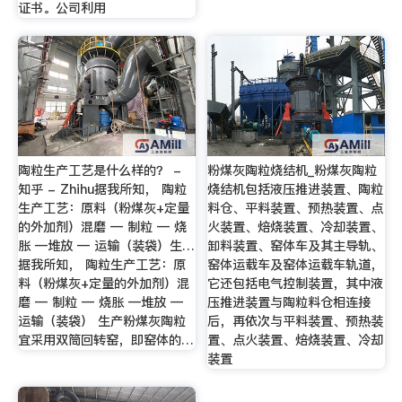
证书。公司利用
陶粒生产工艺是什么样的？ -
粉煤灰陶粒烧结机_粉煤灰陶粒
知乎 - Zhihu据我所知， 陶粒
烧结机包括液压推进装置、陶粒
生产工艺：原料（粉煤灰+定量
料仓、平料装置、预热装置、点
的外加剂）混磨 — 制粒 — 烧
火装置、焙烧装置、冷却装置、
胀 —堆放 — 运输（装袋）生…
卸料装置、窑体车及其主导轨、
据我所知， 陶粒生产工艺：原
窑体运载车及窑体运载车轨道，
料（粉煤灰+定量的外加剂）混
它还包括电气控制装置，其中液
磨 — 制粒 — 烧胀 —堆放 —
压推进装置与陶粒料仓相连接
运输（装袋） 生产粉煤灰陶粒
后，再依次与平料装置、预热装
宜采用双筒回转窑，即窑体的…
置、点火装置、焙烧装置、冷却
装置