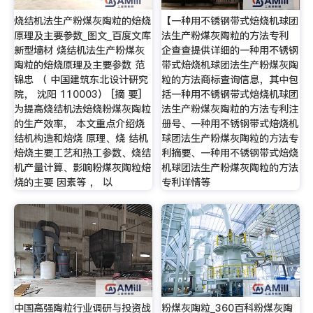
烧结机法生产粉煤灰陶粒的焙烧
【一种用不锈钢带式焙烧机球团
原理及主要参数_图文_百度文库
法生产粉煤灰陶粒的方法专利
新型墙材 烧结机法生产粉煤灰
企查查提供详细的一种用不锈钢
陶粒的焙烧原理及主要参数 范
带式焙烧机球团法生产粉煤灰陶
锦忠 （ 中国建筑东北设计研究
粒的方法商标查询信息，其中包
院， 沈阳 110003） [摘 要]
括一种用不锈钢带式焙烧机球团
为提高烧结机法焙烧粉煤灰陶粒
法生产粉煤灰陶粒的方法专利注
的生产效率， 本文重点介绍烧
册号、一种用不锈钢带式焙烧机
结机构造和焙烧 原理、烧 结机
球团法生产粉煤灰陶粒的方法专
焙烧主要工艺和热工参数、烧结
利摘要、一种用不锈钢带式焙烧
机产量计算、影响粉煤灰陶粒焙
机球团法生产粉煤灰陶粒的方法
烧的主要 因素等 ， 以
专利详情等
中国高强陶粒行业调研与投资战
粉煤灰陶粒_360百科粉煤灰陶