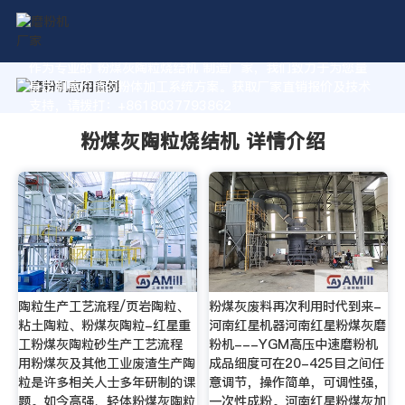
作为专业的 粉煤灰陶粒烧结机 制造厂家，我们致力于为您量
身定制高价值的粉体加工系统方案。获取厂家直销报价及技术
支持，请拨打：+8618037793862
粉煤灰陶粒烧结机 详情介绍
陶粒生产工艺流程/页岩陶粒、
粉煤灰废料再次利用时代到来-
粘土陶粒、粉煤灰陶粒-红星重
河南红星机器河南红星粉煤灰磨
工粉煤灰陶粒砂生产工艺流程
粉机---YGM高压中速磨粉机
用粉煤灰及其他工业废渣生产陶
成品细度可在20-425目之间任
粒是许多相关人士多年研制的课
意调节，操作简单，可调性强，
题。如今高强、轻体粉煤灰陶粒
一次性成粉。河南红星粉煤灰加