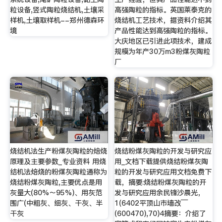
粒设备,竖式陶粒烧结机,土壤采
高强陶粒的指标。英国莱泰克的
样机,土壤取样机--郑州德森环
烧结机工艺技术，据资料介绍其
境
产品性能达到高强陶粒的指标。
大庆地区已引进此项技术，建成
规模为年产30万m3粉煤灰陶粒
厂
烧结机法生产粉煤灰陶粒的焙烧
烧结粉煤灰陶粒的开发与研究应
原理及主要参数_专业资料 用烧
用_文档下载提供烧结粉煤灰陶
结机法焙烧的粉煤灰陶粒通称为
粒的开发与研究应用文档免费下
烧结粉煤灰陶粒,主要优点是用
载，摘要:烧结粉煤灰陶粒的开
灰量大(80%～95%)、用灰范
发与研究应用余民锋沙晨光，
围广(中粗灰、细灰、干灰、半
1(6402平顶山市墙改￣
干灰
(600470),70)4摘要：介绍了