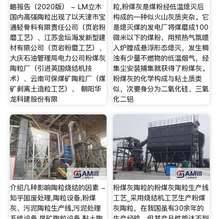
略报告（2020版） - LM立木
粒,粉煤灰是煤粉经低温熄灭后
国内高强陶粒出现了以天津市宝
构成的一种似火山灰质夹杂。它
通轻骨料有限责任公司（页岩粉
是熄灭煤的发电厂将煤磨成100
磨工艺）、江苏金坛海发新型建
微米以下的煤粉，用预热气氛喷
材有限公司（页岩粉磨工艺）、
入炉膛成悬浮形态熄灭，发生稠
大庆石油管理局电力公司粉煤灰
浊有少量不燃物的低温烟气，经
陶粒厂（引进英国烧结机技
集尘安装捕集就获得了粉煤灰。
术）、云南可保煤矿陶粒厂（煤
粉煤灰的化学构成与粘土质类
矿剥离土造粒工艺）、 朝阳华
似，次要身分为二氧化硅、三氧
龙科建股份有限
化二铝
介绍几种影响陶粒烧结的因素 -
粉煤灰陶粒的粉煤灰陶粒生产线
知乎固废处理,陶粒设备,粉煤
工艺_采用烧结机工艺生产粉煤
灰、污泥陶粒生产线,污泥处理
灰陶粒，在我国虽有30余年的
系统设备,尾矿陶粒设备,黏土陶
生产经验，但其产品性能达不到