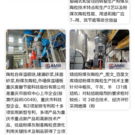
窑箱式和变径回转窑生产粉煤灰
陶粒技术特点和生产3艺以及粉
煤灰陶粒性能、用途和推广应
7-用、筑节能等综合效益
陶粒自保温砌块,堵漏砂浆,抹面
烧结粉煤灰陶粒产_图文_百度文
砂浆,粉煤灰陶粒,外墙保温墙板
库烧结粉煤灰陶粒生产技术主要
重庆昊磐节能科技股份有限公司
针对中粗灰，干灰、半 （31烧
是重庆市股权中心上市企业(股
结机；对粘结助熔剂的要求相对
票代码850049)，重庆市科技
较低；可 3综合技术、经济评价
型企业，有2项发明专利和十多
采用燃煤（粉
项实用新型专利，多项产品为重
庆市重点新产品和高新技术产
品，低级粉煤灰制备陶粒资源化
利用关键技术及制品获得了立项