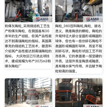
粉煤灰陶粒_采用烧结机工艺生
陶粒_360百科陶粒,陶粒，顾名
产粉煤灰陶粒，在我国虽有30
思义，就是陶质的颗粒。陶粒的
余年的生产经验，但其产品性能
外观特征大部分呈圆形或椭圆形
达不到高强陶粒的指标。英国莱
球体，但也有一些仿碎石陶粒不
泰克的烧结机工艺技术，据资料
是圆形或椭圆形球体，而呈不规
介绍其产品性能达到高强陶粒的
则碎石状。陶粒形状因工艺不同
指标。 大庆地区已引进此项技
而各异。它的表面是一层坚硬的
术，建成规模为年产30万m3粉
外壳，这层外壳呈陶质或釉质，
煤灰陶粒厂
具有隔水保气作用，并且赋予陶
粒较高的强度。