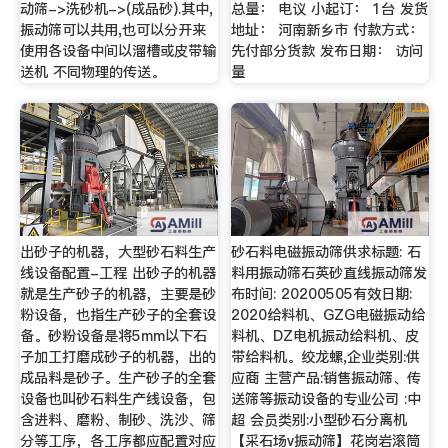
动筛->洗砂机->(成品砂).其中,
总量： 电议 小起订： 1台 发货
振动筛可以共用,也可以分开来
地址： 河南新乡市 付款方式：
使用各设备中间以溜槽或皮带输
先付部分货款 发布日期： 访问
送机 不同物理的传送。
量
出砂子的机器，大型砂石料生产
砂石料电磁振动筛供求标题: 石
线设备配置-工程 出砂子的机器
料用振动筛石英砂直线振动筛发
就是生产砂子的机器，主要是砂
布时间: 20200505有效日期:
粉设备，也指生产砂子的全套设
2020给料机、GZG电磁振动给
备。砂粉设备是将5mm以下石
料机、DZ电机振动给料机、皮
子加工打磨成砂子的机器，出的
带给料机。绞龙螺,企业类别:供
成品料是砂子。生产砂子的全套
应商 主营产品:销售振动筛、传
设备也叫砂石料生产线设备，包
送筛等振动设备的专业公司 :中
含进料、磨粉、制砂、洗沙、筛
超 会员类别:小型砂石分离机
分等工序，各工序都应配置对应
【采石场v振动筛】花岗岩滚筒