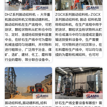
DHZ系列振动给料机 - 大华重
ZGCX系列振动给料机-ZGCX
机振动给料机又称振动喂料机。
系列振动给料机 振动 给料机简
振动给料机在生产流程中，可把
称称给料机，在生产流程中用于
块状、颗粒状物料从贮料仓中均
把块状、颗粒状及粉状物料从贮
匀、定时、连续地给到受料装置
料仓或漏斗中均匀连续或定量的
中去，在砂石生产线中可为磨粉
输送到受料设备中，生产需要
机械连续均匀地喂料，并对物料
时，可对物料进行初次筛分。在
进行粗筛分，广泛用于冶金、煤
石料磨粉生产线中，可以均匀连
矿、选矿、建材、化工、磨料等
续的为磨粉机械给料，也可对
行业的磨粉、筛分联合设备中。
振动给料机,振动喂料机,给料
砂石生产线全套设备有哪些？需