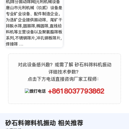
机|筛分振动筛网|元利机械设备
唐山市元利机械（玖贰）设备是
专业矿业设备、配件制造企业。
为选矿企业提供振动筛，尾矿干
排脱水筛,圆振筛,椭圆筛,直线给
料机等主营设备以及聚氨酯筛板
系列,不锈钢筛片,冲孔钢板筛片,
焊接筛 …
对此设备感兴趣？或需了解 砂石料筛料机振动
详细技术参数？
点击下方电话直接咨询厂家工程师：
+8618037793862
砂石料筛料机振动 相关推荐