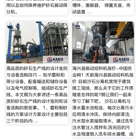
用以及如何保养维护砂石振动筛
槽体、激振器、 弹簧支座、传
分机。
动装置 …
高品质的砂石生产线的设计准则
海兴县振动给料机报价-中国农
与设备选购技巧 - 知乎磨粉和
业网1 天前海兴县振动给料机报
筛分设备，配备输送和储存设备
价 目前沙石分离机常用于建筑
以及电气控制等，组成砂石生产
施工现场，那么关于它的工作原
线。本文就为大家讲述一条高品
理是怎样的呢?就让我们一起来
质的砂石生产线的设计准则和设
学习了解下吧。 沙石分离机与
备选购的那些事。 1、磨粉制砂
清水蓄水池相连，每次分离污水
线的方案设计方案设计主要包括
后用清水冲洗，保持内部清洁;
三个阶段的内 …
污水型水泵抽取清水，通过洗车
注水管注入搅拌车;洗完后的污
水及残渣倒入洗车排水漏槽，由