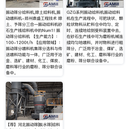
振动筛分给料机,除土给料机,振
GZG系列振动给料机振动给料
动喂料机-郑州鼎盛工程技术 除
机在生产流程中，可把块状、颗
土、予筛分三合一振动给料机砂
粒状物料从贮料仓中均匀、定
石生产线给料机中的Num1! 振
时、连续地给到受料装置中去，
动筛分给料机 【生产能力】：
在砂石生产线中可为磨粉机械连
100-1200t/h 【应用领域】：
续均匀地喂料，并对物料进行粗
振动筛分喂料机集筛分选料与传
筛分，广泛用于冶金、煤矿、选
送喂料功能与一体，广泛用于冶
矿、建材、化工、磨料等行业的
金、选矿、建材、化工、煤炭、
磨粉、筛分联合设备中。
磨料等行业的磨粉、筛分联合设
备中。
【荐】河北振动筛|脱水筛|给料