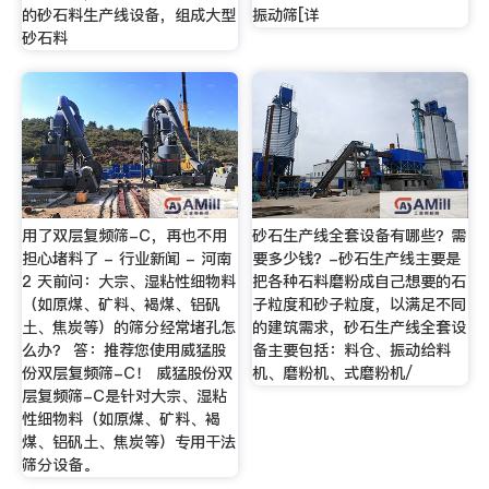
的砂石料生产线设备，组成大型
振动筛[详
砂石料
用了双层复频筛-C，再也不用
砂石生产线全套设备有哪些？需
担心堵料了 - 行业新闻 - 河南
要多少钱？-砂石生产线主要是
2 天前问：大宗、湿粘性细物料
把各种石料磨粉成自己想要的石
（如原煤、矿料、褐煤、铝矾
子粒度和砂子粒度，以满足不同
土、焦炭等）的筛分经常堵孔怎
的建筑需求，砂石生产线全套设
么办？ 答：推荐您使用威猛股
备主要包括：料仓、振动给料
份双层复频筛-C！ 威猛股份双
机、磨粉机、式磨粉机/
层复频筛-C是针对大宗、湿粘
性细物料（如原煤、矿料、褐
煤、铝矾土、焦炭等）专用干法
筛分设备。