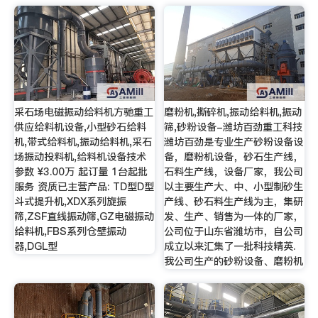
采石场电磁振动给料机方驰重工
磨粉机,撕碎机,振动给料机,振动
供应给料机设备,小型砂石给料
筛,砂粉设备-潍坊百劲重工科技
机,带式给料机,振动给料机,采石
潍坊百劲是专业生产砂粉设备设
场振动投料机,给料机设备技术
备，磨粉机设备，砂石生产线，
参数 ¥3.00万 起订量 1台起批
石料生产线，设备厂家，我公司
服务 资质已主营产品: TD型D型
以主要生产大、中、小型制砂生
斗式提升机,XDX系列旋振
产线、砂石料生产线为主，集研
筛,ZSF直线振动筛,GZ电磁振动
发、生产、销售为一体的厂家，
给料机,FBS系列仓壁振动
公司位于山东省潍坊市，自公司
器,DGL型
成立以来汇集了一批科技精英.
我公司生产的砂粉设备、磨粉机