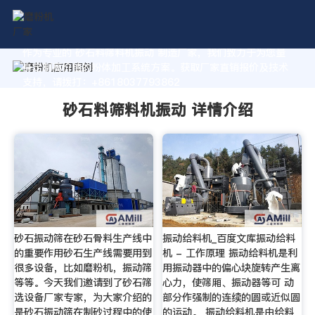
作为专业的 砂石料筛料机振动 制造厂家，我们致力于为您量
身定制高价值的粉体加工系统方案。获取厂家直销报价及技术
支持，请拨打：+8618037793862
砂石料筛料机振动 详情介绍
砂石振动筛在砂石骨料生产线中
振动给料机_百度文库振动给料
的重要作用砂石生产线需要用到
机 - 工作原理 振动给料机是利
很多设备，比如磨粉机，振动筛
用振动器中的偏心块旋转产生离
等等。今天我们邀请到了砂石筛
心力，使筛厢、振动器等可 动
选设备厂家专家，为大家介绍的
部分作强制的连续的圆或近似圆
是砂石振动筛在制砂过程中的使
的运动。 振动给料机是由给料