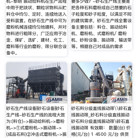
机-黎明 振动给料机在生产流程
要多少钱？-砂石生产线主要是
中用于把块状、颗粒状物料从贮
把各种石料磨粉成自己想要的石
料仓中均匀、定时、连续地送入
子粒度和砂子粒度，以满足不同
受料装置。在砂石生产线中可为
的建筑需求，砂石生产线全套设
磨粉机械连续均匀地喂料，并对
备主要包括：料仓、振动给料
物料进行粗筛分，广泛应用于冶
机、磨粉机、式磨粉机/ 磨粉
金、煤矿、选矿、建材、化工、
机、砂粉设备、振动筛、输送带
磨料等行业的磨粉、筛分联合设
等。根据自己对成品的需求
备中。
砂石生产线设备|砂石设备|砂石
砂石料分级直线振动筛\\碎石直
生产线-砂石生产线的流程大致
线振动筛_砂石料分级直线振动
为:(料仓)->振动给料机->磨粉
砂石料分级直线振动筛\碎石直
机->①式磨粉机->振动筛->
线振动筛 有效期： 数量(台) 价
(成品石料)②冲击式磨粉机->振
格(元/台) 1 4500 元/台 供货