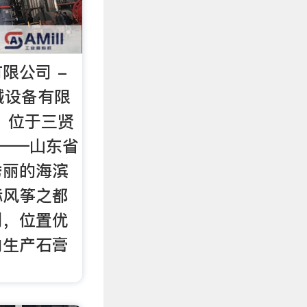
限公司 -
机械设备有限
年，位于三贤
家——山东省
秀丽的海滨
际风筝之都
利，位置优
内生产石膏