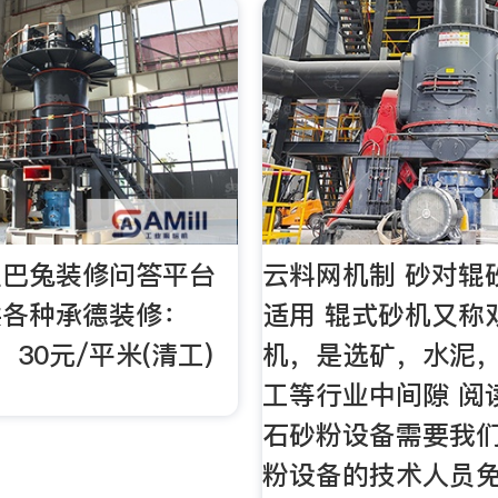
土巴兔装修问答平台
云料网机制 砂对辊
供各种承德装修：
适用 辊式砂机又称
30元/平米(清工)
机，是选矿，水泥
工等行业中间隙 阅
石砂粉设备需要我们
粉设备的技术人员