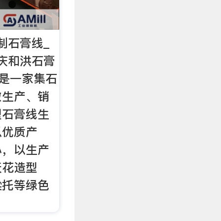
制石膏线_
庆和洪石膏
)是一家集石
做生产、销
型石膏线生
以优质产
心，以生产
天花造型
梁托等绿色
；