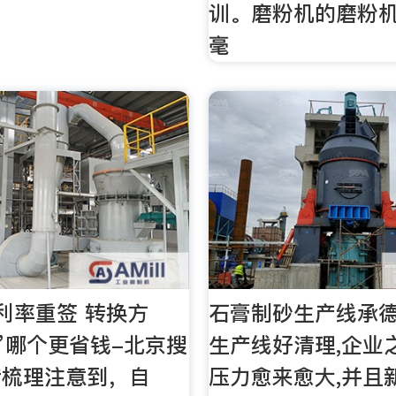
训。磨粉机的磨粉机
毫
利率重签 转换方
石膏制砂生产线承
”哪个更省钱-北京搜
生产线好清理,企业
者梳理注意到，自
压力愈来愈大,并且