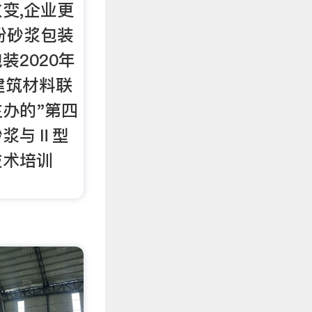
变,企业更
粉砂浆包装
装2020年
国建筑材料联
办的"第四
砂浆与Ⅱ型
技术培训