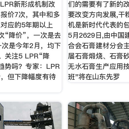
月LPR新形成机制改
们的需要有了新的改
报价7次，其中和多
要改变方向发展,干
对应的5年期以上
机是新时代代表的包
2次“降价”，一次是去
5月2629日,由中
一次是今年2月，均下
合会石膏建材分会主
关注5 LPR“降
届石膏煅烧、石膏
趋势吗？专家：LPR
无水石膏生产应用
行，但下降幅度有待
班"将在山东先罗