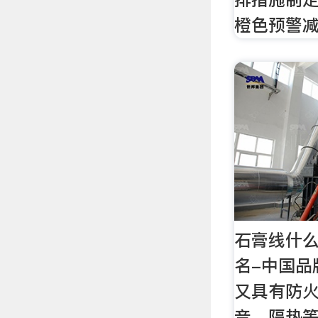
橙色预警
石膏线什么
名-中国品
又具有防
音、隔热