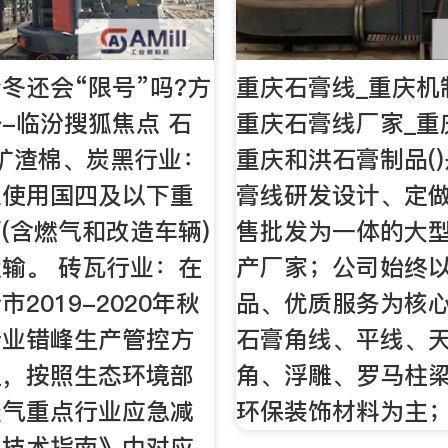
冬还会“限号”吗?方
重庆石膏线_重庆机
~-临汾搜狐焦点 石
重庆石膏线厂家_重
矿渣棉、炭黑行业：
重庆和洪石膏制品(
止使用国四及以下重
膏线研发设计、定
(含燃气和改造车辆)
售批发为一体的大
输。 砖瓦行业：在
产厂家；公司始终
2019-2020年秋
品、优质服务为核
企业错峰生产管控方
石膏角线、平线、
上，按照生态环境部
角、浮雕、罗马柱
天气重点行业应急减
环保装饰材料为主
定技术指南》中对应