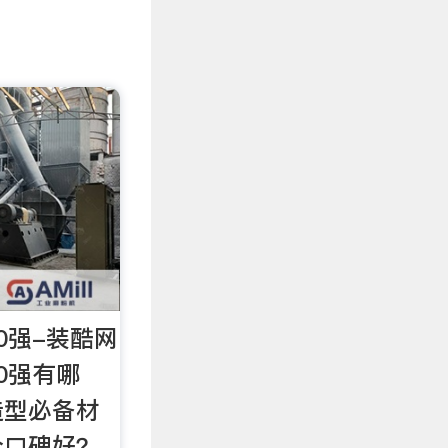
0强-装酷网
0强有哪
造型必备材
个口碑好？