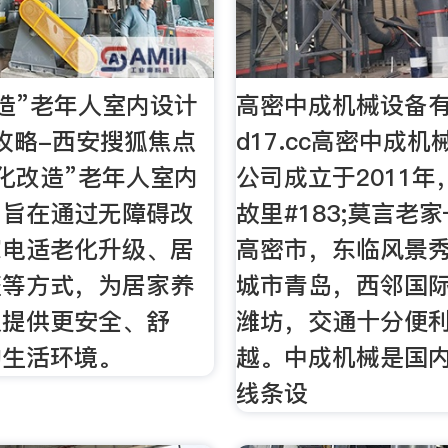
造”老年人室内设计
高密中成机械设备有
攻略-西安搜狐焦点
d17.cc高密中成
化改造”老年人室内
公司成立于2011
。旨在通过无障碍改
故里#183;莫言老
家电适老化升级、居
高密市，东临风景
整等方式，为居家养
城市青岛，西邻国
人提供更安全、舒
潍坊，交通十分便
的生活环境。
越。中成机械是国
线条设