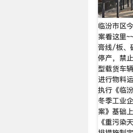
临汾市区今
案看这里~
膏线/板、
停产，禁
型载货车辆
进行物料运
执行《临汾市
冬季工业
案》基础
《重污染
排措施制