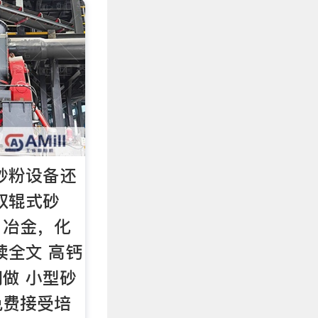
砂粉设备还
双辊式砂
，冶金，化
读全文 高钙
做 小型砂
免费接受培