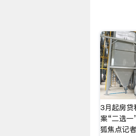
3月起房贷
案“二选一
狐焦点记