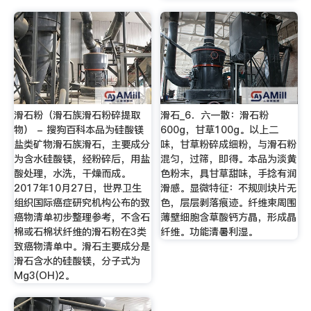
滑石粉（滑石族滑石粉碎提取
滑石_6．六一散：滑石粉
物） - 搜狗百科本品为硅酸镁
600g，甘草100g。以上二
盐类矿物滑石族滑石，主要成分
味，甘草粉碎成细粉，与滑石粉
为含水硅酸镁，经粉碎后，用盐
混匀，过筛，即得。本品为淡黄
酸处理，水洗，干燥而成。
色粉末，具甘草甜味，手捻有润
2017年10月27日，世界卫生
滑感。显微特征：不规则块片无
组织国际癌症研究机构公布的致
色，层层剥落痕迹。纤维束周围
癌物清单初步整理参考，不含石
薄壁细胞含草酸钙方晶，形成晶
棉或石棉状纤维的滑石粉在3类
纤维。功能清暑利湿。
致癌物清单中。滑石主要成分是
滑石含水的硅酸镁，分子式为
Mg3(OH)2。