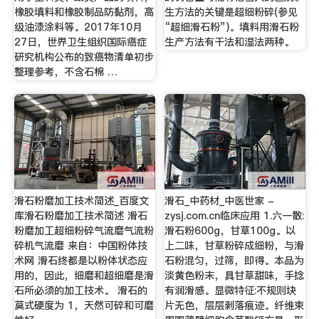
橡胶填料和橡胶制品防黏剂，高
生方法的关键是超细粉碎(参见
级油漆涂料等。2017年10月
“超细滑石粉”)。填料用滑石粉
27日，世界卫生组织国际癌症
生产方法有干法和湿法两种。
研究机构公布的致癌物清单初步
整理参考，不含石棉 …
滑石粉磨加工技术简述_百度文
滑石_中药材_中医世家 -
库滑石粉磨加工技术简述 滑石
zysj.com.cn临床应用 1.六一散:
粉磨加工超细粉碎气流磨气流粉
滑石粉600g，甘草100g。以
碎机气流磨 来自：中国粉体技
上二味，甘草粉碎成细粉，与滑
术网 滑石终都是以粉体状态应
石粉混匀，过筛，即得。本品为
用的，因此，细磨和超细磨是滑
淡黄色粉末，具甘草甜味，手捻
石所必须的加工技术。 滑石的
有润滑感。显微特征:不规则块
莫式硬度为 1，天然可碎和可磨
片无色，层层剥落痕迹。纤维束