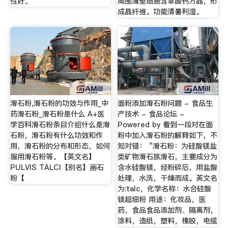
性好。
周围薄壁细胞含草酸钙方晶，形
成晶纤维。功能清暑利湿。
滑石粉,滑石粉的功效与作用_中
面粉添加滑石粉问题 - 食品生
药滑石粉_滑石粉是什么 A+医
产技术 - 食品论坛 -
学百科滑石粉条目介绍什么是滑
Powered by 看到一段对在面
石粉，滑石粉有什么功效和作
粉中加入滑石粉的解释如下，不
用，滑石粉的分布和形态，如何
知对错： “滑石粉：为硅酸镁盐
服用滑石粉等。【英文名】
类矿物滑石族滑石，主要成分为
PULVIS TALCI【别名】画石
含水硅酸镁，经粉碎后，用盐酸
粉【
处理，水洗，干燥而成。英文名
为:talc，化学名称：水合硅酸
镁超细粉 用途：化妆品，医
药，食品食品添加剂、隔离剂，
涂料，造纸，塑料，橡胶，电缆