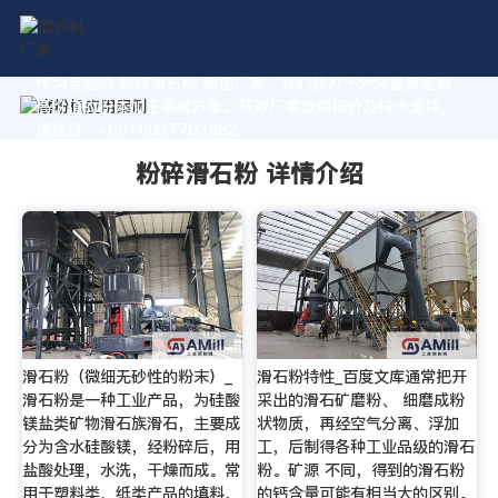
作为专业的 粉碎滑石粉 制造厂家，我们致力于为您量身定制
高价值的粉体加工系统方案。获取厂家直销报价及技术支持，
请拨打：+8618037793862
粉碎滑石粉 详情介绍
滑石粉（微细无砂性的粉末）_
滑石粉特性_百度文库通常把开
滑石粉是一种工业产品，为硅酸
采出的滑石矿磨粉、 细磨成粉
镁盐类矿物滑石族滑石，主要成
状物质，再经空气分离、浮加
分为含水硅酸镁，经粉碎后，用
工，后制得各种工业品级的滑石
盐酸处理，水洗，干燥而成。常
粉。矿源 不同，得到的滑石粉
用于塑料类、纸类产品的填料，
的钙含量可能有相当大的区别。