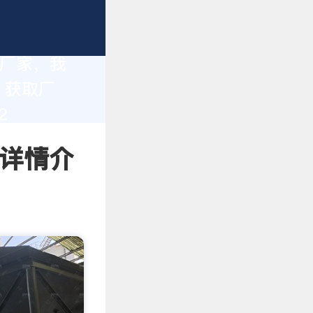
造厂家，我
。获取厂
2
 详情介