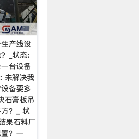
膏生产线设
？_状态:
条一台设备
: 未解决我
产设备要多
解决石膏板吊
方？_ 状
多结果石料厂
配置？一