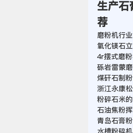
生产石
荐
磨粉机行业
氧化镁石立
4r摆式磨
砾岩雷蒙磨
煤矸石制粉
浙江永康松青
粉碎石米的
石油焦粉挥
青岛石膏粉
水槽粉碎机