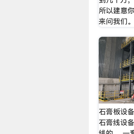
所以建意
来问我们
石膏板设备
石膏线设
线的。 一