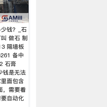
少钱？_石
可叫 做石 制
13 隔墙板
261 备中
2 石膏
 少钱是无法
它里面包含
面，需要看
需要自动化