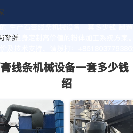
的 生产石膏线条机械设备一套多少钱 制
为您量身定制高价值的粉体加工系统方案
及技术支持，请拨打：+861803779386
膏线条机械设备一套多少钱
绍