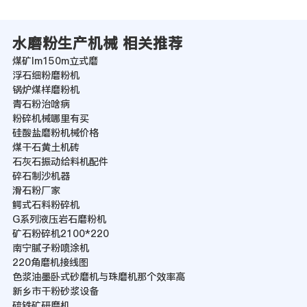
水磨粉生产机械 相关推荐
煤矿lm150m立式磨
浮石细粉磨粉机
锅炉煤样磨粉机
青石粉治啥病
粉碎机械哪里有买
硅酸盐磨粉机械价格
煤干石黄土机砖
石灰石振动给料机配件
碎石制沙机器
滑石粉厂家
鳄式石料粉碎机
G系列液压岩石磨粉机
矿石粉碎机2100*220
南宁腻子粉喷涂机
220角磨机接线图
色浆油墨卧式砂磨机与珠磨机那个效率高
新乡市干粉砂浆设备
硫铁矿研磨机