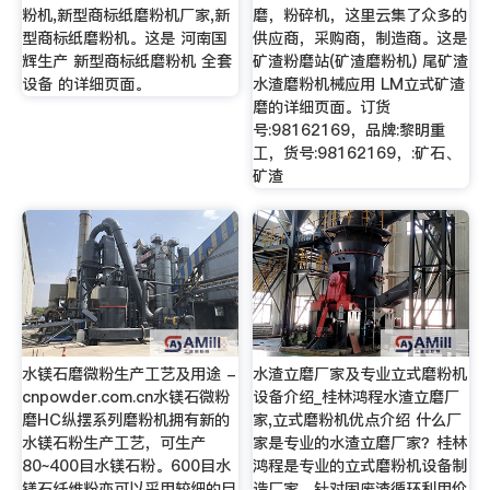
粉机,新型商标纸磨粉机厂家,新
磨，粉碎机，这里云集了众多的
型商标纸磨粉机。这是 河南国
供应商，采购商，制造商。这是
辉生产 新型商标纸磨粉机 全套
矿渣粉磨站(矿渣磨粉机) 尾矿渣
设备 的详细页面。
水渣磨粉机械应用 LM立式矿渣
磨的详细页面。订货
号:98162169，品牌:黎明重
工，货号:98162169，:矿石、
矿渣
水镁石磨微粉生产工艺及用途 -
水渣立磨厂家及专业立式磨粉机
cnpowder.com.cn水镁石微粉
设备介绍_桂林鸿程水渣立磨厂
磨HC纵摆系列磨粉机拥有新的
家,立式磨粉机优点介绍 什么厂
水镁石粉生产工艺，可生产
家是专业的水渣立磨厂家？桂林
80~400目水镁石粉。600目水
鸿程是专业的立式磨粉机设备制
镁石纤维粉亦可以采用较细的目
造厂家，针对固废渣循环利用价