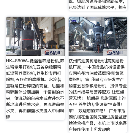
统、弧形风道等多项全新技术，
已经达到了国际成熟水平，拥有
HK-860W-低温营养磨粉机,养
杭州汽油黄芪磨粉机|黄芪磨粉
生粉专用打粉机,五谷杂粮磨粉
机厂家_—中国食品机械设备供
低温营养磨粉机,养生粉专用打
应网杭州汽油黄芪磨粉机|黄芪
粉机,五谷杂粮磨粉机。水冷装
磨粉机厂家 我司专业研发生产
置就是在粉碎腔的前壁、后壁和
销售五谷杂粮磨粉机，提供专业
粉碎腔体分别加装一个密封的水
的技术指导与营养配方 让您经
夹，使流动的自来水或者井水不
营无忧！ 旭朗是 您财富路上的
断地流进后壁水夹，再流进前壁
五谷 养生坊专业设备**直供厂
水夹，再由前壁水夹流入中间粉
家！ 欢迎您的来电！ 广州市旭
碎
朗机械在全国优先通过质量监督
检验合格产品，本机上市以来客
户操作使用上所发现的