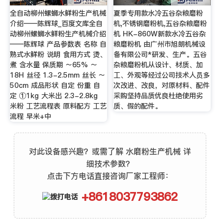
全自动柳州螺蛳水鲜粉生产机械
夏季专用款水冷五谷杂粮磨粉
介绍——陈辉球_百度文库全自
机,不锈钢磨粉机,五谷杂粮磨粉
动柳州螺蛳水鲜粉生产机械介绍
机 HK-860W新款水冷五谷杂
——陈辉球 产品参数表 名称 自
粮磨粉机 由广州市旭朗机械设
熟式水鲜粉 说明 食用方式 烫、
备有限公司*研发、生产。五谷
煮 含水量 保质期 ～65% ～
杂粮磨粉机从设计、材质、加
18H 丝径 1.3-2.5mm 丝长 ～
工、外观等经过公司技术人员多
50cm 成品形状 自定 份重 自
次改进、改良，对原材料、配件
定 ①1kg 大米出 2.3-2.8kg
采购坚持品质优良杜绝使用劣
米粉 工艺流程表 原料配方 工艺
质、假的配件。
流程 早米+中
对此设备感兴趣？或需了解 水磨粉生产机械 详
细技术参数？
点击下方电话直接咨询厂家工程师：
+8618037793862