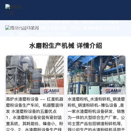
作为专业的 水磨粉生产机械 制造厂家，我们致力于为您量身
定制高价值的粉体加工系统方案。获取厂家直销报价及技术支
持，请拨打：+8618037793862
水磨粉生产机械 详情介绍
高炉水渣磨粉设备 -- 红星机器
水渣磨粉机_水渣粉碎机_钢渣磨
磨粉设备生产车间，机器整装待
粉机_钢渣粉碎机-豫弘设备 ,是
发 水渣磨粉设备的五重优点
一家水渣磨粉机设备研发、销售
1、水渣磨粉设备安装有密封装
为一体的大型综合生产厂家。公
置系统，其耗能低、噪音小，粉
司主营产品包括钢渣粉碎机等，
尘少。2、水渣磨粉设备生产线
我公司生产的水渣粉碎机适用于