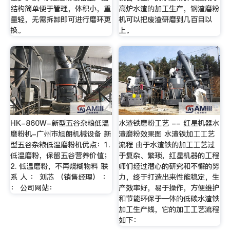
结构简单便于管理，体积小，重
高炉水渣的加工生产，钢渣磨粉
量轻，无需拆卸即可进行磨环更
机可以把废渣研磨到几百目以
换。
上。
HK-860W-新型五谷杂粮低温
水渣铁磨粉工艺 -- 红星机器水
磨粉机-广州市旭朗机械设备 新
渣磨粉效果图 水渣铁加工工艺
型五谷杂粮低温磨粉机优点：1.
流程 由于水渣铁的加工工艺过
低温磨粉，保留五谷营养价值；
于复杂、繁琐，红星机器的工程
2. 低温磨粉，不再烧糊物料 联
师们经过潜心的研究和不懈的努
系 人 ： 刘芯 （销售经理） ：
力，终于打造出来性能稳定，生
： 公司网站：
产效率好，易于操作，方便维护
和节能环保于一体的低碳水渣铁
加工生产线，它的加工工艺流程
如下：