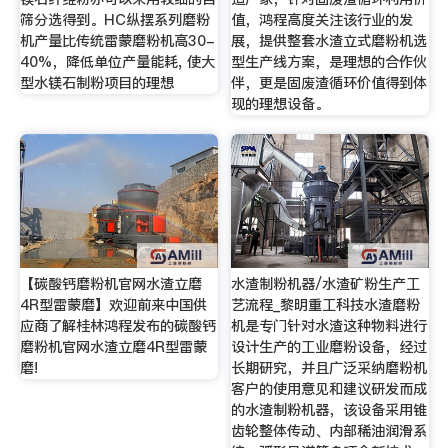
筛分选得到。HC纵摆系列磨粉
值，鸿程高度关注该行业的发
机产量比传统雷蒙磨粉机高30-
展，提供整套水渣立式磨粉机选
40%，降低单位产量能耗, 使大
型生产线方案，是理想的合作伙
型水镁石制粉项目的理想
伴，更是固废渣循环价值得到体
现的理想设备。
【碳酸钙磨粉机官网水渣立磨
水渣制粉机器/水渣矿粉生产工
4R型雷蒙磨】欢迎前来中国供
艺流程_黎明重工科技水渣磨粉
应商了解桂林鸿程发布的碳酸钙
机是专门针对水渣这种物料进行
磨粉机官网水渣立磨4R型雷蒙
设计生产的工业磨粉设备，经过
磨!
长期研究，并且广泛采纳磨粉机
客户的使用意见和建议研发而成
的水渣制粉机器，该设备采用锥
齿轮整体传动、内部稀油润滑系