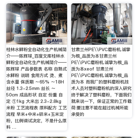
桂林水鲜粉全自动化生产机械简
甘肃兰州PE\\PVC磨粉机.诚挚
介——陈辉球_百度文库桂林水
为根_品质为本甘肃兰州
鲜粉全自动化生产机械简介——
PE\\PVC磨粉机.诚挚为根_品
陈辉球 产品参数表 名称 自熟式
质为本xeof 甘肃兰州
水鲜粉 说明 食用方式 烫、煮
PE\\PVC磨粉机.诚挚为根_品
含水量 保质期 ～65% ～18H
质为本 而我厂的塑料磨粉机技
丝径 1.3-2.5mm 丝长 ～
术人员对塑料磨粉机的深入研究
50cm 成品形状 自定 份重 自
终于解决了塑料磨粉，下面我们
定 ①1kg 大米出 2.3-2.8kg
就来说一下，保证正常的工作载
米粉 工艺流程表 原料配方 工艺
荷:要注意不能在超过机械所能
流程 早米+中米+碎米+玉米淀
承受的
粉，比例调试决定，不是什么原
料 …