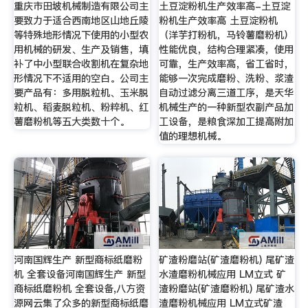
重庆市田坡机械制造有限公司主
土豆淀粉机生产效率高-土豆淀
要致力于适合西南地区山地丘陵
粉机生产效率高 土豆淀粉机
等特殊地形情况下使用的小型农
（洋芋打粉机，马铃薯磨粉机）
用机械的研发、生产及销售，填
性能优良，结构合理紧凑，使用
补了中小型联合收割机在复杂地
可靠，生产效率高，省工省时，
形情况下不适用的空白。公司主
能够一次完成磨粉、洗粉、浆渣
要产品有：多用脱粒机、玉米脱
自动过滤分离三道工序，是天华
粒机、稻麦脱粒机、粉粹机、红
机械生产的一种新型农副产品加
薯磨粉机等五大类数十个。
工设备，是粮食深加工提高附加
值的理想机械。
河南国辉生产 新型商标纸磨粉
矿渣粉磨站(矿渣磨粉机) 尾矿渣
机 全套设备河南国辉生产 新型
水渣磨粉机械应用 LM立式 矿
商标纸磨粉机 全套设备,八方资
渣粉磨站(矿渣磨粉机) 尾矿渣水
源网云集了众多的新型商标纸磨
渣磨粉机械应用 LM立式矿渣