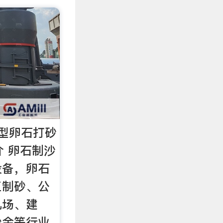
型卵石打砂
介 卵石制沙
设备，卵石
工制砂、公
机场、建
治金等行业