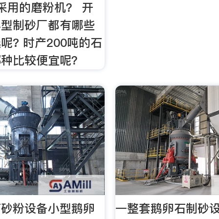
采用的磨粉机？ 开
小型制砂厂都有哪些
呢? 时产200吨的石
哪种比较便宜呢？
石砂粉设备小型鹅卵
一整套鹅卵石制砂