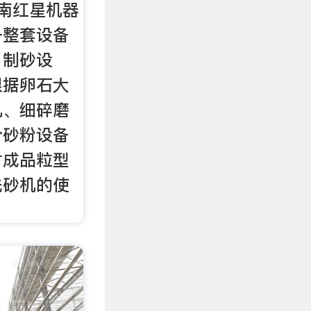
南红星机器
一整套设备
、制砂设
根据卵石大
机、细碎磨
合砂粉设备
对成品粒型
洗砂机的使
。