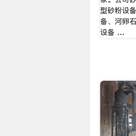
型砂粉设
备、河卵
设备 …