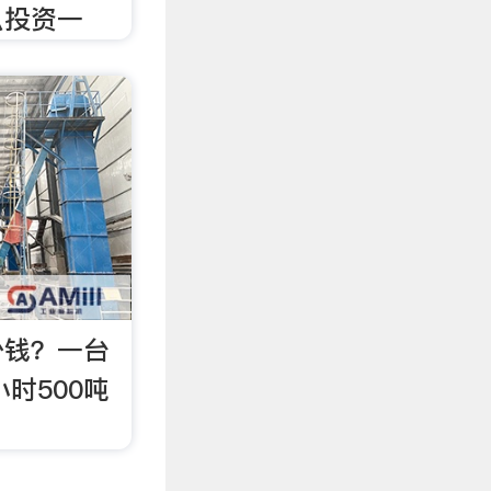
么投资一
少钱？一台
小时500吨