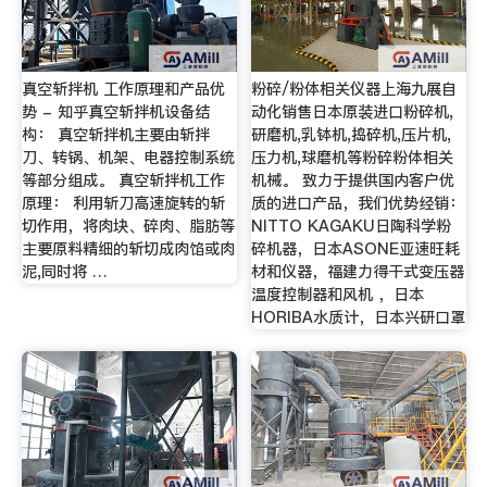
真空斩拌机 工作原理和产品优
粉碎/粉体相关仪器上海九展自
势 - 知乎真空斩拌机设备结
动化销售日本原装进口粉碎机,
构： 真空斩拌机主要由斩拌
研磨机,乳钵机,捣碎机,压片机,
刀、转锅、机架、电器控制系统
压力机,球磨机等粉碎粉体相关
等部分组成。 真空斩拌机工作
机械。 致力于提供国内客户优
原理： 利用斩刀高速旋转的斩
质的进口产品，我们优势经销：
切作用，将肉块、碎肉、脂肪等
NITTO KAGAKU日陶科学粉
主要原料精细的斩切成肉馅或肉
碎机器，日本ASONE亚速旺耗
泥,同时将 …
材和仪器，福建力得干式变压器
温度控制器和风机 ，日本
HORIBA水质计，日本兴研口罩