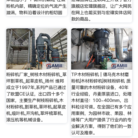
粉机内部，精确定位的气流产生
旗舰店宏璋旗舰店，让广大网民
漩涡，物料沿着设计的相切圆
在网上也能买到与宏璋实体店同
款的商品。
粉碎机厂家_树枝木材粉碎机_草
TP木材粉碎机 | 德马克木材磨
坪割草机_起草皮机_扬州 维邦
粉机|木材粉碎机|树枝粉碎机 质
成立于1997年,系列产品已通过
量可靠的木材粉碎设备，40年
了欧盟CE认证，出口四十多个
行业经验，丹麦原装进口，处理
国家，主要生产树枝粉碎机,木
木材直径：100-400mm，出
材粉碎机,割草机,草坪机,起草皮
料粒径可调。在全国已有多个应
机,吸叶机,开沟机,草坪梳草机,
用案例，为园林市政、果园、林
滚压机等机械设备。
场等广大用户提供了行业内的专
业解决方案，得到了他们的一致
认可及推崇。