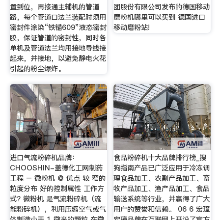
置到位，再接通主辅机的管道
团股份有限公司发布的德国移动
路，每个管道口法兰装配时须用
磨粉机哪里可以买到 德国进口
密封件涂染“铁锚609”液态密封
移动磨粉站!
胶，保证管道的密封性，同时各
单机及管道法兰均用接地导线接
起来，并接地，以避免静电火花
引起的粉尘爆炸。
进口气流粉碎机品牌：
食品粉碎机十大品牌排行榜_搜
CHOOSHIN-盖德化工网制药
狗指南产品已广泛应用于冷冻调
工程 – 微粉机 @ 优点 较 窄的
理食品加工、农副产品加工、畜
粒度分布 好的控制属性 工作方
牧产品加工、渔产品加工、食品
式? 微粉机 是气流粉碎机（流
输送系统等行业，并赢得了广大
能粉碎机），利用压缩空气或气
用户的赞誉和信赖。 06 6 宏璋
体制造小于 1 微米的颗粒 在微
宏璋品牌在互联网上开设了官方