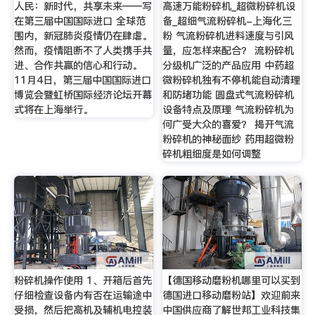
人民：新时代，共享未来——写
高速万能粉碎机_超微粉碎机设
在第三届中国国际进口 全球范
备_超细气流粉碎机-上海化三
围内，新冠肺炎疫情仍在肆虐。
粉 气流粉碎机进料速度与引风
然而，疫情阻断不了人类携手共
量，应怎样来配合？ 流粉碎机
进、合作共赢的信心和行动。
分级机广泛的产品应用 中药超
11月4日，第三届中国国际进口
微粉碎机独有不停机能自动清理
博览会暨虹桥国际经济论坛开幕
和防堵功能 圆盘式气流粉碎机
式将在上海举行。
设备特点及原理 气流粉碎机为
何广受大众的喜爱？ 揭开气流
粉碎机的神秘面纱 药用超微粉
碎机粗细度是如何调整
粉碎机操作使用 1、开箱后首先
【德国移动磨粉机哪里可以买到
仔细检查设备内有否在运输途中
德国进口移动磨粉站】欢迎前来
受损，然后把高机及辅机电控装
中国供应商了解世邦工业科技集