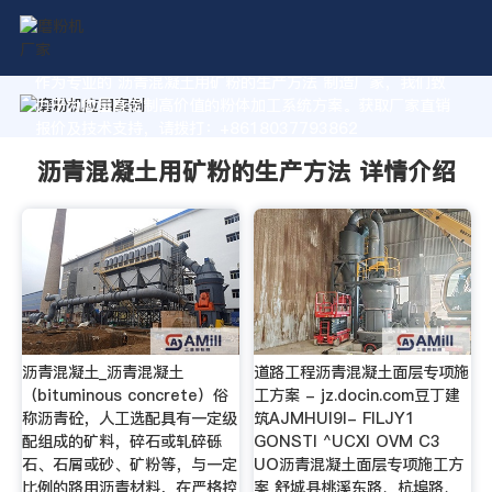
作为专业的 沥青混凝土用矿粉的生产方法 制造厂家，我们致
力于为您量身定制高价值的粉体加工系统方案。获取厂家直销
报价及技术支持，请拨打：+8618037793862
沥青混凝土用矿粉的生产方法 详情介绍
沥青混凝土_沥青混凝土
道路工程沥青混凝土面层专项施
（bituminous concrete）俗
工方案 - jz.docin.com豆丁建
称沥青砼，人工选配具有一定级
筑AJMHUI9I- FILJY1
配组成的矿料，碎石或轧碎砾
GONSTl ^UCXI OVM C3
石、石屑或砂、矿粉等，与一定
UO沥青混凝土面层专项施工方
比例的路用沥青材料，在严格控
案 舒城县桃溪东路、杭埠路、