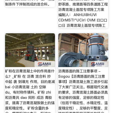
制条件下拌制而成的混合料。
舒茶路、南港路等四条道路工程
沥青混凝土面层专项施工方案
编制人： ANHUI8HUVI
CDrMSTl^UCiri OVM 曰口口
口日 沥青混凝土面层专项施工
矿粉在沥青混凝土中的作用是什
沥青路面的施工注意事项 -
么？_矿粉 在 沥青 混合料 抄
Sogou【沥青路面的施工注意
中起 袭 到填充 作用，目的是减
事项】沥青混凝土施工逐步引起
bai 小沥青混凝 土的 空隙
了大家广泛关注。根据现代交通
du，有时称作填料。矿粉 zhi
的要求，沥青混凝土路面必须具
和沥青共 dao 同形 成沥 青胶
有足够的强度、足够的稳定性
浆，提高了沥青混凝族做土的强
（包括干稳定性、水稳定性、温
度和稳定性。 矿粉含量的多
度稳定性）、足够的平整度、足