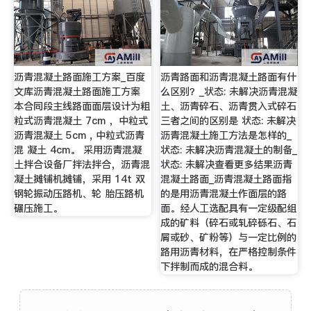
沥青混凝土路面施工方案_百度
沥青路面和沥青混凝土路面有什
文库沥青混凝土路面施工方案
么区别？_状态: 未解决沥青混凝
本合同段主线路面面层设计为粗
土、沥青碎石、沥青贯入式碎石
粒式沥青混凝土 7cm ，中粒式
三者之间的区别是 状态: 未解决
沥青混凝土 5cm , 中粒式沥青
沥青混凝土施工方法是怎样的_
混 凝土 4cm。 采用沥青混凝
状态: 未解决沥青混凝土的制备_
土拌合设备厂拌法拌合，沥青混
状态: 未解决查看更多结果沥青
凝土摊铺机摊铺，采用 14t 双
混凝土路面_沥青混凝土路面指
钢轮振动压路机、轮 胎压路机
的是用沥青混凝土作面层的路
碾压施工。
面。经人工选配具有一定级配组
成的矿料（碎石或轧碎砾石、石
屑或砂、矿粉等）与一定比例的
路用沥青材料，在严格控制条件
下拌制而成的混合料。