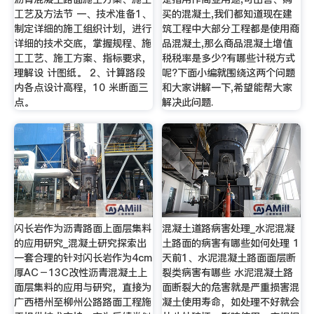
工艺及方法节 一、技术准备1、
买的混凝土,我们都知道现在建
制定详细的施工组织计划，进行
筑工程中大部分工程都是使用商
详细的技术交底，掌握规程、施
品混凝土,那么商品混凝土增值
工工艺、施工方案、指标要求，
税税率是多少?有哪些计税方式
理解设 计图纸。 2、计算路段
呢?下面小编就围绕这两个问题
内各点设计高程，10 米断面三
和大家讲解一下,希望能帮大家
点。
解决此问题.
闪长岩作为沥青路面上面层集料
混凝土道路病害处理_水泥混凝
的应用研究_混凝土研究探索出
土路面的病害有哪些如何处理 1
一套合理的针对闪长岩作为4cm
天前1、水泥混凝土路面面层断
厚AC－13C改性沥青混凝土上
裂类病害有哪些 水泥混凝土路
面层集料的应用与研究，直接为
面断裂大的危害就是严重损害混
广西梧州至柳州公路路面工程施
凝土使用寿命，如处理不好就会