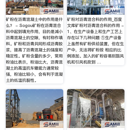
矿粉在沥青混凝土中的作用是什
矿粉对沥青混合料的作用_百度
么？ - Sogou矿粉在沥青混合
文库矿粉对沥青混合料的作用 -
料中起到填充作用，目的是减小
1、在生产设备上和生产工艺上
沥青混凝土的空隙，有时称作填
存在以下几种问题 ①生产设备
料。矿粉和沥青共同形成沥青胶
上虽然有矿粉供给装置，但在生
浆，提高了沥青混凝土的强度和
产中，无法将矿粉按 相应的比
稳定性。矿粉含量的多少，常用
例添加。加入的矿粉容易别鼓风
粉油比表示，粉油比大，沥青混
机和引风机吹到 …
凝土的高温抗车辙能力通常较
强，粉油比较小，会有利于混凝
土的低温抗裂性。