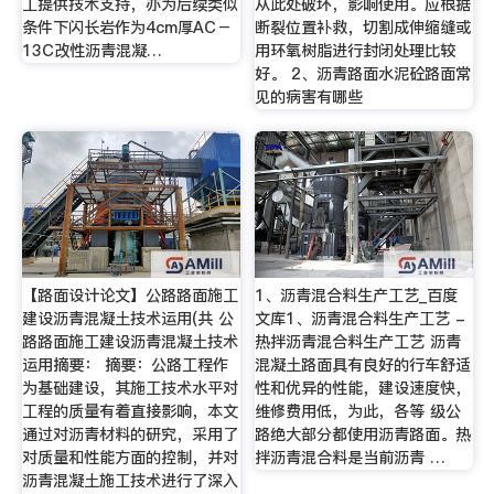
工提供技术支持，亦为后续类似
从此处破坏，影响使用。应根据
条件下闪长岩作为4cm厚AC－
断裂位置补救，切割成伸缩缝或
13C改性沥青混凝…
用环氧树脂进行封闭处理比较
好。 2、沥青路面水泥砼路面常
见的病害有哪些
【路面设计论文】公路路面施工
1、沥青混合料生产工艺_百度
建设沥青混凝土技术运用(共 公
文库1、沥青混合料生产工艺 -
路路面施工建设沥青混凝土技术
热拌沥青混合料生产工艺 沥青
运用摘要： 摘要：公路工程作
混凝土路面具有良好的行车舒适
为基础建设，其施工技术水平对
性和优异的性能，建设速度快，
工程的质量有着直接影响，本文
维修费用低，为此，各等 级公
通过对沥青材料的研究，采用了
路绝大部分都使用沥青路面。热
对质量和性能方面的控制，并对
拌沥青混合料是当前沥青 …
沥青混凝土施工技术进行了深入