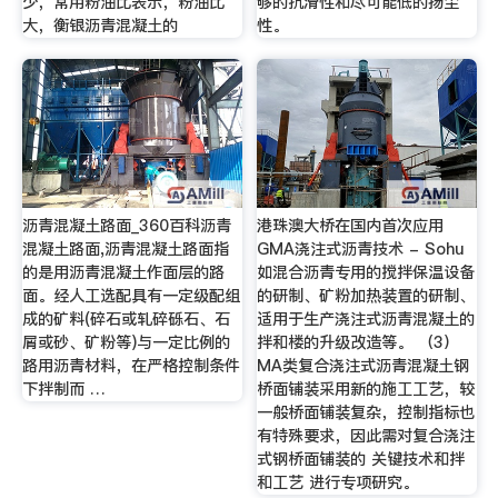
少，常用粉油比表示，粉油比
够的抗滑性和尽可能低的扬尘
大，衡银沥青混凝土的
性。
沥青混凝土路面_360百科沥青
港珠澳大桥在国内首次应用
混凝土路面,沥青混凝土路面指
GMA浇注式沥青技术 - Sohu
的是用沥青混凝土作面层的路
如混合沥青专用的搅拌保温设备
面。经人工选配具有一定级配组
的研制、矿粉加热装置的研制、
成的矿料(碎石或轧碎砾石、石
适用于生产浇注式沥青混凝土的
屑或砂、矿粉等)与一定比例的
拌和楼的升级改造等。 （3）
路用沥青材料，在严格控制条件
MA类复合浇注式沥青混凝土钢
下拌制而 …
桥面铺装采用新的施工工艺，较
一般桥面铺装复杂，控制指标也
有特殊要求，因此需对复合浇注
式钢桥面铺装的 关键技术和拌
和工艺 进行专项研究。