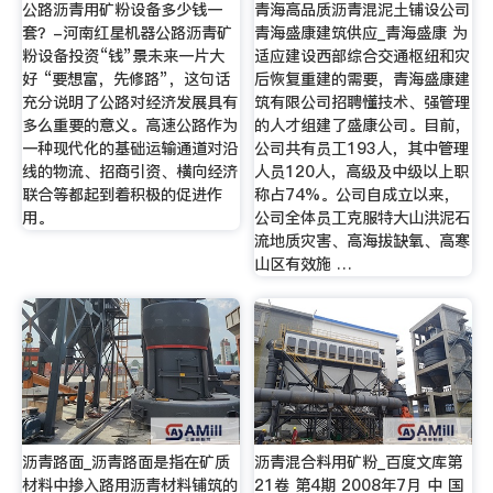
公路沥青用矿粉设备多少钱一
青海高品质沥青混泥土铺设公司
套？-河南红星机器公路沥青矿
青海盛康建筑供应_青海盛康 为
粉设备投资“钱”景未来一片大
适应建设西部综合交通枢纽和灾
好 “要想富，先修路”，这句话
后恢复重建的需要，青海盛康建
充分说明了公路对经济发展具有
筑有限公司招聘懂技术、强管理
多么重要的意义。高速公路作为
的人才组建了盛康公司。目前，
一种现代化的基础运输通道对沿
公司共有员工193人，其中管理
线的物流、招商引资、横向经济
人员120人，高级及中级以上职
联合等都起到着积极的促进作
称占74%。公司自成立以来，
用。
公司全体员工克服特大山洪泥石
流地质灾害、高海拔缺氧、高寒
山区有效施 …
沥青路面_沥青路面是指在矿质
沥青混合料用矿粉_百度文库第
材料中掺入路用沥青材料铺筑的
21卷 第4期 2008年7月 中 国