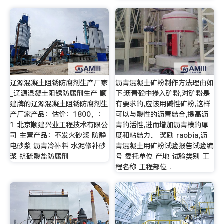
辽源混凝土阻锈防腐剂生产厂家
沥青混凝土矿粉制作方法理由如
_辽源混凝土阻锈防腐剂生产 顺
下:沥青砼中掺入矿粉,对矿粉是
建牌的辽源混凝土阻锈防腐剂生
有要求的,应该用碱性矿粉,这样
产厂家产品：估价：1800，：
可以与酸性的沥青结合,提高沥
1 北京顺建兴业工程技术有限公
青的活性,进而增加沥青模的厚
司 主营产品：不发火砂浆 防静
度和粘结力。 奖励 raobia,沥
电砂浆 沥青冷补料 水泥修补砂
青混凝土用矿粉试验报告试验编
浆 抗硫酸盐防腐剂
号 委托单位 产地 试验类别 工
程名称 工程部位 .