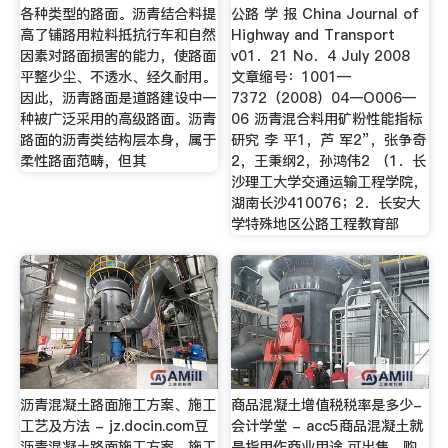
各种类型的路面。沥青结合料提
公路 学 报 China Journal of
高了铺路用粒料抵抗行车和自然
Highway and Transport
因素对路面损害的能力，使路面
v01．21 No．4 July 2008
平整少尘、不透水、经久耐用。
文章缩号：1001—
因此，沥青路面是道路建设中一
7372（2008）04一O006—
种被广泛采用的高级路面。沥青
06 沥青混合料用矿粉性能指标
路面的沥青类结构层本身，属于
研究 李 平1，芦 军2”，张争奇
柔性路面范畴，但其
2，王秉纲2，孙鸿伟2 （1．长
沙理工大学交通运输工程学院，
湖南长沙410076；2．长安大
学特殊地区公路工程教育部
沥青混凝土路面施工方案、施工
商品混凝土增值税税率是多少-
工艺及方法 - jz.docin.com豆
会计学堂 - acc5商品混凝土就
沥青混凝土路面施工方案、施工
是指用作商业用途,可出售、购