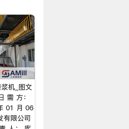
浆机_图文
日 需 方：
 01 月 06
发有限公司
 责 人： 库