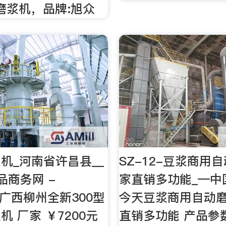
:磨浆机，品牌:旭众
机_河南省许昌县__
SZ-12-豆浆商用
品商务网 -
家直销多功能_—中
.cn广西柳州全新300型
今天豆浆商用自动磨
 厂家 ￥7200元
直销多功能 产品参数：