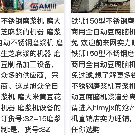
不锈钢磨浆机 磨大
铁狮150型不锈钢
芝麻浆的机器 磨浆
商用全自动豆腐脑
自动不锈钢磨浆机 磨
免 欢迎前来网实力
生芝麻浆的机器 磨
铁狮150型不锈钢
，豆制品加工设备，
商用全自动豆腐脑
了众多的供应商，采
免过滤,想了解更多铁
造商。这是旭众全自
不锈钢磨浆机豆浆
浆机 磨大米黄豆花
动豆腐脑机浆渣分
机器 磨浆机设备的
请进入hlmyjx的
订货号:SZ-15磨浆
机直销店实力旺铺
制:是，货号:SZ-
任你选购