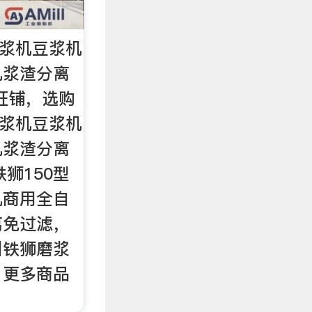
磨浆机豆浆机
机浆渣分离
旺铺，选购
磨浆机豆浆机
机浆渣分离
狮150型
机商用全自
离免过滤，
沧州铁狮磨浆
，更多商品