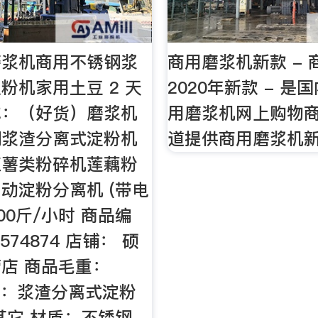
磨浆机商用不锈钢浆
商用磨浆机新款 -
粉机家用土豆 2 天
2020年新款 - 是
称：（好货）磨浆机
用磨浆机网上购物
钢浆渣分离式淀粉机
道提供商用磨浆机
红薯类粉碎机莲藕粉
动淀粉分离机 (带电
500斤/小时 商品编
574874 店铺： 硕
店 商品毛重：
货号：浆渣分离式淀粉
其它 材质：不锈钢