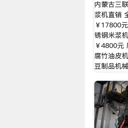
内蒙古三联
浆机直销 
￥1780
锈钢米浆
￥4800元
腐竹油皮机
豆制品机