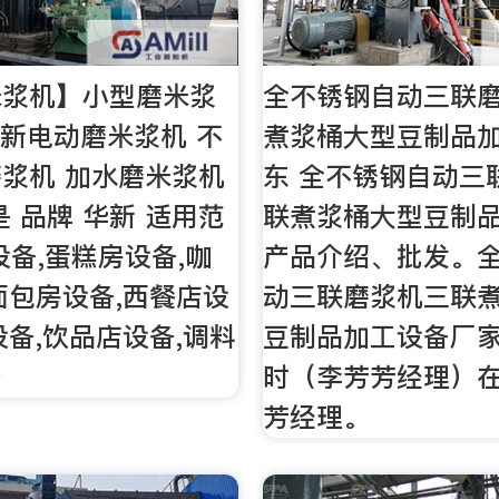
米浆机】小型磨米浆
全不锈钢自动三联磨
华新电动磨米浆机 不
煮浆桶大型豆制品加
浆机 加水磨米浆机
东 全不锈钢自动三
是 品牌 华新 适用范
联煮浆桶大型豆制
设备,蛋糕房设备,咖
产品介绍、批发。
面包房设备,西餐店设
动三联磨浆机三联
设备,饮品店设备,调料
豆制品加工设备厂家
备
时（李芳芳经理）
芳经理。