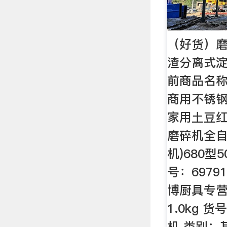
（好货）
渣分离式淀
前商品名
商用不锈
家用土豆
磨碎机全自
机)680型
号：69791
博厨具专营
1.0kg 
机 类别：