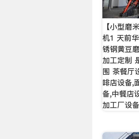
【小型磨
机1 天前
锈钢黄豆磨
加工定制 
围 茶餐厅
啡店设备,
备,中餐店
加工厂设