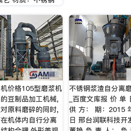
机价格105型磨浆机
不锈钢浆渣自分离磨
的豆制品加工机械,
_百度文库报 价 单 
对原料磨碎的同时,
供 方： 期：2015 年
可在机体内自行分离
日 邢台润联科技开
结构合理,外形美观,
董艳 负 责 人： 负