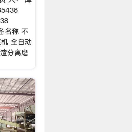
65436
438
设备名称 不
机 全自动
浆渣分离磨