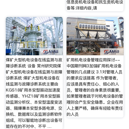
信息类机电设备和民生类机电设
备等.详细内容,请
煤矿大型机电设备在线监测与故
矿用机电设备管理应用探讨--
障诊断系统 设备 常州研究院煤
中国期刊网3加强矿用机电设备
矿大型机电设备在线监测与故障
管理的几点建议 3.1对管理人员
诊断系统 煤矿大型机电设备在
的要求应该提高 作为管理者，
线监测与故障诊断系统主要由
应该是具有责任心、细心的人
KGS18矿用本安型振动加速度
员，管理者的自身素质很重要，
传感器、YHZ18矿用本安型振
如果管理者疏于对机电设备的管
动监测分析仪、本安型温度变送
理则会产生安全隐患。企业在用
器、隔爆兼本安型多路电源、交
人上要严格，确保有经验有责任
换机、数据库以及监测诊断软件
的人员
组成，可以智能地诊断出设备可
能存在的不对中、不平 …