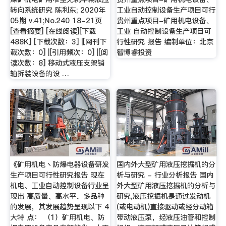
转向系统研究 陈利东; 2020年
工业自动控制设备生产项目可行
05期 v.41;No.240 18-21页
贵州重点项目-矿用机电设备、
[查看摘要] [在线阅读][下载
工业 自动控制设备生产项目可
488K] [下载次数：3] |[网刊下
行性研究 报告 编制单位：北京
载次数：0] |[引用频次：0] |[阅
智博睿投资
读次数：8] 移动式液压支架销
轴拆装设备的设 …
《矿用机电丶防爆电器设备研发
国内外大型矿用液压挖掘机的分
生产项目可行性研究报告 现在
析与研究 - 行业分析报告 国内
机电、工业自动控制设备行业呈
外大型矿用液压挖掘机的分析与
现出 高质量、高水平。多品种
研究,液压挖掘机是通过发动机
的发展，其发展趋势呈现以下 4
(或电动机)直接驱动或经分动箱
大特 点： （1）矿用机电、防
带动液压泵，经液压油管和控制