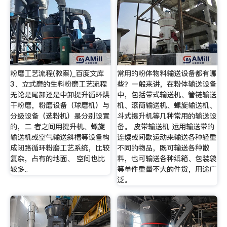
粉磨工艺流程(教案)_百度文库
常用的粉体物料输送设备都有哪
3、立式磨的生料粉磨工艺流程
些？一般来讲，在粉体输送设备
无论是尾卸还是中卸提升循环烘
中，包括带式输送机、管链输送
干粉磨，粉磨设备（球磨机）与
机、滚筒输送机、螺旋输送机、
分级设备（选粉机）是分别设置
斗式提升机等几种常用的输送设
的，二 者之间用提升机、螺旋
备。 皮带输送机 运用输送带的
输送机或空气输送斜槽等设备构
连续或间歇运动来输送各种轻重
成闭路循环粉磨工艺系统，比较
不同的物品，既可输送各种散
复杂，占有的地面、 空间也比
料，也可输送各种纸箱、包装袋
较多。
等单件重量不大的件货，用途广
泛。