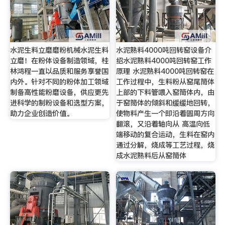
水泥生料立磨磨粉机械水泥生料
水泥熟料4000吨回转窑设备介
立磨！在粉体设备制造领域，桂
绍水泥熟料4000吨回转窑工作
林鸿程一直以品质和服务享誉国
原理 水泥熟料4000吨回转窑在
内外。针对不同的粉体加工领域
工作过程中，生料粉从窑尾筒体
制备高性能粉磨设备，供应更先
上部的下料管喂入窑筒体内，由
进科学的制粉设备和选型方案，
于窑筒体的倾斜和缓缓地回转，
助力企业创造价值。
使物料产生一个即沿着圆周方向
翻滚，又沿着轴向从 高温向低
端移动的复合运动，生料在窑内
通过分解，烧成等工艺过程，烧
成水泥熟料后从窑筒体