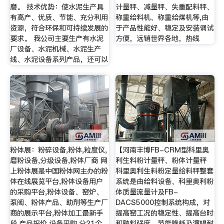
磨。 技术优势：使水泥生产具
计量秤、减量秤、失重配料秤、
有高产、优质、节能、充分利用
称重给料机、称重给煤机等,由
资源，符合环保和可持续发展的
于产品性能好、稳定及安装调试
要求。 我公司主要生产有水泥
方便，远销世界各地，热线
厂设备、水泥机械、水泥生产
线、水泥设备系列产品，还可以
粉体展：粉碎设备,粉体,粒度仪,
【河南丰博FB-CRM型科里奥
磨粉设备,分级设备,粉体厂商 网
利生料粉计量秤、粉体计量秤
上粉体展是中国粉体网主办的粉
科里奥利生料粉定量给料秤整套
体在线展览平台,粉体设备用户
系统是由给料设备、科里奥利粉
的采购平台,粉体设备、窑炉、
体质量流量计及FB-
泵阀、粉体产品、助剂等生产厂
DACS5000控制系统构成，对
商的展示平台,粉体加工最新手
提高窑工况的稳定性、提高台时
段,产品报价,设备采购,分21个
和熟料强度、节能降耗及演唱耐