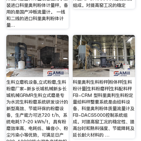
装进口科里奥利粉体计量秤，备
组成。对提高窑工况的稳定
用的是国产冲板流量计。 一线
和二线的进口科里奥利粉体计
量…
生料立磨机设备,立式粉磨,生料
科里奥利生料粉秤|粉体秤|生料
粉磨厂家-新乡长城机械新乡长
粉计量|生料粉磨秤|生料配料秤
城机械GRMR生料立式磨是专
FB-CRM 型科里奥利生料粉定
为水泥生料粉磨系统研发设计的
量给料秤整套系统是由给料设
新型高效、节能环保的粉磨设
备、科里奥利粉体质量流量计及
备，生产能力可达720 t/h，系
FB-DACS5000控制系统组
统电耗17~20 kWh/t，具有粉
成。对提高窑工况的稳定性、提
磨效率高、电耗低、噪音小、粉
高台时和熟料强度、节能降耗及
尘污染小等优势，可满足日产
延长耐火材料的 …