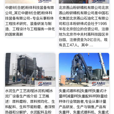
中建材(合肥)粉体科技装备有限
北京燕山粉研精机有限公司北京
公司_其它中建材(合肥)粉体科
燕山粉研精机有限公司是中国石
技装备有限公司-专业从事粉体
化集团北京燕山石油化工有限公
工程技术研究、装备研发与制
司和日本粉研株式会社于1995
造、工程设计与工程服务一体化
年在北京创立的合资公司，注册
的国家高新
地为北京市中关村高科技园区丰
台园，注册资金为2亿日元，现
有员工47人，其中 …
水泥生产工艺流程|水泥机械|水
失重式喂料机|失重秤|失重式计
泥厂设备生产线介绍 工艺概
量秤|减量秤|失重配料秤|称量给
述：原料磨粉、原料预均化、生
秤体行业领跑者,专业从事计量
料配料、生料节能粉磨、悬浮预
产品研发、生产与销售,产品有
热器和分解炉、水泥配料及粉
失重秤、失重式喂料机、失重式