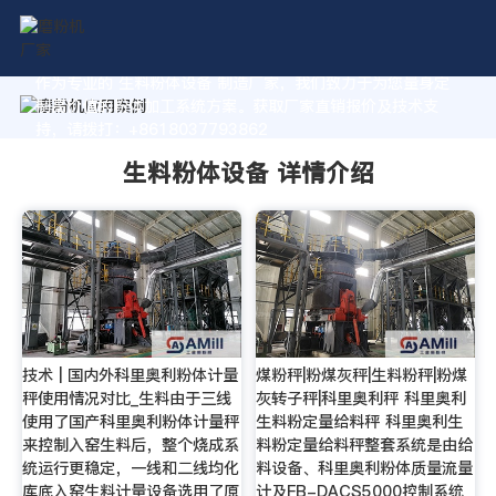
作为专业的 生料粉体设备 制造厂家，我们致力于为您量身定
制高价值的粉体加工系统方案。获取厂家直销报价及技术支
持，请拨打：+8618037793862
生料粉体设备 详情介绍
技术 | 国内外科里奥利粉体计量
煤粉秤|粉煤灰秤|生料粉秤|粉煤
秤使用情况对比_生料由于三线
灰转子秤|科里奥利秤 科里奥利
使用了国产科里奥利粉体计量秤
生料粉定量给料秤 科里奥利生
来控制入窑生料后，整个烧成系
料粉定量给料秤整套系统是由给
统运行更稳定，一线和二线均化
料设备、科里奥利粉体质量流量
库底入窑生料计量设备选用了原
计及FB-DACS5000控制系统