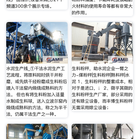
频道300余个展示专场。
火材料的使用寿命等都有非常大
的作用。
水泥生产线_①干法水泥生产工
生料粉秤，助水泥企业一臂之
艺流程。将原料同时烘干并粉
力-煤粉秤|生料粉秤|熟料秤|水
磨，或先烘干经粉磨成生料粉后
泥 1、生料粉秤的整套成本，相
喂入干法窑内煅烧成熟料的方
对于是进口，； 2、微乎其微的
法。 但也有将生料粉加入适量
生料粉秤生产厂家，部分采用的
水制成生料球，送入立波尔窑内
还有除尘设备，而丰博生料粉秤
煅烧成熟料的方法，称之为半干
无需采用除尘设备；
法，仍属干法生产之一种。