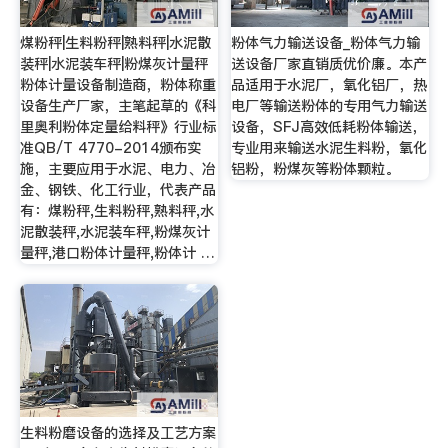
煤粉秤|生料粉秤|熟料秤|水泥散
粉体气力输送设备_粉体气力输
装秤|水泥装车秤|粉煤灰计量秤
送设备厂家直销质优价廉。本产
粉体计量设备制造商，粉体称重
品适用于水泥厂，氧化铝厂，热
设备生产厂家，主笔起草的《科
电厂等输送粉体的专用气力输送
里奥利粉体定量给料秤》行业标
设备，SFJ高效低耗粉体输送，
准QB/T 4770-2014颁布实
专业用来输送水泥生料粉，氧化
施，主要应用于水泥、电力、冶
铝粉，粉煤灰等粉体颗粒。
金、钢铁、化工行业，代表产品
有：煤粉秤,生料粉秤,熟料秤,水
泥散装秤,水泥装车秤,粉煤灰计
量秤,港口粉体计量秤,粉体计 …
生料粉磨设备的选择及工艺方案