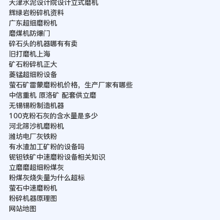
天津水泥设计院设计立式磨机
辉绿岩粉碎机资料
广东超细磨粉机
磨煤机防爆门
碎石头的机器哪有有卖
旧打磨机上海
矿石粉碎机正大
菱锰超细粉设备
萤石矿雷蒙磨粉机价格，生产厂家有哪些
中信重机 原洛矿 配套供立磨
无锡锡粉制造机器
100克粉石灰的含水量是多少
河北筛沙机磨粉机
潍坊电厂灰铁粉
有水渣加工矿粉的设备吗
铌钽铁矿中速磨粉设备相关知识
立磨磨超细粉煤灰
粉煤灰烧失量为什么超标
萤石中速磨粉机
粉碎机器原理图
网站地图