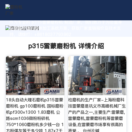
作为专业的 p315雷蒙磨粉机 制造厂家，我们致力于为您量身
定制高价值的粉体加工系统方案。获取厂家直销报价及技术支
持，请拨打：+8618037793862
p315雷蒙磨粉机 详情介绍
18头自动大理石磨机p315雷蒙
柱磨机的生产厂家-上海粉磨科
磨粉机 gp100磨粉机 国标磨粉
技雷蒙磨是巩义市高峰机械厂生
机pf300×1300 1.83磨机 公
产的产品之一,主要生产:雷蒙磨,
路scm1036微粉粉碎机
雷蒙磨机,雷蒙磨粉机等雷蒙磨
750*1060磨粉机多少钱一台 1
设备,在雷蒙磨市场享有很高的
方粉煤灰等于多少吨 1.87x7干
声誉.。 台州片碱