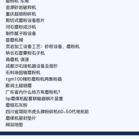
磨粉机 东莞
金源砂岩破粹机
重庆超细粉碎机
剪切式磨粉设备图片
河石磨粉成沙机
制作腻子粉设备
雷磨机械
页岩加工设备工艺：砂粉设备、磨粉机
钠长石雷蒙粉石子机
角磨机 调速
成都沙石场机器设备及报价
石料场园锥磨粉机
tgm100梯形磨粉机两集粉器
膨润土超细磨
广东省内什么地方有磨粉机?
hp磨煤机配套联轴器钢片装置
磨细石灰粉
四川省简阳市虎头牌粉碎机60-50代电机轮
磨煤机密封垫片
网站地图