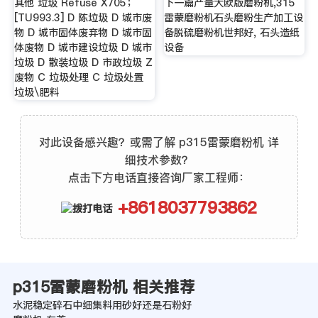
其他 垃圾 Refuse X705；
下一篇产量大欧版磨粉机,315
[TU993.3] D 陈垃圾 D 城市废
雷蒙磨粉机石头磨粉生产加工设
物 D 城市固体废弃物 D 城市固
备脱硫磨粉机世邦好, 石头造纸
体废物 D 城市建设垃圾 D 城市
设备
垃圾 D 散装垃圾 D 市政垃圾 Z
废物 C 垃圾处理 C 垃圾处置
垃圾\肥料
对此设备感兴趣？或需了解 p315雷蒙磨粉机 详
细技术参数？
点击下方电话直接咨询厂家工程师：
+8618037793862
p315雷蒙磨粉机 相关推荐
水泥稳定碎石中细集料用砂好还是石粉好