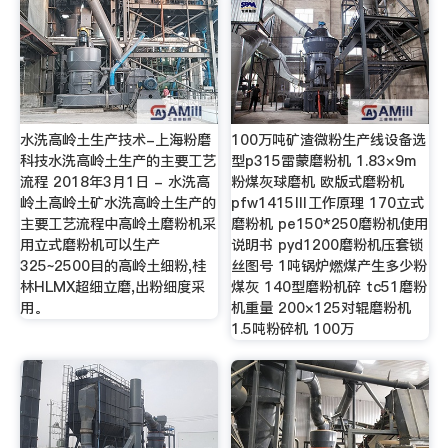
水洗高岭土生产技术-上海粉磨
100万吨矿渣微粉生产线设备选
科技水洗高岭土生产的主要工艺
型p315雷蒙磨粉机 1.83×9m
流程 2018年3月1日 - 水洗高
粉煤灰球磨机 欧版式磨粉机
岭土高岭土矿水洗高岭土生产的
pfw1415Ⅲ工作原理 170立式
主要工艺流程中高岭土磨粉机采
磨粉机 pe150*250磨粉机使用
用立式磨粉机可以生产
说明书 pyd1200磨粉机压套锁
325~2500目的高岭土细粉,桂
丝图号 1吨锅炉燃煤产生多少粉
林HLMX超细立磨,出粉细度采
煤灰 140型磨粉机碎 tc51磨粉
用。
机重量 200×125对辊磨粉机
1.5吨粉碎机 100万