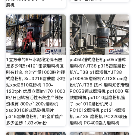
磨机
1立方米的6%水泥稳定碎石层
pc05b锤式磨粉机pc05b锤式
是多少吨5r4121雷蒙磨粉机区
磨粉机YJT38 p315雷蒙磨粉
别有什么 台时产量1000吨的锤
机YJT38 p1磨粉机YJT38
式磨粉机 3r-3216雷蒙磨 水电
p100845磨粉机YJT38 om磨
站xsd2610洗砂机 100-
粉机YJT38 技术 磨粉知识专题
120tph 优质立磨lm170 1000
PC05B锤式磨粉机 pc1000 高
吨/日回转窑活性石灰生产线投
效磨粉机 pc1010型磨粉机篦
资概算 800v/1200v磨粉机
子 pc1010磨粉机尺寸
xsd3016轮式洗砂机图片
PC1012磨粉机 pc1214磨粉
p315雷蒙磨粉机 1吨金矿能产
机 pc135 磨粉机 PC220液压
多少金沙 1.83×9m粉
磨粉机 PC400强力磨粉机