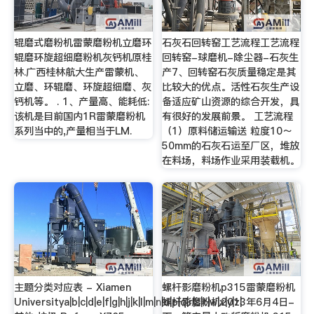
辊磨式磨粉机雷蒙磨粉机立磨环
石灰石回转窑工艺流程工艺流程
辊磨环旋超细磨粉机灰钙机原桂
回转窑-球磨机-除尘器-石灰生
林.广西桂林航大生产雷蒙机、
产7、回转窑石灰质量稳定是其
立磨、环辊磨、环旋超细磨、灰
比较大的优点。活性石灰生产设
钙机等。 . 1、产量高、能耗低:
备适应矿山资源的综合开发，具
该机是目前国内1R雷蒙磨粉机
有很好的发展前景。 工艺流程
系列当中的,产量相当于LM.
（1）原料储运输送 粒度10～
50mm的石灰石运至厂区，堆放
在料场，料场作业采用装载机。
主题分类对应表 - Xiamen
螺杆影磨粉机p315雷蒙磨粉机
Universitya|b|c|d|e|f|g|h|j|k|l|m|n|o|p|q|r|s|t|w|x|y|z|
螺杆影磨粉机2013年6月4日-