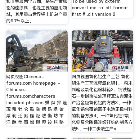
和非金属两个方面，是生产金属
To be used by cxterm,
铝的佳原料，也是主要的应用领
convert me to .cit format
域，其用量占世界铝土矿总产量
first # .cit version 2
的90%以上。
网页视图Chinese-
网页视图氧化铝生产工艺 氧化
forums.com homepage -
铝生产工艺流程氧化铝1、 粉末
Chinese-
料箱及氧化铝粉料箱2、钙铁榴
forums.comcharacters
石一步碱热法处理拜耳法赤泥生
included phrases 蝶 炽 拌 潼
产冶金级氧化铝的方法3、一种
琢 稚 牡 仑 酰 涕 榜 昂 娲 饴
氧化铝包覆钠离子电池正极材料
咸 刹 迁 戮 礁 烃 敞 惭 坊 竿
的制备方法4、一种氧化铝?氧
滔 踪 垫 甯 憎 聊 爬 饺 贿 赂
化锆复合陶瓷连续纤维的制备方
法5、一种二步法生产γ…