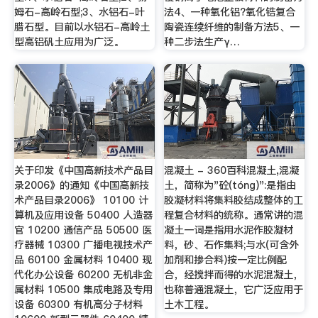
姆石-高岭石型;3、水铝石-叶
法4、一种氧化铝?氧化锆复合
腊石型。目前以水铝石-高岭土
陶瓷连续纤维的制备方法5、一
型高铝矾土应用为广泛。
种二步法生产γ…
关于印发《中国高新技术产品目
混凝土 - 360百科混凝土,混凝
录2006》的通知《中国高新技
土，简称为"砼(tóng)":是指由
术产品目录2006》 10100 计
胶凝材料将集料胶结成整体的工
算机及应用设备 50400 人造器
程复合材料的统称。通常讲的混
官 10200 通信产品 50500 医
凝土一词是指用水泥作胶凝材
疗器械 10300 广播电视技术产
料，砂、石作集料;与水(可含外
品 60100 金属材料 10400 现
加剂和掺合料)按一定比例配
代化办公设备 60200 无机非金
合，经搅拌而得的水泥混凝土，
属材料 10500 集成电路及专用
也称普通混凝土，它广泛应用于
设备 60300 有机高分子材料
土木工程。