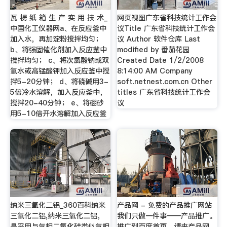
瓦 楞 纸 箱 生 产 实 用 技 术_
网页视图广东省科技统计工作会
中国化工仪器网a、在反应釜中
议Title 广东省科技统计工作会
加入水，再加淀粉搅拌均匀；
议 Author 软件仓库 Last
b、将强固催化剂加入反应釜中
modified by 番茄花园
搅拌均匀； c、将次氯酸钠或双
Created Date 1/2/2008
氧水或高锰酸钾加入反应釜中搅
8:14:00 AM Company
拌5-20分钟； d、将硗碱用3-
soft.netnest.com.cn Other
5倍冷水溶解，加入反应釜中，
titles 广东省科技统计工作会
搅拌20-40分钟； e、将硼砂
议
用5-10倍开水溶解加入反应釜
纳米三氧化二铝_360百科纳米
产品网 - 免费的产品推广网站
三氧化二铝,纳米三氧化二铝，
我们只做一件事——产品推广。
是采用与气相二氧化硅类似气相
推广到百度首页，请来产品网。