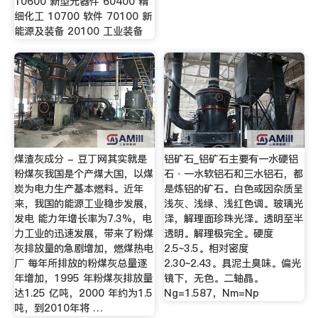
10600 新型元器件 60400 精
细化工 10700 软件 70100 新
能源及装备 20100 工业装备
煤渣灰成分 - 豆丁网其实就是
铝矿石_铝矿石主要有一水硬铝
粉煤灰我国是个产煤大国，以煤
石﹑一水软铝石和三水铝石，都
炭为电力生产基本燃料。近年
是炼铝的矿石。白色或因杂质呈
来，我国的能源工业稳步发展，
浅灰、浅绿、浅红色调。玻璃光
发电 能力年增长率为7.3%，电
泽，解理面珍珠光泽。透明至半
力工业的迅速发展，带来了粉煤
透明。解理极完全。硬度
灰排放量的急剧增加，燃煤热电
2.5~3.5。相对密度
厂 每年所排放的粉煤灰总量逐
2.30~2.43。具泥土臭味。偏光
年增加，1995 年粉煤灰排放量
镜下，无色。二轴晶。
达1.25 亿吨，2000 年约为1.5
Ng=1.587，Nm=Np
吨，到2010年将 …