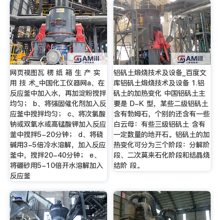
网页视图瓦 楞 纸 箱 生 产 实
铝矾土煅烧技术及设备_百度文
用 技 术_中国化工仪器网a、在
库铝矾土煅烧技术及设备 1.铝
反应釜中加入水，再加淀粉搅拌
矾土的加热变化 中国铝矾土主
均匀； b、将强固催化剂加入反
要是 D-K 型，某些二级铝矾土
应釜中搅拌均匀； c、将次氯酸
含有勃姆石，个别的还含有一些
钠或双氧水或高锰酸钾加入反应
白云母：有些三级铝矾土 含有
釜中搅拌5-20分钟； d、将硗
一定数量的地开石。铝矾土的加
碱用3-5倍冷水溶解，加入反应
热变化可分为三个阶段：分解阶
釜中，搅拌20-40分钟； e、
段、二次莫来石化阶段和结晶烧
将硼砂用5-10倍开水溶解加入
结阶 段。
反应釜