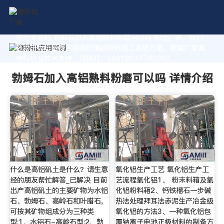
作为专业的 勃姆石加入高铝熟料粉磨可以吗 制造厂家，我们
致力于为您量身定制高价值的粉体加工系统方案。获取厂家直
销报价及技术支持，请拨打：+8618037793862
勃姆石加入高铝熟料粉磨可以吗 详情介绍
什么是高铝矾土是什么？请生意
氧化铝生产工艺 氧化铝生产工
经的朋友帮忙解答_已解决 目前
艺流程氧化铝1、 粉末料箱及氧
出产高铝矾土的主要矿物为水铝
化铝粉料箱2、钙铁榴石一步碱
石、勃姆石、高岭石和叶腊石,
热法处理拜耳法赤泥生产冶金级
可按其矿物组成分为三种类
氧化铝的方法3、一种氧化铝包
型:1、水铝石-高岭石型;2、勃
覆钠离子电池正极材料的制备方