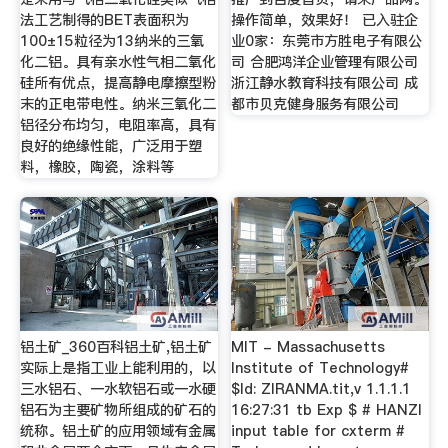
法工艺制得的BET表面积为
操作简单，效果好！ 已入驻企
100±15粒径为13纳米的三氧
业0家：东莞市方胜电子有限公
化二铝。具有亲水性气相二氧化
司 合肥鸿洋企业管理有限公司
硅所有优点，提高静电摩擦型粉
浙江静水教育科技有限公司 成
末的正电带电性。纳米三氧化二
都市贝克健身服务有限公司
铝径分布均匀，电阻率高，具有
良好的绝缘性能，广泛用于塑
料，橡胶，陶瓷，涂料等
铝土矿_360百科铝土矿,铝土矿
MIT - Massachusetts
实际上是指工业上能利用的，以
Institute of Technology#
三水铝石、一水软铝石或一水硬
$Id: ZIRANMA.tit,v 1.1.1.1
铝石为主要矿物所组成的矿石的
16:27:31 tb Exp $ # HANZI
统称。铝土矿的应用领域有金属
input table for cxterm #