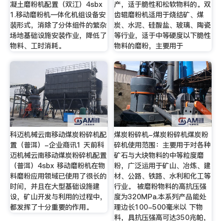
凝土磨粉机配置（双江）4sbx
产，适于脆性和松软物料的。双
1.移动磨粉机一体化机组设备安
齿辊磨粉机适用于烧结矿、煤
装形式，消除了分体组件的繁杂
炭、水泥、硅酸盐、玻璃、陶瓷
场地基础设施安装作业，降低了
等行业，适于中等硬度以下脆性
物料、工时消耗。
物料的磨粉，主要用于
科迈机械云南移动煤炭粉碎机配
煤炭粉碎机-煤炭粉碎机煤炭粉
置（普洱）-企业商讯1 天前科
碎机使用范围：主要用于对各种
迈机械云南移动煤炭粉碎机配置
矿石与大块物料的中等粒度磨
（普洱）4sbx 移动磨粉机在物
粉，广泛运用于矿山、冶炼、建
料磨粉应用领域已使用了很长的
材、公路、铁路、水利和化工等
时间，并且在大型基础设施建
行业。 被磨粉物料的高抗压强
设，矿山开发与利用的过程中，
度为320MPa.本系列产品能处
都发挥了十分重要的作用。
理边长100-500毫米以 下物
料，具抗压强高可达350兆帕，