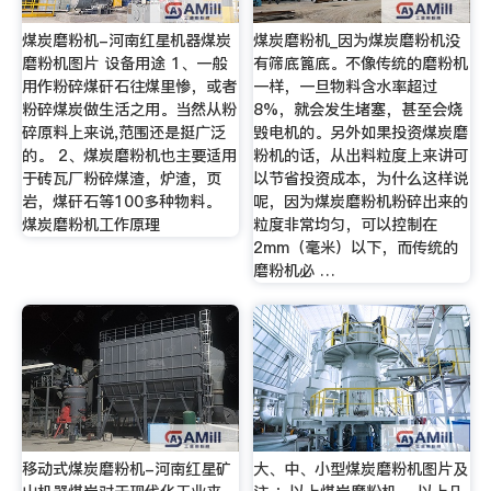
煤炭磨粉机-河南红星机器煤炭
煤炭磨粉机_因为煤炭磨粉机没
磨粉机图片 设备用途 1、一般
有筛底篦底。不像传统的磨粉机
用作粉碎煤矸石往煤里惨，或者
一样，一旦物料含水率超过
粉碎煤炭做生活之用。当然从粉
8%，就会发生堵塞，甚至会烧
碎原料上来说,范围还是挺广泛
毁电机的。另外如果投资煤炭磨
的。 2、煤炭磨粉机也主要适用
粉机的话，从出料粒度上来讲可
于砖瓦厂粉碎煤渣，炉渣，页
以节省投资成本，为什么这样说
岩，煤矸石等100多种物料。
呢，因为煤炭磨粉机粉碎出来的
煤炭磨粉机工作原理
粒度非常均匀，可以控制在
2mm（毫米）以下，而传统的
磨粉机必 …
移动式煤炭磨粉机-河南红星矿
大、中、小型煤炭磨粉机图片及