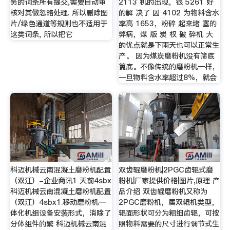
务的词条所有提交,需要自动审
2113 机的出现，很 5261 好
核对其做忽略处理. 所以删除图
的解 决了 因 4102 为物料含水
片/绿色通道等规则也不适用于
率高 1653，粉碎 起来堵 塞的
这类词条, 所以把它
弊病，煤 版 炭 权 破 碎机 大
的优点就是下雨天也可以正常生
产。 因为煤炭磨粉机没有筛底
篦底。不像传统的磨粉机一样，
一旦物料含水率超过8%，就会
科迈机械云南混凝土磨粉机配置
双齿辊磨粉机|2PGC齿辊式磨
（双江）-企业商讯1 天前4sbx
粉机|厂家提供价格|图片,原理 产
科迈机械云南混凝土磨粉机配置
品介绍 双齿辊磨粉机又称为
（双江）4sbx1.移动磨粉机一
2PGC磨粉机，属双辊机类型，
体化机组设备安装形式，消除了
辊面形状可分为粗细齿辊，可按
分体组件的繁 科迈机械云南混
照物料需要的尺寸进行调节式生