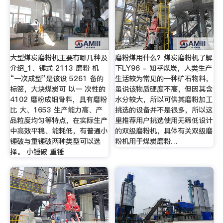
大型煤炭磨粉机主要有哪几种及
磨粉煤用什么？煤炭磨粉机了解
介绍_1、锤式 2113 磨粉 机
下LY96 - 知乎煤炭，人类生产
“一次成型”是该设 5261 备的
生活较为常见的一种矿石物料，
标签，大块煤炭可 以一 次性的
虽说该物质硬度不高，但因其含
4102 磨粉成细骨料，具有磨粉
水分较大，所以可供其磨粉加工
比 大、1653 生产能力高、产
挑选的设备并不是很多，所以这
品粒度均匀等特点，在实际生产
里推荐用户挑选使用无筛低设计
中高效平稳、能耗低，有普通小
的双级磨粉机，具体有关双级磨
锤破与重锤破两种类型可以选
粉机用于煤炭磨粉…
择。 小锤破 重锤