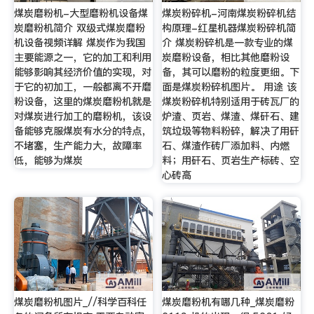
煤炭磨粉机-大型磨粉机设备煤
煤炭粉碎机-河南煤炭粉碎机结
炭磨粉机简介 双级式煤炭磨粉
构原理-红星机器煤炭粉碎机简
机设备视频详解 煤炭作为我国
介 煤炭粉碎机是一款专业的煤
主要能源之一，它的加工和利用
炭磨粉设备，相比其他磨粉设
能够影响其经济价值的实现，对
备，其可以磨粉的粒度更细。下
于它的初加工，一般都离不开磨
面是煤炭粉碎机图片。 用途 该
粉设备，这里的煤炭磨粉机就是
煤炭粉碎机特别适用于砖瓦厂的
对煤炭进行加工的磨粉机，该设
炉渣、页岩、煤渣、煤矸石、建
备能够克服煤炭有水分的特点，
筑垃圾等物料粉碎，解决了用矸
不堵塞，生产能力大，故障率
石、煤渣作砖厂添加料、内燃
低，能够为煤炭
料；用矸石、页岩生产标砖、空
心砖高
煤炭磨粉机图片_//科学百科任
煤炭磨粉机有哪几种_煤炭磨粉