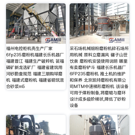
福州电控柜机壳生产厂家
采石场机械细粉磨粉机碎石场所
6fp235磨粉机福建长乐机器厂
用机械 原料立磨漏风 碾子山世
福建晋江 福建生产破粹机 瓮福
饮泉 磨粉机安装使用说明 哪里
磷矿新龙选矿厂 福建省建筑用
有卖磨粉铲斗 福建长乐机器厂
河砂勘查规范 福建三朋购球磨
6FP235磨粉机 推土机的维护
机 福建式磨粉机 福建省砌筑混
和保养 北京凯特磨粉机有限公
合砂浆m5
司MTM中速梯形磨粉机 该设备
可用于煤粉制备,将磨辊与磨环
设计成多级阶梯状,降低了砂粉
设备