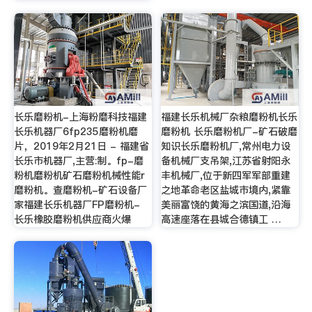
长乐磨粉机-上海粉磨科技福建
福建长乐机械厂杂粮磨粉机长乐
长乐机器厂6fp235磨粉机磨
磨粉机 长乐磨粉机厂-矿石破磨
片，2019年2月21日 - 福建省
知识长乐磨粉机厂,常州电力设
长乐市机器厂,主营:制。fp-磨
备机械厂支吊架,江苏省射阳永
粉机磨粉机矿石磨粉机械性能r
丰机械厂,位于新四军军部重建
磨粉机。查磨粉机-矿石设备厂
之地革命老区盐城市境内,紧靠
家福建长乐机器厂FP磨粉机-
美丽富饶的黄海之滨国道,沿海
长乐橡胶磨粉机供应商火爆
高速座落在县城合德镇工 …