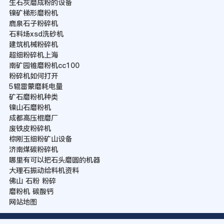
生石灰磨成粉的设备
镍矿梯形磨粉机
鹿泉石子粉碎机
石料场xsd洗砂机
建筑机械粉碎机
超细粉碎机上海
南矿园锥磨粉机cc100
粉碎机如何打开
5辊雷蒙磨耗电量
矿石磨粉机种类
镍山石磨粉机
成都高压棍磨厂
废铁皮粉碎机
棕刚玉细粉矿山设备
济南煤碳粉碎机
哪里有可以把石头磨圆的机器
大理石振动给料机资料
佛山 石粉 粉碎
磨粉机 碳酸钙
网站地图