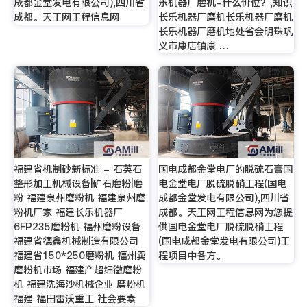
成都金堂发电有限公司),四川省
乐机器厂磨机-什么价位？,知识
成都。天工网工程信息网
长乐机器厂磨机长乐机器厂磨机
长乐机器厂磨机地处省会明珠巩
义市康店镇康 …
福建省机制砂新标准 - 石英石
国电成都金堂电厂的脱硫石膏国
整形加工机械设备|矿石磨粉|磨
电金堂电厂脱硫脱硝工程(国电
粉 福建泉州磨粉机 福建泉州磨
成都金堂发电有限公司),四川省
粉机厂家 福建长乐机器厂
成都。天工网工程信息网为您提
6FP235磨粉机 福州磨粉设备
供国电金堂电厂脱硫脱硝工程
福建省德鑫机械制造有限公司
(国电成都金堂发电有限公司)工
福建省150*250磨粉机 福州卖
程项目中各方。
磨粉机市场 福建产超细徵磨粉
机 福建洗海沙机械企业 磨粉机
福建 福田雷沃重工 社会要素