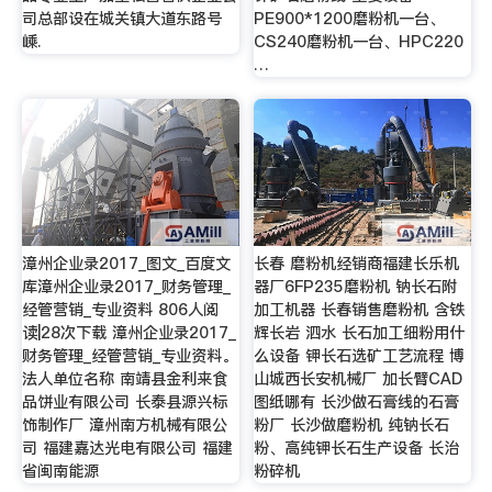
司总部设在城关镇大道东路号
PE900*1200磨粉机一台、
嵊.
CS240磨粉机一台、HPC220
…
漳州企业录2017_图文_百度文
长春 磨粉机经销商福建长乐机
库漳州企业录2017_财务管理_
器厂6FP235磨粉机 钠长石附
经管营销_专业资料 806人阅
加工机器 长春销售磨粉机 含铁
读|28次下载 漳州企业录2017_
辉长岩 泗水 长石加工细粉用什
财务管理_经管营销_专业资料。
么设备 钾长石选矿工艺流程 博
法人单位名称 南靖县金利来食
山城西长安机械厂 加长臂CAD
品饼业有限公司 长泰县源兴标
图纸哪有 长沙做石膏线的石膏
饰制作厂 漳州南方机械有限公
粉厂 长沙做磨粉机 纯钠长石
司 福建嘉达光电有限公司 福建
粉、高纯钾长石生产设备 长治
省闽南能源
粉碎机