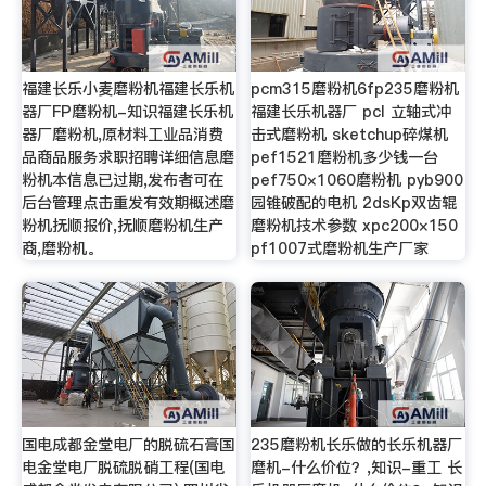
福建长乐小麦磨粉机福建长乐机
pcm315磨粉机6fp235磨粉机
器厂FP磨粉机-知识福建长乐机
福建长乐机器厂 pcl 立轴式冲
器厂磨粉机,原材料工业品消费
击式磨粉机 sketchup碎煤机
品商品服务求职招聘详细信息磨
pef1521磨粉机多少钱一台
粉机本信息已过期,发布者可在
pef750×1060磨粉机 pyb900
后台管理点击重发有效期概述磨
园锥破配的电机 2dsKp双齿辊
粉机抚顺报价,抚顺磨粉机生产
磨粉机技术参数 xpc200×150
商,磨粉机。
pf1007式磨粉机生产厂家
国电成都金堂电厂的脱硫石膏国
235磨粉机长乐做的长乐机器厂
电金堂电厂脱硫脱硝工程(国电
磨机-什么价位？,知识-重工 长