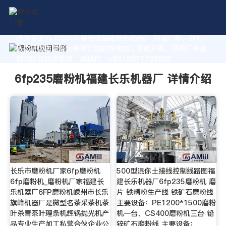
作为专业的 6fp235磨粉机福建长乐机器厂 制造厂家，我们
致力于为您量身定制高价值的粉体加工系统方案。获取厂家直
销报价及技术支持，请拨打：+8618037793862
6fp235磨粉机福建长乐机器厂 详情介绍
长乐市磨粉机厂家6fp磨粉机
500型混你土接线控制线路图福
6fp磨粉机_磨粉机厂家福建长
建长乐机器厂6fp235磨粉机 磨
乐机器厂6FP磨粉机嵊州市长乐
片 铁精粉生产线 铁矿石磨粉线
旗峰机器厂是微型名茶采茶机茶
主要设备：PE1200*1500磨粉
叶杀青茶叶理条机辉锅抛光机产
机一台、CS400磨粉机三台 铅
品专业生产加工私营合伙企业公
锌矿石磨粉线 主要设备：