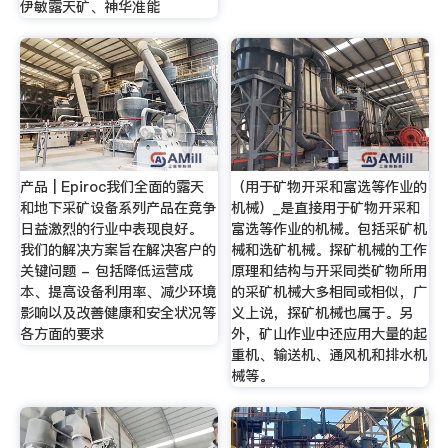
伊敏露天矿、神华准能
产品 | Epiroc我们全面的露天
（用于矿物开采和富选等作业的
和地下采矿设备系列产品在竞争
机械）_是直接用于矿物开采和
日益激烈的行业中表现良好。
富选等作业的机械。包括采矿机
我们的解决方案旨在解决客户的
械和选矿机械。探矿机械的工作
关键问题 - 包括降低运营成
原理和结构与开采同类矿物所用
本、提高设备利用率、减少环境
的采矿机械大多相同或相似，广
影响以及改善健康和安全状况等
义上说，探矿机械也属于。另
各方面的要求
外，矿山作业中还应用大量的起
重机、输送机、通风机和排水机
械等。