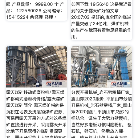
限 产品数量： 9999.00 个 产
如何下载 19:56:40 这是我近看
品： 122580026 公司编号：
到的关于露天矿好的文章
15415224 余经理 经理 ：
20:07:03 挺好的,底全国的煤炭
产量突破了24亿吨，煤矿机械
的生产在我国有着举足轻重的作
用。
露天煤矿移动式磨粉机/露天煤
分裂开采机械_岩石劈雳棒厂家_
矿移动式磨粉机价格/露天煤矿
震山斧2020报价_平顶山市分裂
露天煤矿简介 露天煤矿指的是
开采机械_岩石劈雳棒厂家_震山
沉积在地表及浅层的煤矿资源，
斧2020报价_平顶山市,巧妙的
可采用露天开采的方式对这些煤
相结合，诞生了大劈力劈裂机，
矿直接进行开采，采用露天开采
当然好多老板习惯叫磨粉机，裂
比地下开采获得的煤矿资源更
石机，劈石机，然后放入爆·
多，露天开采能大大提高较多矿
破，使石料从山体上分离下来，