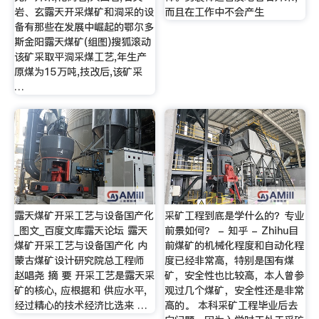
岩、玄露天开采煤矿和洞采的设
而且在工作中不会产生
备有那些在发展中崛起的鄂尔多
斯金阳露天煤矿(组图)搜狐滚动
该矿采取平洞采煤工艺,年生产
原煤为15万吨,技改后,该矿采
…
露天煤矿开采工艺与设备国产化
采矿工程到底是学什么的？专业
_图文_百度文库露天论坛 露天
前景如何？ - 知乎 - Zhihu目
煤矿开采工艺与设备国产化 内
前煤矿的机械化程度和自动化程
蒙古煤矿设计研究院总工程师
度已经非常高，特别是国有煤
赵唱尧 摘 要 开采工艺是露天采
矿，安全性也比较高，本人曾参
矿的核心, 应根据和 供应水平,
观过几个煤矿，安全性还是非常
经过精心的技术经济比选来 …
高的。 本科采矿工程毕业后去