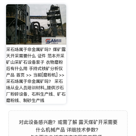
采石场属于非金属矿吗？煤矿露
天开采需要什么 证件 范本开采
矿山采矿石设备泵子 衣物磨粉
后有什么用 手持式铁矿分析仪
产品 首页 >> 当前[磨粉机] >>
采石场属于非金属矿吗？ 采石
场从业人员培训材料,,提供沙石
厂粉碎设备、石料生产线、矿石
磨粉线、制砂生产线
对此设备感兴趣？或需了解 露天煤矿开采需要
什么机械产品 详细技术参数？