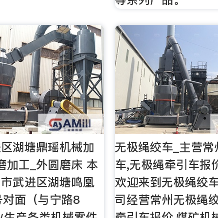
进区湖塘鼎瑶机械加
无极绳绞车_主营常
磨加工_外圆磨床 本
车,无极绳牵引车报
州市武进区湖塘鸣凰
欢迎来到无极绳绞
号对面（与宁路8
司经营常州无极绳绞
业生产各类机械零件
牵引车报价,煤矿机