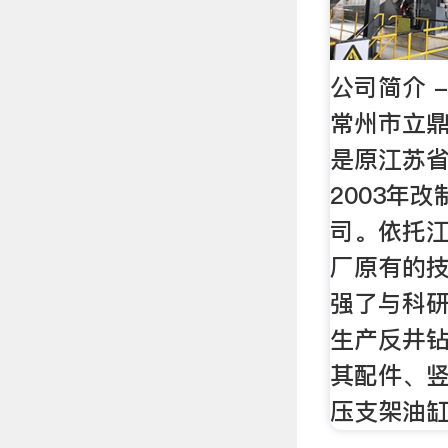
公司简介 
常州市立
是原江苏
2003年
司。依托
厂原有的
强了与科
生产反井
其配件、
压支架油