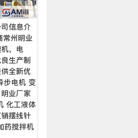
公司信息介
造商常州明业
速机，电
优良生产制
提供全新优
异步电机 变
，明业厂家
机 化工液体
直销摆线针
V加药搅拌机