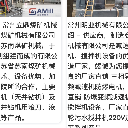
- 常州立鼎煤矿机械
常州明业机械有限
鼎煤矿机械有限公司
绍 - 供应商，制
省苏南煤矿机械厂于
机械有限公司是减
改制组建而成的有限公
机，搅拌机设备的
江苏省苏南煤矿机械
造厂家，竭诚为您
技术、设备优势，加
良的厂家直销 三相
研院所的合作，主要
频减速机防爆电机
钻机（天井钻机）及
直销 防爆变频减速
竖井钻机用滚刀、液
搅拌机设备，厂家
缸等产品。
轮污水搅拌机220
等系列产品。