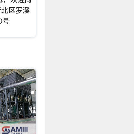
新北区罗溪
0号