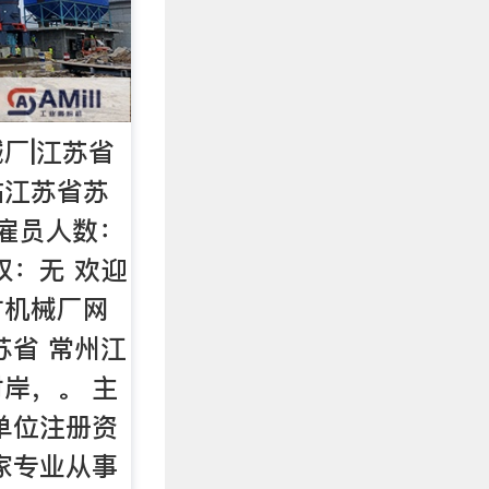
厂|江苏省
站江苏省苏
 雇员人数：
营权：无 欢迎
矿机械厂网
苏省 常州江
岸，。 主
单位注册资
家专业从事