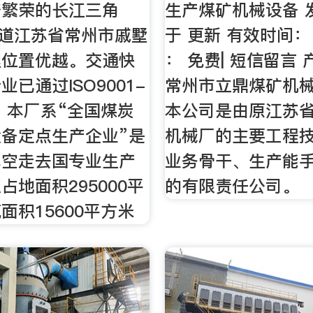
济繁荣的长江三角
生产煤矿机械设备 
国道江苏省常州市戚墅
于 更新 有效时间：
理位置优越。交通快
： 免费| 短信留言
已通过ISO9001-
常州市立鼎煤矿机
证，本厂系“全国煤炭
本公司是由原江苏
备定点生产企业”是
机械厂的主要工程
真空走去国专业生产
业务骨干、生产能
占地面积295000平
的有限责任公司。
面积15600平方米