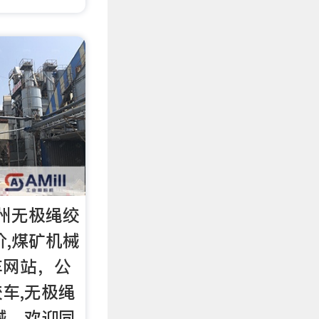
州无极绳绞
价,煤矿机械
车网站，公
车,无极绳
械，欢迎同