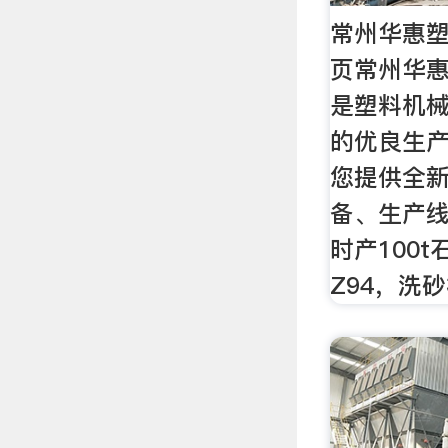
常州华惠
页常州华
是塑料机
的优良生
您提供全
备、生产线
时产100
Z94，洗