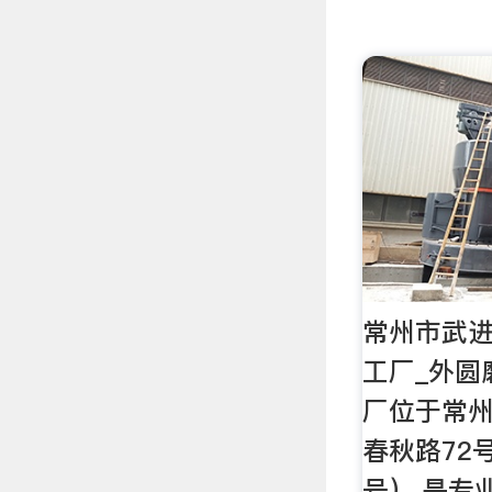
常州市武
工厂_外圆
厂位于常
春秋路72
号）,是专