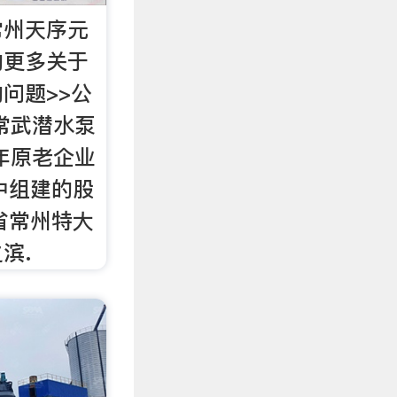
常州天序元
的更多关于
问题>>公
常武潜水泵
7年原老企业
中组建的股
省常州特大
滨.