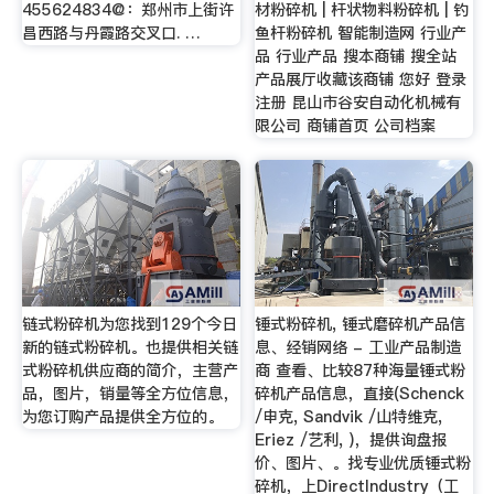
455624834@：郑州市上街许
材粉碎机 | 杆状物料粉碎机 | 钓
昌西路与丹霞路交叉口. …
鱼杆粉碎机 智能制造网 行业产
品 行业产品 搜本商铺 搜全站
产品展厅收藏该商铺 您好 登录
注册 昆山市谷安自动化机械有
限公司 商铺首页 公司档案
链式粉碎机为您找到129个今日
锤式粉碎机, 锤式磨碎机产品信
新的链式粉碎机。也提供相关链
息、经销网络 - 工业产品制造
式粉碎机供应商的简介，主营产
商 查看、比较87种海量锤式粉
品，图片，销量等全方位信息，
碎机产品信息，直接(Schenck
为您订购产品提供全方位的。
/申克, Sandvik /山特维克,
Eriez /艺利, )，提供询盘报
价、图片、。找专业优质锤式粉
碎机，上DirectIndustry（工