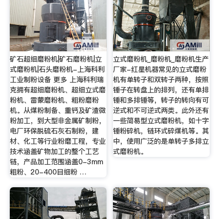
矿石超细磨粉机|矿石磨粉机|立
立式磨粉机_磨粉机_磨粉机生产
式磨粉机|石头磨粉机-上海科利
厂家-红星机器常见的立式磨粉
工业制粉设备 更多 上海科利瑞
机有单转子和双转子两种，按照
克拥有超细磨粉机、超细立式磨
锤子在转盘上的排列，还有单排
粉机、雷蒙磨粉机、粗粉磨粉
锤和多排锤等，转子的转向有可
机。从煤粉制备、重钙及矿渣微
逆式和不可逆式两类。此外还有
粉加工，到大型非金属矿制粉，
一些简易型立式磨粉机，如十字
电厂环保脱硫石灰石制粉，建
锤粉碎机，链环式碎煤机等。其
材、化工等行业粉磨工程，专业
中，使用广泛的是单转子多排立
技术涵盖矿物加工的整个工艺
式磨粉机。
链，产品加工范围涵盖0-3mm
粗粉、20-400目细粉 …