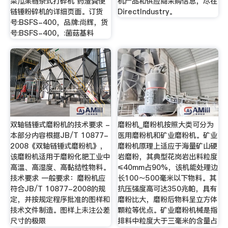
菜瓜果链条式打碎机 药渣粪便
机产品和供应商采购信息，尽在
链锤粉碎机的详细页面。订货
DirectIndustry。
号:BSFS-400，品牌:尚辉，货
号:BSFS-400，:菌菇基料
双轴链锤式磨粉机的技术要求 -
磨粉机_磨粉机按照大类可分为
本部分内容根据JB/T 10877-
医用磨粉机和矿业磨粉机。矿业
2008《双轴链锤式磨粉机》，
磨粉机原理上适应于海量矿山硬
该磨粉机适用于磨粉化肥工业中
岩磨粉，其典型花岗岩出料粒度
高温、高湿度、高黏结性物料。
≤40mm占90%，该机能处理边
技术要求 一般要求：磨粉机应
长100～500毫米以下物料。其
符合JB/T 10877-2008的规
抗压强度高可达350兆帕，具有
定，并按规定程序批准的图样和
磨粉比大，磨粉后物料呈立方体
技术文件制造。图样上未注公差
颗粒等优点。矿业磨粉机械是指
尺寸的极限
排料中粒度大于三毫米的含量占