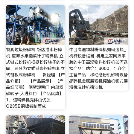
餐厨垃圾粉碎机 饭店泔水粉碎
中卫高湿物料粉碎机如何选择_
机 废弃水果懒菜叶子粉碎机 立
机械设备栏目_机电之家网汉丰
式链式粉碎机根据粉碎转子的不
牌的中卫高湿物料粉碎机如何选
同，可分为立式链条粉碎机和立
择产品：估价：6000，：齐全
式链板式粉碎机 ： 贺经理 【产
主营产品：移动磨粉机砂粉设备
品介绍】： 【产品展示】 【产
撕碎机金属磨粉机榨油机锤式磨
品细节图】 侧壁观察门 内部粉
粉机洗砂机筛沙机
碎转子 大进料口 【产品优势】
1、该粉碎机壳体由优质
Q235B钢板卷制而成