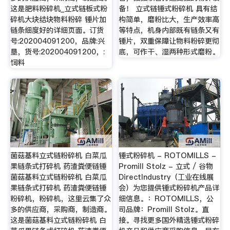
这是肥料粉碎机_立式链板式粉
备！ 立式链锤式粉碎机 具有结
碎机大块结块物料粉碎 锤片加
构简单，磨粉比大，生产效率高
链条细度好的详细页面。订货
等特点，机身内部既有链条又有
号:202004091200，品牌:兴
锤片，双重保障让物料粉碎更彻
垦，货号:202004091200，:
底，可作干、湿两种形式磨粉。
饲料
菌菇基料立式链粉碎机 白菜瓜
锤式粉碎机 - ROTOMILLS -
果链条式打碎机 药渣粪便链锤
Promill Stolz - 立式 / 谷物
菌菇基料立式链粉碎机 白菜瓜
DirectIndustry（工业在线展
果链条式打碎机 药渣粪便链锤
会）为您提供锤式粉碎机产品详
粉碎机，粉碎机，这里云集了众
细信息。：ROTOMILLS，公
多的供应商，采购商，制造商。
司品牌：Promill Stolz。直
这是菌菇基料立式链粉碎机 白
接。寻找更多国外精选锤式粉碎