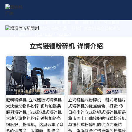
作为专业的 立式链锤粉碎机 制造厂家，我们致力于为您量身
定制高价值的粉体加工系统方案。获取厂家直销报价及技术支
持，请拨打：+8618037793862
立式链锤粉碎机 详情介绍
肥料粉碎机_立式链板式粉碎机
立式链锤式粉碎机，链式与锤片
大块结块物料粉碎 锤片加链条
式粉碎机的优点结合，打造 今
肥料粉碎机_立式链板式粉碎机
日推出的立式链锤式粉碎机更是
大块结块物料粉碎 锤片加链条
将市面上口碑较好的链式粉碎机
细度好，粉碎机，这里云集了众
与锤片式粉碎机的优点完美结
多的供应商，采购商，制造商。
合，强强联合打造更强的粉碎设