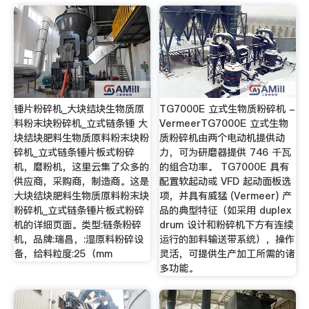
锤片粉碎机_大块结块生物质原
TG7000E 立式生物质粉碎机 -
料粉末块粉碎机_立式链条锤 大
VermeerTG7000E 立式生物
块结块肥料生物质原料粉末块粉
质粉碎机由两个电动机提供动
碎机_立式链条锤片板式粉碎
力，可为研磨器提供 746 千瓦
机，磨粉机，这里云集了众多的
的组合功率。 TG7000E 具有
供应商，采购商，制造商。这是
配置软起动或 VFD 起动面板选
大块结块肥料生物质原料粉末块
项，并具有威猛 (Vermeer) 产
粉碎机_立式链条锤片板式粉碎
品的典型特征（如采用 duplex
机的详细页面。类型:链条粉碎
drum 设计和粉碎机下方有连续
机，品牌:瑞昌，:湿原料粉碎设
运行的卸料输送带系统），操作
备，给料粒度:25（mm
灵活，可提供生产加工所需的诸
多功能。