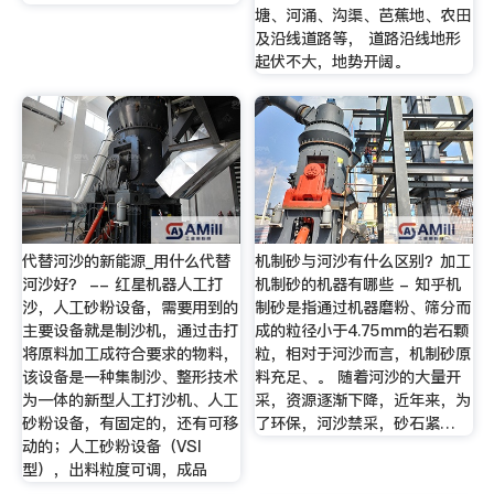
塘、河涌、沟渠、芭蕉地、农田
及沿线道路等， 道路沿线地形
起伏不大，地势开阔。
代替河沙的新能源_用什么代替
机制砂与河沙有什么区别？加工
河沙好？ -- 红星机器人工打
机制砂的机器有哪些 - 知乎机
沙，人工砂粉设备，需要用到的
制砂是指通过机器磨粉、筛分而
主要设备就是制沙机，通过击打
成的粒径小于4.75mm的岩石颗
将原料加工成符合要求的物料，
粒，相对于河沙而言，机制砂原
该设备是一种集制沙、整形技术
料充足、。 随着河沙的大量开
为一体的新型人工打沙机、人工
采，资源逐渐下降，近年来，为
砂粉设备，有固定的，还有可移
了环保，河沙禁采，砂石紧…
动的；人工砂粉设备（VSI
型），出料粒度可调，成品