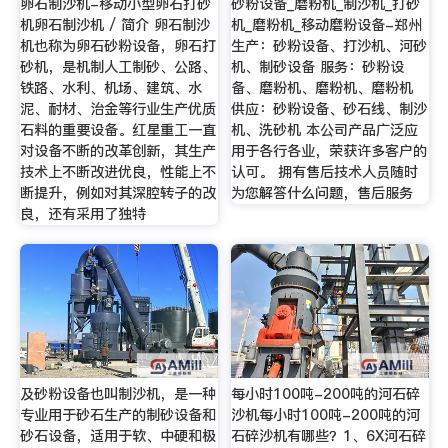
卵石制沙机-移动小型卵石打砂
砂粉设备_磨粉机_制沙机_打砂
机卵石制沙机 / 简介 卵石制沙
机_磨粉机_移动磨粉设备-郑州
机也称为卵石砂粉设备，卵石打
生产：砂粉设备、打沙机、河砂
砂机，是机制人工制砂、公路、
机、制砂设备 服务：砂粉设
铁路、水利、机场、建筑、水
备、磨粉机、磨粉机、磨粉机
泥、耐材、治金等行业生产优质
供应：砂粉设备、砂石线、制沙
石料的重要设备。红星重工一直
机、洗砂机 本公司产品广泛应
对设备不断的改革创新，其生产
用于各行各业，荣获许多客户的
技术上不断改进优良，性能上不
认可。 拥有售后技术人员随时
断提升，例如对其深腔转子的改
为您解答什么问题，售后服务
良，还有采用了独特
及砂粉设备也叫制沙机，是一种
每小时100吨-200吨的河石碎
专业用于砂石生产的制砂设备和
沙机每小时100吨-200吨的河
砂石设备，适用于软、中硬和极
石碎沙机有哪些？1、6X河石碎