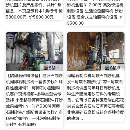
沙机图片及产品报价，共计1条
砂机全套￥ 2.90万 高效快速机
信息，本页显示其中1条行情 价
制砂设备 生活垃圾磨粉机 砂粉
5800.00元, 价5800.00元
设备 复合式立轴磨粉机设备 ￥
3506.00
【鹅卵石砂粉设备】鹅卵石制沙
河暖石制沙机河软石制沙机批
机河卵石制沙机一套多少钱？环
发–河软石制沙机厂家–河软石
保性能如何？ 河卵石小型磨粉
制沙机供应商年月日制沙机是一
机客户现场视频-多种类型供你
种生产建筑用砂石料的专用设
选择 小型移动河卵石制砂-打沙
备。它可以把各种硬质岩山石花
效果如何？？ 时产500吨河卵
岗岩玄武岩石灰石河卵石等金属
石制砂生产线配置设备怎样？市
非金属矿石磨粉成符合各种粒度
场报价如何？ 一吨河卵石制多
的建筑 …
少砂？有利润吗？