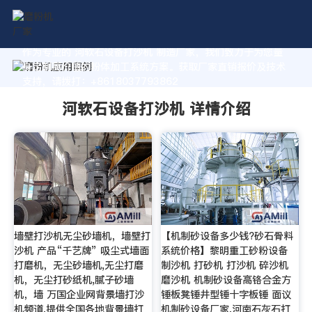
作为专业的 河软石设备打沙机 制造厂家，我们致力于为您量
身定制高价值的粉体加工系统方案。获取厂家直销报价及技术
支持，请拨打：+8618037793862
河软石设备打沙机 详情介绍
墙壁打沙机无尘砂墙机，墙壁打
【机制砂设备多少钱?砂石骨料
沙机 产品“千艺牌” 吸尘式墙面
系统价格】黎明重工砂粉设备
打磨机，无尘砂墙机,无尘打磨
制沙机 打砂机 打沙机 碎沙机
机，无尘打砂纸机,腻子砂墙
磨沙机 机制砂设备高铬合金方
机，墙 万国企业网背景墙打沙
锤板凳锤井型锤十字板锤 面议
机频道,提供全国各地背景墙打
机制砂设备厂家,河南石灰石打