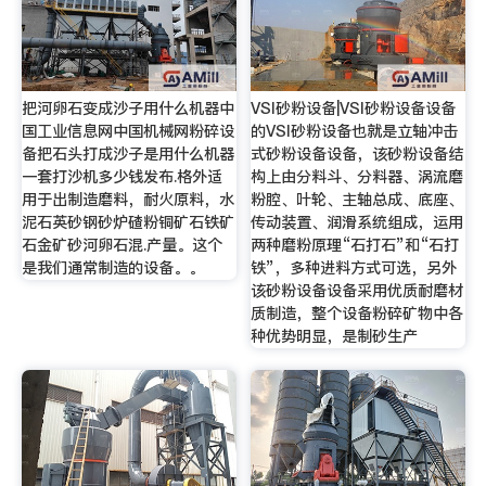
把河卵石变成沙子用什么机器中
VSI砂粉设备|VSI砂粉设备设备
国工业信息网中国机械网粉碎设
的VSI砂粉设备也就是立轴冲击
备把石头打成沙子是用什么机器
式砂粉设备设备，该砂粉设备结
一套打沙机多少钱发布.格外适
构上由分料斗、分料器、涡流磨
用于出制造磨料，耐火原料，水
粉腔、叶轮、主轴总成、底座、
泥石英砂钢砂炉碴粉铜矿石铁矿
传动装置、润滑系统组成，运用
石金矿砂河卵石混.产量。这个
两种磨粉原理“石打石”和“石打
是我们通常制造的设备。。
铁”，多种进料方式可选，另外
该砂粉设备设备采用优质耐磨材
质制造，整个设备粉碎矿物中各
种优势明显，是制砂生产