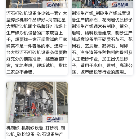
河石打砂机设备多少钱一套？大
制沙生产线_制砂生产线成套设
型碎沙机哪个品牌好-河南红星
备生产鹅卵石、花岗岩优质砂子
大型碎沙机哪个品牌好？市场上
制沙生产线通常有制砂、筛分、
生产碎沙机设备的厂家成百上
磨粉、给料设备组成，制砂生产
千，想要找一家正规靠谱的厂家
线成套设备用于硬质石灰石、花
确实不是一件容易的事。选购一
岗石、玄武岩、鹅卵石、河卵
台大型河石打砂机设备必须要做
石、冶多渣等多种物料的骨料及
好充分的前期准备，挑选靠谱厂
人工造砂作业，加工出优质砂
家，实地考虑，现场试机，货比
子，适用于水电、建材、高速公
三家总不会错。
路、城市建设等行业的应用。
机制砂_机制砂设备_打砂机_制
沙机_砂粉设备-砂石设备生产