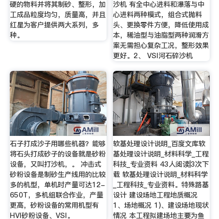
硬的物料并将其制砂、整形，加
沙机 有全中心进料和瀑落与中
工成品粒度均匀，质量高，并且
心进料两种模式，组合式抛料
红星为客户提供两大系列，多
头、更换零件方便，降低使用成
种。
本，稀油型与油脂型两种润滑方
案无需担心复杂工况，整形效果
更好。2、 VSI河石碎沙机
石子打成沙子用哪些机器？能够
软基处理设计说明_百度文库软
将石头打成砂子的设备就是砂粉
基处理设计说明_材料科学_工程
设备，又叫打沙机，。 冲击式
科技_专业资料 43人阅读|3次下
砂粉设备是制砂生产线用的比较
载 软基处理设计说明_材料科学
多的机型，单机时产量可达12-
_工程科技_专业资料。特殊路基
650T，多机组联合作业，产量
设计 建设场地工程地质概况
更高，砂粉设备的常用机型有
1、场地概况 1)、建设场地现状
HVI砂粉设备、VSI。
情况 本工程拟建场地主要为鱼