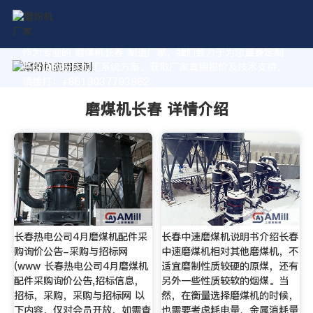
作为专业的 磨煤机长春 制造厂家，我们致力于为您量身定制
高价值的粉体加工系统方案。获取厂家直销报价及技术支持，
请拨打：+8618037793862
磨煤机长春 详情介绍
长春热电公司4月磨煤机配件采
长春中速磨煤机说明书介绍长春
购询价公告-采购与招标网
中速磨煤机相对其他磨煤机，不
(www 长春热电公司4月磨煤机
适宜磨制性质较硬的原煤，还有
配件采购询价公告,招标信息，
另外一些性质较软的烟煤。当
招标，采购，采购与招标网 以
然，在衡量选择磨煤机的时候，
下内容，仅对会员开放，如需查
也需要考虑耗电量、金属消耗量