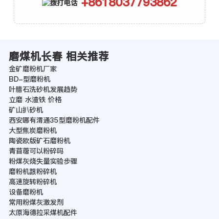
+8618037793862
磨煤机长春 相关推荐
金矿磨粉机厂家
BD-型磨粉机
叶腊石洗砂机发展趋势
立磨 水渣铁 价格
矿山扒砂机
西安哪有渭通35型磨粉机配件
大型焦炭磨粉机
陶瓷欧版矿石磨粉机
青苜蓿可以粉碎吗
粉煤灰烧失量实验步骤
磨粉机跟粉碎机
高速旋转粉碎机
设备磨粉机
常用粉煤灰激发剂
太原海德拉采煤机配件