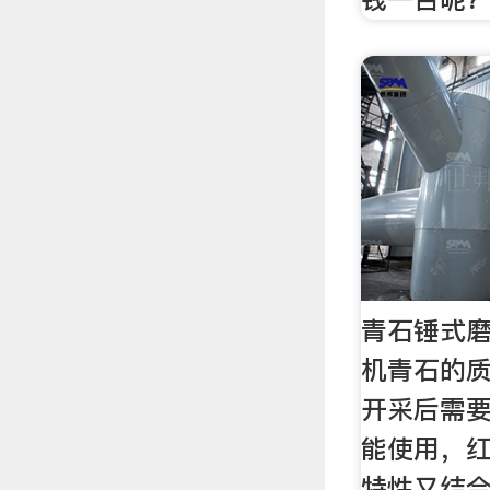
青石锤式磨
机青石的
开采后需
能使用，
特性又结