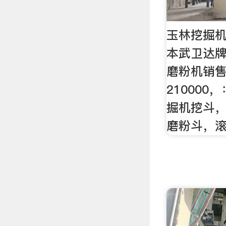
玉林挖掘
本武卫达
磨粉机销
210000
掘机挖斗
磨粉斗，