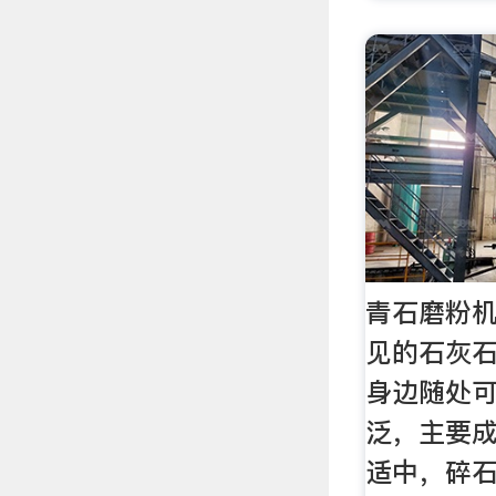
青石磨粉
见的石灰
身边随处
泛，主要
适中，碎