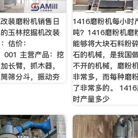
机改装磨粉机销售日
1416磨粉机每小时
牌的玉林挖掘机改装
吨？1416磨粉机
售：估价：
能够将大块石料粉
，：001 主营产品：挖
石的机械，是我国
，加长臂，抓木器，
不开的机械，磨粉
滚筒筛分斗，振动夯
非常多，而每种磨
了非常多的。 141
时产量多少