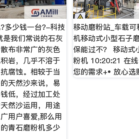
?多少钱一台?-科技
移动磨粉站_车载可
就是我们常说的石灰
机移动式小型石子
种散布非常广的灰色
保能过不？ 移动式
沉积岩，几乎不溶于
粉机 10:20:21 
，抗腐蚀。相较于当
您的需求+• 放心选购
缺的天然沙来说，易
本钱低，经过加工处
替天然沙运用，用途
广用户喜爱,那么用
工的青石磨粉机多少
？