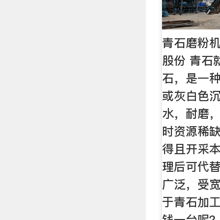
青石磨粉机
股份 青石
石，是一
或灰白色
水，耐磨
时资源稀
得且开采
理后可代
广泛，受宽
于青石加
钱一台呢