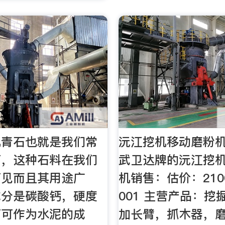
机青石也就是我们常
沅江挖机移动磨粉
石，这种石料在我们
武卫达牌的沅江挖
可见而且其用途广
机销售：估价：210
成分是碳酸钙，硬度
001 主营产品：挖
石可作为水泥的成
加长臂，抓木器，