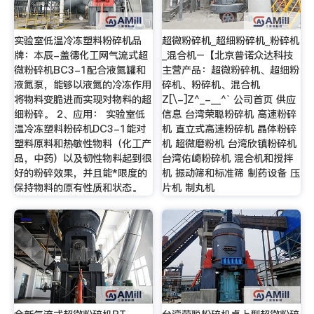
实验室低温冷冻塑料粉碎机品
超微粉碎机_超细粉碎机_粉碎机
牌：本辰-盖德化工网气流式超
_混合机–【北京普诺众达科技
微粉碎机BC3-1配合液氮罐和
主营产品：超微粉碎机、超细粉
液氮泵，能够以液氮的冷冻作用
碎机、粉碎机、混合机
将物料变脆进而实现对物料的超
Z[\-]Z^_-__^` 公司首页 供应
细粉碎。 2、应用： 实验室低
信息 台湾荣聪粉碎机 高速粉碎
温冷冻塑料粉碎机DC3-1能对
机 直立式高速粉碎机 晶体粉碎
塑料原料和热敏性物料（化工产
机 超微磨粉机 台湾欣镇粉碎机
品，中药）以及韧性物料起到很
台湾佑崎粉碎机 混合机和搅拌
好的粉碎效果，并且能*限度的
机 振动筛和标准筛 制药设备 压
保持物料的原有性质和状态。
片机 制丸机