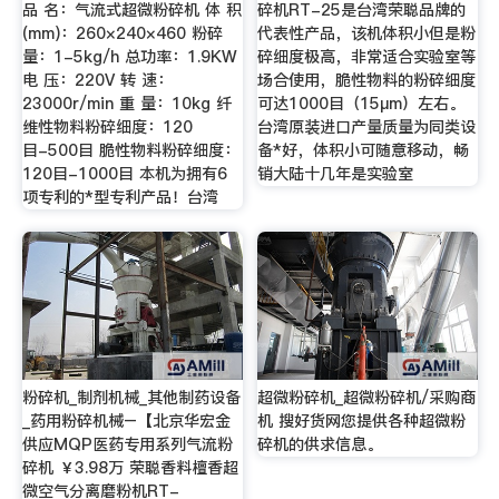
品 名：气流式超微粉碎机 体 积
碎机RT-25是台湾荣聪品牌的
(mm)：260×240×460 粉碎
代表性产品，该机体积小但是粉
量：1-5kg/h 总功率：1.9KW
碎细度极高，非常适合实验室等
电 压：220V 转 速：
场合使用，脆性物料的粉碎细度
23000r/min 重 量：10kg 纤
可达1000目（15μm）左右。
维性物料粉碎细度：120
台湾原装进口产量质量为同类设
目-500目 脆性物料粉碎细度：
备*好，体积小可随意移动，畅
120目-1000目 本机为拥有6
销大陆十几年是实验室
项专利的*型专利产品！台湾
粉碎机_制剂机械_其他制药设备
超微粉碎机_超微粉碎机/采购商
_药用粉碎机械–【北京华宏金
机 搜好货网您提供各种超微粉
供应MQP医药专用系列气流粉
碎机的供求信息。
碎机 ￥3.98万 荣聪香料檀香超
微空气分离磨粉机RT-