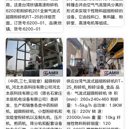
商。这是台湾欣镇高速粉碎机
转撞击并由空气气流旋风分离的
6202和粉碎机201全新气流式
形式来实现干性物料超细粉碎的
超微粉碎机RT-25的详细页
设备。它由投料口、集料罐、粉
面。订货号:6200-01，品牌:欣
碎室、高速电机等组成。
镇，货号:6200-01
（中药,三七,实验室）超微粉碎
供应台湾气流式超细粉碎机RT-
机_河北本辰科技有限公司河北
25_粉碎机_粉碎设备_食品 品
本辰科技有限公司（原名石家庄
名：气流式超微粉碎机 体 积
本辰机电设备有限公司）是研
(mm)：260×240×460 粉碎
发、生产和销售各类中药粉碎
量：1-5kg/h 总功率：1.9KW
机，超微粉碎机，小型粉碎机和
电 压：220V 转 速：
实验室粉碎机以及制丸机，压片
23000r/min 重 量：10kg 纤
机，煎药机，筛分机和配套设备
维性物料粉碎细度：120