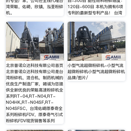
的专业厂家，公司还全线代理台
目-300目 脆性物料粉碎细度：
湾荣聪，佑崎，欣镇，泓荃粉碎
120目-600目 本机为拥有6项
机。
专利的最新型专利产品！ 台湾
北京普诺众达科技有限公司首页
小型气流超微粉碎机-小型气流
北京普诺众达科技有限公司是台
超微粉碎机小型气流超微粉碎机
湾粉碎机，混合机，制药机械的
品牌/图片/
优良生产制造厂家，竭诚为您提
供全新优良的荣聪高速粉碎机全
系列RT-04,RT-N04,RT-
N04HK,RT-N04SF,RT-
N04SFSC，台湾佑崎原泰奇全
系列粉碎机FDV，原泰奇气引式
粉碎机FDV现货销售等系列