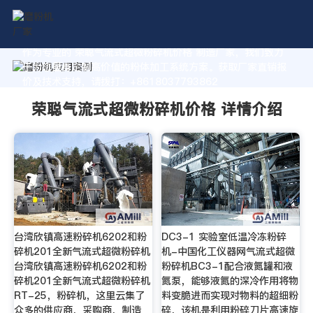
作为专业的 荣聪气流式超微粉碎机价格 制造厂家，我们致力
于为您量身定制高价值的粉体加工系统方案。获取厂家直销报
价及技术支持，请拨打：+8618037793862
荣聪气流式超微粉碎机价格 详情介绍
台湾欣镇高速粉碎机6202和粉
DC3-1 实验室低温冷冻粉碎
碎机201全新气流式超微粉碎机
机-中国化工仪器网气流式超微
台湾欣镇高速粉碎机6202和粉
粉碎机BC3-1配合液氮罐和液
碎机201全新气流式超微粉碎机
氮泵，能够液氮的深冷作用将物
RT-25，粉碎机，这里云集了
料变脆进而实现对物料的超细粉
众多的供应商，采购商，制造
碎，该机是利用粉碎刀片高速旋