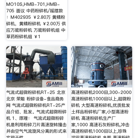
MO10S,HMB-701,HMB-
705 面议 中药粉碎机/摇摆款
：M402935 ￥2.80万 黄精粉
碎机，黄精粉碎机 ￥2.00万 供
应万能粉碎机 万能粉碎机组 中
草药粉碎机组 ￥1
气流式超微粉碎机RT-25 北京
高速粉碎机2000目,300-2000
北京 荣聪 粉碎设备-食品商务
高速粉碎机1000目以上,超微粉
网 气流式超微粉碎机RT-25产
碎机 大型高速粉碎机,优质批发
品介绍、批发。气流式超微粉碎
土样品粉碎机厂家,小型高速粉
机 1、原理： 气流式超微粉碎
碎机 高速粉碎机生产厂
机是利用粉碎刀片高速旋转撞击
家,1000 高速石灰粉碎机,冲击
并由空气气流旋风分离的形式来
高速粉碎机1000目以上,珍珠
实现干性 …
泥巴高速粉碎机,多图 高速粉碎