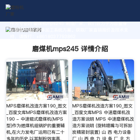
作为专业的 磨煤机mps245 制造厂家，我们致力于为您量身
定制高价值的粉体加工系统方案。获取厂家直销报价及技术支
持，请拨打：+8618037793862
磨煤机mps245 详情介绍
MPS磨煤机改造方案190_图文
MPS磨煤机改造方案190_图文
_百度文库MPS磨煤机改造方案
_百度文库MPS 中速磨煤机改
190 - 中速辊式磨煤机(MPS
造方案说明 MPS 中速磨煤机改
型)作为燃煤机组锅炉的重要辅
造方案说明 (旋转喷嘴与可拆卸
机,在火力发电厂运用已有二十
炭精密封装置) 山 西 电力设备
多年的历史,以其制粉效率高、
厂 山 西 电 力 设 备 厂 北 方