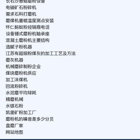
长石沙悬辊磨粉设备
电磁矿石粉碎机
需求石料打磨机
磨煤机墨辊温度测点安装
怀仁蚂蚁粉经销商电话
设备锤式磨粉机轴承座
混凝土磨粉机主要结构
造腻子粉机器
江苏有超细粉煤灰的加工工艺及方法
磨灰机器
机械磨碎制粉企业
煤块磨粉机供应
加工沫煤机
回流粉碎机
水泥磨平均球耗
精磨机械
水镁石粉
凯里矿粉加工厂
磨粉机的噪音是多少分贝
盘磨厂家
网站地图