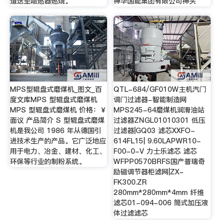
道送至喷燃器燃烧。
神华国能集团有限公司神头
MPS型辊盘式磨煤机_图文_百
QTL-684/GF010W主机汽门
度文库MPS 型辊盘式磨煤机
调门过滤器-智能制造网
MPS 型辊盘式磨煤机 价格：￥
MPS245-64磨煤机润滑油站
面议 产品简介 S 型辊盘式磨煤
过滤器ZNGL01010301 低压
机是我公司 1986 年从德国引
过滤器|GQ03 滤芯XXFO-
进技术生产的产品。它广泛地应
614FL15| 9.60LAPWR10-
用于电力、冶金、建材、化工、
F00-0-V 力士乐滤芯 滤芯
环保等行业的制粉系统。
WFPP0570BRFS国产普瑞奇
励磁调节器柜滤网|ZX-
FK300.ZR
280mm*280mm*4mm 纤维
滤芯01-094-006 筒式加压液
体过滤滤芯