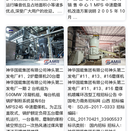
运行噪音低及占地面积小等诸多
销 售 中 心 1 MPS 中速磨煤
优点,深受广大用户的欢迎。 …
机改造方案说明 2 0 0 5 年 10
月 …
神华国能集团有限公司神头第二
神华国能集团有限公司神头第二
发电厂#1、2炉磨煤机20台磨
发电厂#11、#13、#16磨煤机
神华国能集团有限公司神头第二
神华国能集团有限公司神头第二
发电厂一期 2 台机组为
发电厂 #11、#13、#16 磨煤
500MW 冷凝机组，每台机组
机喷嘴环改型工程招标公告 中
锅炉制粉系统装有6台
国电力商务招标网 山西 招标编
MPS245 中速磨煤机。为正压
号： SDJS-2017-0333 招标
直吹式，锅炉额定负荷五台磨煤
编码：
机运行，一台备用。磨制的煤粉
CBL_20170421_33905537
被空预出口一次热风通过煤风管
标讯类别： 国内招标 招标人：