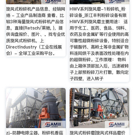
旋风式粉碎机产品信息、经销网
HWV系列旋风磨-1粉碎机_粉
络 - 工业产品制造商 查看、比
碎设备_浙江丰利粉碎设备有限
较3种海量旋风式粉碎机产品信
HWV系列旋风磨主要用途： 适
息，直接(Retsch/莱驰, )，提
用于化工、医药、食品、饲料、
供询盘报价、图片、。找专业优
农药及非金属矿等行业使用的高
质旋风式粉碎机，上
可靠性超微粉碎设备，特别适合
DirectIndustry（工业在线展
于碳酸钙、高岭土等非金属矿物
会）- 全球工业采购平台。
料连同烘干及表面改性处理在内
的超微粉碎。工作原理： 物料
由上箱体顶部加入后，迅速被转
子上部预粉碎刀片打散，散向定
子四壁，进入转子
zj-防静电除尘器，粉碎机香菇
旋风式粉碎磨|旋风式样品磨价