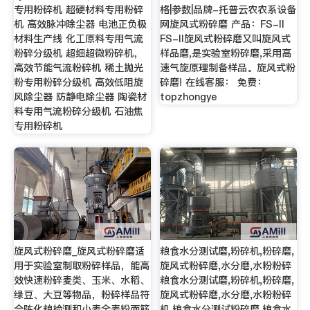
专用粉碎机 超硬材料专用粉碎
格|参数|品牌-托普云农农系设备
机 高效脉冲除尘器 电池正负极
网旋风式粉碎磨 产品：FS-II
材料生产线 化工原料专用气流
FS-II旋风式粉碎磨又叫旋风式
粉碎分级机 超细超微粉碎机，
样品磨,是实验室粉碎磨,采用高
高效节能气流粉碎机 稀土抛光
速气旋原理制备样品。旋风式粉
粉专用粉碎分级机 高效低阻旋
碎磨! 在线客服： 免费：
风除尘器 防静电除尘器 陶瓷材
topzhongye
料专用气流粉碎分级机 石油焦
专用粉碎机
旋风式粉碎磨_旋风式粉碎磨适
粮食水分测试磨,粉碎机,粉碎磨,
用于实验室制取粉碎样品，能高
旋风式粉碎磨,水分磨,水粉粉碎
效快速粉碎麦类、玉米、水稻、
粮食水分测试磨,粉碎机,粉碎磨,
绿豆、大豆等物品，粉碎样品符
旋风式粉碎磨,水分磨,水粉粉碎
合陈化粮检测和小麦全麦粉面筋
机,粮食水分测试粉碎磨,粮食水