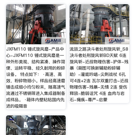
JXFM110 锤式旋风磨-产品中
流放之路决斗者处刑旋风斩_S8
心-JXFM110 锤式旋风磨是一
决斗者处刑旋风斩BD天赋 6连
种外形美观、结构紧凑、操作简
旋风斩-近战物理伤害-护体-残
便、运转平稳、经久耐用的粉碎
暴（刷图可换新辅助粉碎辅
设备。 特点如下： ·高速、高
助）-灌能吟唱-尖刺战杖 6孔
效、粉碎物细小。样品经高速磨
可4连+2连 瓦尔双重打击-近战
锤击成细小均匀粉末，随高速气
物理伤害-残暴-无情 2连 受伤
流通过不锈钢筛进入集成器制备
释放-脆弱诅咒 4连 血肉与岩
成样品。 ·箱体内壁粘贴国内先
石-瘫痪-尊严-启蒙
进的吸隔音