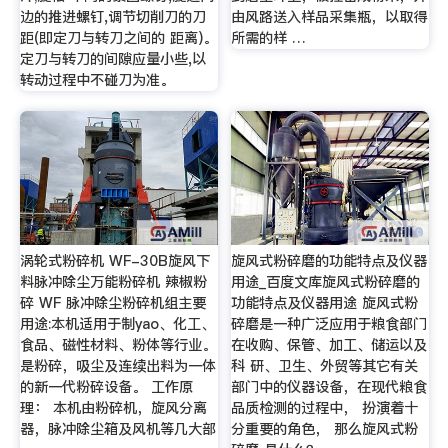
边的推进螺钉,调节切削刀的刀
由风路送入样品采集瓶，以取得
距(即定刀与转刀之间的 距离)。
所需的样 …
定刀与转刀的间隙应量小些,以
转动过程中不碰刀为准。
涡轮式粉碎机 WF-30B旋风下
旋风式粉碎磨的功能特点及仪器
料脉冲除尘万能粉碎机 辣椒粉
用途_百度文库旋风式粉碎磨的
碎 WF 脉冲除尘粉碎机组主要
功能特点及仪器用途 旋风式粉
用途:本机适用于制yao、化工、
碎磨是一种广泛应用于粮食部门
食品、磁性材料、粉体等行业。
在收购、保管、加工、储运以及
是粉碎，吸尘及连续出料为一体
科 研、卫生、外贸等其它有关
的新一代粉碎设备。 工作原
部门中的仪器设备，在现代粮食
理： 本机由粉碎机，旋风分离
品质检测的过程中， 扮演着十
器，脉冲除尘箱及风机等几大部
分重要的角色， 那么旋风式粉