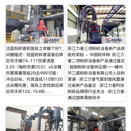
沽蓝粉碎者和旋风之斧哪个好?_
浙江力普三项粉碎设备新产品获
问题描述：钴蓝粉碎者装备后绑
政府奖励 - 中国粉体网·浙江力
定双手锤74-111伤害速度
普二项粉碎设备新产品通过鉴定
3.20（每秒伤害30.5）+5冰霜
·超细粉碎设备供应商——嵊州
伤害需要等级29击中时可能：
市三威粉碎设备有限公司入驻粉
冲击目标，对其造成110到120
享通 ·浙江力普气密封旋风磨通
点冰霜伤害。旋风之斧拾取后绑
过省新产品鉴定 ·浙江力普科技
定双手斧102-154伤 …
粉碎品牌获行业关注 ·浙江力普
通过国家高新技术