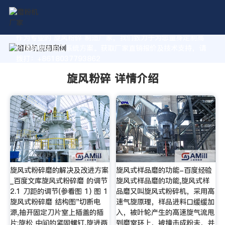
作为专业的 旋风粉碎 制造厂家，我们致力于为您量身定制高
价值的粉体加工系统方案。获取厂家直销报价及技术支持，请
拨打：+8618037793862
旋风粉碎 详情介绍
旋风式粉碎磨的解决及改进方案
旋风式样品磨的功能-百度经验
_百度文库旋风式粉碎磨 的调节
旋风式样品磨的功能,旋风式样
2.1 刀距的调节(参看图 1) 图 1
品磨又叫旋风式粉碎机，采用高
旋风式粉碎磨 结构图"切断电
速气旋原理，样品进料口缓缓加
源,抽开固定刀片室上插盖的插
入，被叶轮产生的高速旋气流甩
片;旋松 中间的紧固螺钉,旋进两
到磨室环上，被撞击成粉未，并