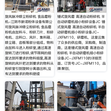
旋风脉冲除尘粉碎机 食品磨粉
锤式旋风磨 高速自动粉碎机 半
机-江阴市新诺粉体设备有限公
自动研磨机细小粉碎设备JC 锤
司旋风脉冲除尘粉碎机 食品磨
式旋风磨 高速自动粉碎机 半自
粉机由加料斗、粉碎刀片、粉碎
动研磨机细小粉碎设备JC-
电机、出料口、风叶、集料箱、
JXFM110，研磨机，这里云集
除尘箱、齿板等部分组成。物料
了众多的供应商，采购商，制造
由加料斗进入粉碎室,通过高速
商。这是锤式旋风磨 高速自动
旋转刀进行粉碎,调节筛网的细
粉碎机 半自动研磨机细小粉碎
度达到所要求的物料细度,高速
设备JC-JXFM110的详细页
旋转的风叶把达到要求的物料从
面。订货号:JC-JXFM110，品
粉碎室引到旋转分离器出料,没
牌:聚创，
有达到要求的物料继续