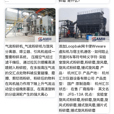
…
碎磨 是什么？
气流粉碎机_气流粉碎机与旋风
添加Loopbak网卡使Wvware
分离器、除尘器、引风机组成一
虚拟机与宿主机通信··如何阻止
整套粉碎系统。 压缩空气经过
页面对&等符号转义字符·实验
滤干燥后，通过拉瓦尔喷嘴高速
室旋风式粉碎磨,粉碎磨,旋风磨,
喷射入粉碎腔，在多股高压气流
旋风式粉碎磨,锤式旋风磨 产
的交汇点处物料被反复碰撞、磨
品： 杭州汇尔 产品产地： 杭州
擦、剪切而粉碎，粉碎后的物料
汇尔仪器设备有限公司 产品类
在风机抽力作用下随上升气流运
型： 国产 原制造商： 杭州汇尔
动至分级晚影葛区，在高速旋转
状态： 在售 厂商指导： 英文名
的分级涡轮产生的强大离心
称： JFS-13A 优点： 实验室
旋风式粉碎磨,粉碎磨,旋风磨,旋
风式粉碎磨,锤式旋风磨,锤片式
粉碎磨,锤式旋风粉碎磨