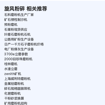
旋风粉碎 相关推荐
石料磨粉机生产厂家
矿石惯性制沙机
预粉磨机
石膏粉现货供应
叶腊石磨粉机石机
公路用矿粉生产设备
日产一千方石子磨粉机价格
电厂粉煤灰生产设备
3700e立磨参数
2000目珍珠磨粉机
桂林磨机
水渣立磨
zenith矿机
上海威利特磨粉机
金属铝磨粉机
碎石规格圆振筛机
化肥磨粉机
干粉砂浆换算
矿用磨粉机结构