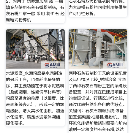
2、对用于 饲养添加剂 或 一般
石灰石粉取代粉煤灰的可行性。
填充剂使用石灰石微粉制品，石
为大规模石粉的回收利用提供生
灰石粉厂家一般 采用 将矿石 经
产可行性分析。
颗粒式粉碎机
水泥粉磨_水泥粉磨是水泥制造
两种石灰石制粉工艺的设备配置
的最后工序，也是耗电最多的工
及运行情况比较_材料冶金 介绍
序。其主要功能在于将水泥熟料
了两种石灰石制粉工艺的系统设
（及缓凝剂、性能调节材料等）
备配置，并对其在已建成项目上
粉磨至适宜的粒度（以细度、比
的实际调试、行情况进行比较，
表面积等表示），形成一定的颗
通过比较归纳出各自的优缺点。
粒级配，增大其水化面积，加速
关键词：石灰石制粉系统;设备
水化速率，满足水泥浆体凝结，
配置;振动磨;柱磨机;选粉机。 循
硬化要求。
环流化床锅炉燃烧时需要向炉内
喷射一定粒度的石灰石粉,以达