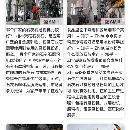
哪个厂家的石灰石磨粉机比较
食品里面干燥剂和脱氧剂哪个实
好？_桂林鸿程石灰石，是应用
用？ - 知乎 - Zhihu��卖冰
广泛的非金属矿物，粉磨石灰石
粉是冰粉粉好还是用冰粉籽手搓
需要使用到专用的磨粉机设备。
好？ - 知乎 - Zhihu做冰粉为
那么， 哪个厂家的石灰石磨粉
什么要放石灰水？ - 知乎 -
机比较好 ？ 桂林鸿程是专业的
Zhihu被石灰粉撒眼睛会发生什
石灰石磨粉机制造厂家，鸿程提
么？如何处理？ - 知乎 -
供理想的石灰石 立式磨粉机 设
Zhihu��看更多结果高钙石灰
备提升产能和生产效率，同时，
石生产线设备 -- 红星机器高钙
石灰石粉体品质更理想，市场竞
石灰石只有经过磨粉深加工后才
争力更强，为客户带来了直观的
可得到有效利用，在加工生产过
程中主要会用到哪些加工设备
呢？包括有磨粉机、式磨粉机、
磨粉机、雷蒙磨粉机、高压微粉
磨等。