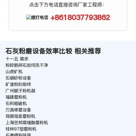
点击下方电话直接咨询厂家工程师：
+8618037793862
石灰粉磨设备效率比较 相关推荐
十一五 需求
粉碎鹅卵石如何洗干净
山虎矿机
石硝砂粉设备
矿渣粉的取样
广州腻子粉机器
福建磨粉机
石料粗破机
刃具修磨设备
现做现卖磨粉机
上海世邦腐植酸磨粉机
桂林97型磨粉机
石墨精粉吨袋