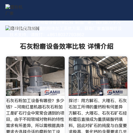
作为专业的 石灰粉磨设备效率比较 制造厂家，我们致力于为
您量身定制高价值的粉体加工系统方案。获取厂家直销报价及
技术支持，请拨打：+8618037793862
石灰粉磨设备效率比较 详情介绍
石灰石粉加工设备有哪些？多少
探讨：用方解石、大理石、石灰
钱？-河南红星机器石灰石粉加
石加工所得的重钙粉有何差异
工是矿石行业中常常会遇到的项
方解石、大理石、石灰石矿石经
目，由于不同领域对物料的特性
粉磨后直接成为重质碳酸钙填
需求有所差异，所以需根据具体
料，因此对矿石的纯度与白度要
要求去选择合适的磨粉加工设
求极高，氧化钙的含量要求几乎