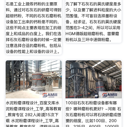
石是工业上提炼钙粉的主要原
先了解下石灰石的莫氏硬度是多
料，通过对石灰石的研磨可得到
少，以及要了解进料粒度的大小
超细钙粉，不同的石灰石磨粉机
范围值，不可盲目选择墨粉设
设备加工出来的钙粉是不同的，
备。经求证，石灰石的莫氏硬度
这些不同点主要表现在加工的细
范围在3~4之间，所以可以采用
度上和成品的白度上。我们在选
HGM德版超细磨粉机、雷蒙磨
择石灰石磨粉设备的时候一定要
粉机以及三环中速微粉磨。
注意选择合适的磨粉机，包括从
设备的性能上和设备的设计上。
水泥粉磨课程设计_百度文库水
100目石灰石粉磨设备都有哪
泥粉磨课程设计_工学_高等教育
些？哪种磨粉机更好？-河南 石
_教育专区 282人阅读|15次下
灰石磨粉机可以将石块研磨成想
载 水泥粉磨课程设计_工学_高
要的细度，比如100目、200
等教育_教育专区。课程设计说
目、325目、600目、1000目