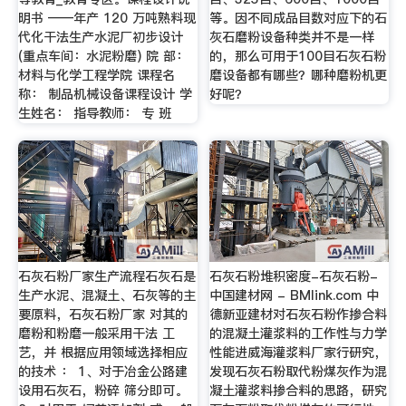
明书 ——年产 120 万吨熟料现
等。因不同成品目数对应下的石
代化干法生产水泥厂初步设计
灰石磨粉设备种类并不是一样
(重点车间：水泥粉磨) 院 部：
的，那么可用于100目石灰石粉
材料与化学工程学院 课程名
磨设备都有哪些？哪种磨粉机更
称： 制品机械设备课程设计 学
好呢？
生姓名： 指导教师： 专 班
石灰石粉厂家生产流程石灰石是
石灰石粉堆积密度-石灰石粉-
生产水泥、混凝土、石灰等的主
中国建材网 - BMlink.com 中
要原料，石灰石粉厂家 对其的
德新亚建材对石灰石粉作掺合料
磨粉和粉磨一般采用干法 工
的混凝土灌浆料的工作性与力学
艺，并 根据应用领域选择相应
性能进威海灌浆料厂家行研究，
的技术 ： 1、对于冶金公路建
发现石灰石粉取代粉煤灰作为混
设用石灰石，粉碎 筛分即可。
凝土灌浆料掺合料的思路，研究