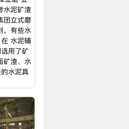
考水泥矿渣
集团立式磨
到，有些水
在 水泥辅
别选用了矿
面矿渣、水
来的水泥具