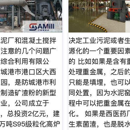
水泥厂和混凝土搅拌
决定工业污泥或者
应注意的几个问题广
源化的一个重要因
渣综合利用有限公
的 比如如果是含有
防城港市港口区大西
处理重金属，之后
业园，是防城港市利
只能是填埋，也可
渣制造矿渣粉的新型
同处置，因为水泥
企业，公司成立于
程中可以把重金属
1月，总投资2亿元，建
化。 如果是西医药
0万吨S95级粒化高炉
生素菌渣，也是脱