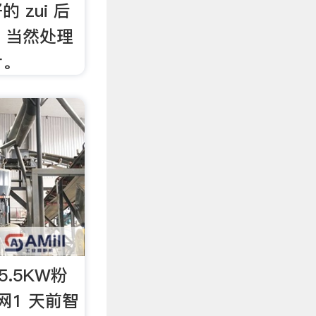
的 zui 后
，当然处理
计。
5.5KW粉
网1 天前智