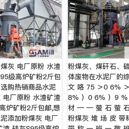
煤灰 电厂原粉 水渣
粉煤灰、煤矸石、
S95级高炉矿粉2斤包
体废物在水泥厂的综
网选购热销商品水泥
文 咯 75 ＞0 6％ 
 电厂原粉 水渣矿渣
8％ ）0 6％ ）9 ％
级高炉矿粉2斤包邮,想
材 — — 萤 石 萤 
泥添加粉煤灰 电厂
粉煤灰 堆 场 皮 带
矿渣 硅灰S95级高炉
带 称 一 班 一 敬 班 