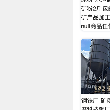
矿粉2斤包
矿产品加
null商品
钢铁厂 矿
磨科技钢