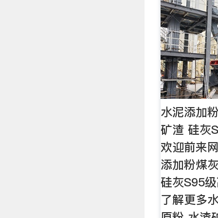
水泥添加粉
矿渣 硅灰
欢迎前来
添加粉煤灰
硅灰S95
了解更多水
原粉 水渣