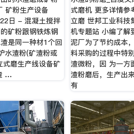
厂 矿粉生产设备
式磨机 更多详情参
月22日 - 混凝土搅拌
立磨 世邦工业科技
到的矿粉跟钢铁炼钢
机专题站 小编了解
渣是同一种材1个回
泥厂为了节约成本，
炉水渣粉(矿渣粉或
料采购的过程中特
立式磨生产线设备矿
渣微粉，因 为一方
渣 …
渣粉磨后，生产出
有