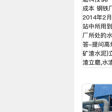
成本 钢铁
2014年2
站中所用
厂所处的水
答-提问高
矿渣水泥)
渣立磨,水