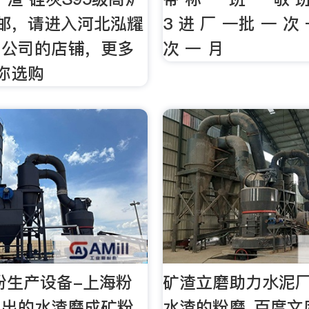
邮，请进入河北泓耀
3 进 厂 一批 一 次
工公司的店铺，更多
次 一 月
任你选购
粉生产设备-上海粉
矿渣立磨助力水泥
厂出的水渣磨成矿粉
水渣的粉磨_百度文