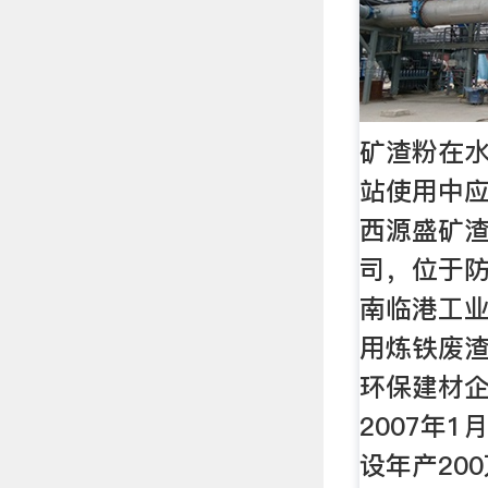
矿渣粉在
站使用中
西源盛矿
司，位于
南临港工
用炼铁废
环保建材
2007年
设年产20