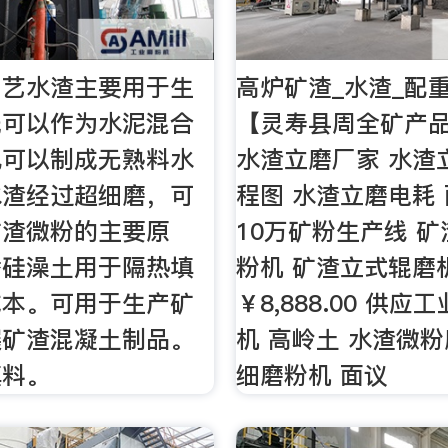
工艺水渣主要用于生
高炉矿渣_水渣_配
既可以作为水泥混合
【灵寿县周全矿产
也可以制成无熟料水
水渣立磨厂家 水渣
水渣经过超细磨，可
程图 水渣立磨电耗 
矿渣微粉的主要原
10万矿粉生产线 
替硅澡土用于隔热填
粉机 矿渣立式辊磨
成本。可用于生产矿
￥8,888.00 供
碾矿渣混凝土制品。
机 高岭土 水渣微粉
填料。
细磨粉机 面议