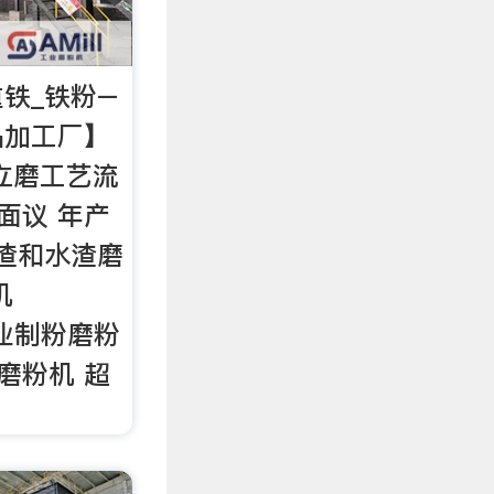
重铁_铁粉–
品加工厂】
立磨工艺流
面议 年产
矿渣和水渣磨
机
应工业制粉磨粉
磨粉机 超