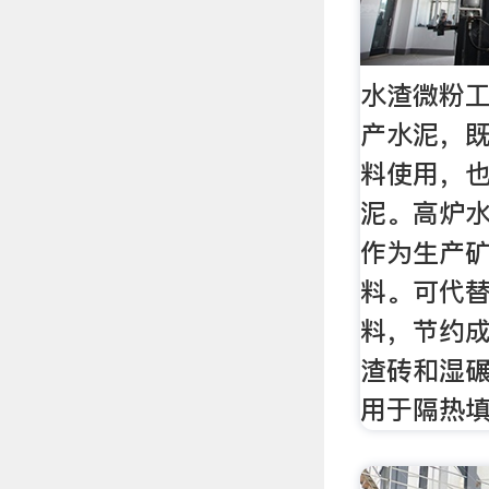
水渣微粉
产水泥，
料使用，
泥。高炉
作为生产
料。可代
料，节约
渣砖和湿
用于隔热