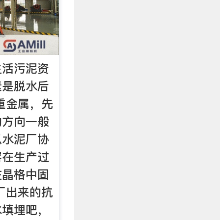
生活污泥资
素是脱水后
重金属，先
的方向一般
以水泥厂协
窑在生产过
在晶格中固
厂出来的抗
水填埋吧，