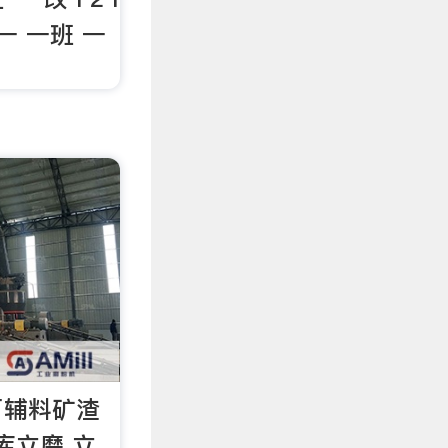
 一 一班 一
厂辅料矿渣
库立磨 立