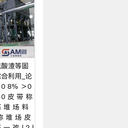
硫酸渣等固
合利用_论
＞0 8％ ＞0
 0 皮 带 称
石 堆 场 料
称 堆 场 皮
一 改 l 2 l