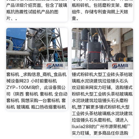
产品详细介绍页面，包含了玻璃
瓶粉碎机，包括磨粉支架、磨粉
瓶抗热震性试验机产品的图
组件、存储专利查询就上天眼
片、。
查。
套标机 _求购信息_商机_食品机
锤式粉碎机大型工业砖头茶枯玻
械设备网23 小时前套标机
璃瓶水泥块建筑垃圾锤头石头
ZYP-100M询价，此设备我公
欢迎前来网实力旺铺，选购锤式
司（陕西 套标机 套标机 全自动
粉碎机大型工业砖头茶枯玻璃瓶
套标机 我想采购一台套标机 套
水泥块建筑垃圾锤头石头磨粉
标机 玻璃瓶 瓶口热收缩套标机
机,想了解更多锤式粉碎机大型
工业砖头茶枯玻璃瓶水泥块建筑
垃圾锤头石头磨粉机，请进入
liuxia288的广州市源荣机械厂
实力旺铺，更多商品任你选购