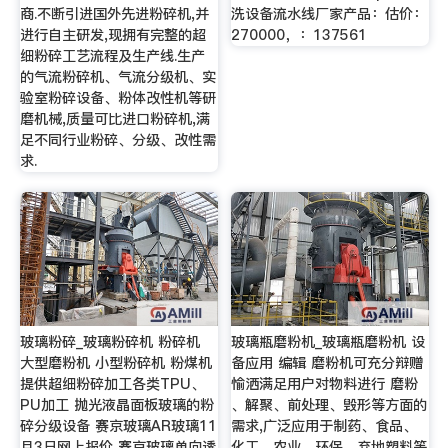
商.不断引进国外先进粉碎机,并
洗设备流水线厂家产品：估价：
进行自主研发,现拥有完整的超
270000，：137561
细粉碎工艺流程及生产线.生产
的气流粉碎机、气流分级机、实
验室粉碎设备、粉体改性机等研
磨机械,质量可比进口粉碎机,满
足不同行业粉碎、分级、改性需
求.
玻璃粉碎_玻璃粉碎机 粉碎机
玻璃瓶磨粉机_玻璃瓶磨粉机 设
大型磨粉机 小型粉碎机 粉煤机
备应用 编辑 磨粉机可充分辩赠
提供超细粉碎加工各类TPU、
愉洒满足用户对物料进行 磨粉
PU加工 抛光液晶面板玻璃的粉
、解聚、前处理、毁形等方面的
碎分级设备 赛京玻璃AR玻璃11
需求,广泛应用于制药、食品、
月3日网上报价 赛京玻璃单向透
化工、农业、环保、弃地塑料等