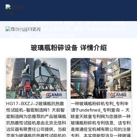
作为专业的 玻璃瓶粉碎设备 制造厂家，我们致力于为您量身
定制高价值的粉体加工系统方案。获取厂家直销报价及技术支
持，请拨打：+8618037793862
玻璃瓶粉碎设备 详情介绍
HG17-BXZJ-2玻璃瓶抗热震
一种玻璃瓶粉碎机专利_专利申
性试验机-智能制造网1 天前智
请于undefined_专利查询 - 天
能制造网为您推荐的产品玻璃瓶
眼查天眼查专利网为您提供一种
抗热震性试验机是由北京北信科
玻璃瓶粉碎机专利信息，该专利
远仪器有限责任公司提供，当前
是南通佳宝机械有限公司的注册
页面为玻璃瓶抗热震性试验机的
专利，本实用新型涉及一种玻璃