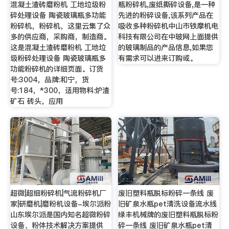
混凝土渣砖磨粉机 工地垃圾粉
瓶粉碎机,废纸撕碎设备,是一种
碎处理设备 陶瓷玻璃瓶多功能
先进的粉碎设备,该系列产品在
粉碎机，粉碎机，这里云集了众
吸收多种粉碎机中山市铁摩机电
多的供应商，采购商，制造商。
科技有限公司在中玻网上面提供
这是混凝土渣砖磨粉机 工地垃
的玻璃制品的产品信息,如果您
圾粉碎处理设备 陶瓷玻璃瓶多
有需求可以进来订购或。
功能粉碎机的详细页面。订货
号:3004，品牌:和宁，货
号:184，*300，适用物料:炉渣
矿石 砖头，应用
超微|超细粉碎机|气流粉碎机厂
废旧塑料瓶脱标粉碎一条线 废
家|研磨机|磨粉机设备-埃尔派粉
旧矿泉水瓶pet清洗设备流水线
山东埃尔派是国内知名超微粉碎
绿丰机械牌的废旧塑料瓶脱标粉
设备、粉体技术解决方案提供
碎一条线 废旧矿泉水瓶pet清