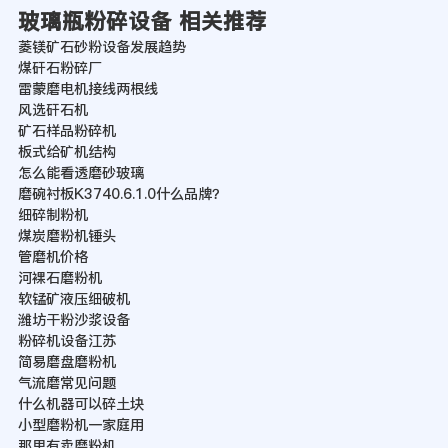
玻璃瓶粉碎设备 相关推荐
菱镁矿石砂粉设备发展趋势
煤矸石粉碎厂
雷蒙磨电机接线两根线
风选矸石机
矿石样品粉碎机
板式给矿机结构
怎么能看透磨砂玻璃
磨碗衬板K3740.6.1.0什么品牌？
细碎制粉机
煤炭磨粉机锤头
管磨机价格
河裸石磨粉机
软锰矿液压细破机
潍坊干粉沙浆设备
粉碎机设备江苏
简易磨盘磨粉机
气流磨常见问题
什么机器可以碎土块
小型磨粉机一家庭用
那里有卖磨粉机