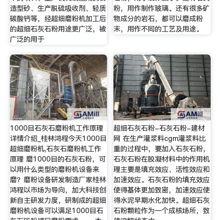
造型砂、生产脱硫吸收剂、轻质
粉，用作制作玻璃。还有很多矿
碳酸钙等，经超细磨粉机加工后
物成分的岩石，都可以磨成粉
的超细石灰石粉用途更广泛，被
末，用作不同的工艺及用途。
广泛的用于
1000目石灰石磨粉机工作原理
超细石灰石粉-石灰石粉-建材
详情介绍_桂林鸿程今天1000目
网 在生产灌浆料cgm灌浆料比
超细磨粉机,石灰石磨粉机工作
重的过程中，要加入石灰石粉，
原理 磨1000目的石灰石粉，可
石灰石粉在胶凝材料中的作用机
以用什么类型的磨粉机设备来
理主要是填充效应、活性效应和
磨？磨粉设备研发制造厂家桂林
加速效应。石灰石粉的填充效应
鸿程以市场为导向，加大科技创
使得基体更加致密，加速效应使
新自主研发力度，研制成的超细
得水泥早期水化加快。超细石灰
磨粉机设备可以满足1000目石
石粉颗粒作为一个成核场所，致