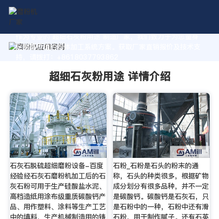
作为专业的 超细石灰粉用途 制造厂家，我们致力于为您量身
定制高价值的粉体加工系统方案。获取厂家直销报价及技术支
持，请拨打：+8618037793862
超细石灰粉用途 详情介绍
石灰石脱硫超细磨粉设备-百度
石粉_石粉是石头的粉末的通
经验经石灰石磨粉机加工后的石
称，石头的种类很多，根据矿物
灰石粉可用于生产硅酸盐水泥、
成分划分有很多品种，并不一定
高档造纸用涂布级重质碳酸钙产
是碳酸钙。碳酸钙是石灰石，只
品、用作塑料、涂料等生产工艺
是石粉中的一种，石粉中还有滑
中的填料、生产机械制造用的铸
石粉，用于制作腻子。还有石英