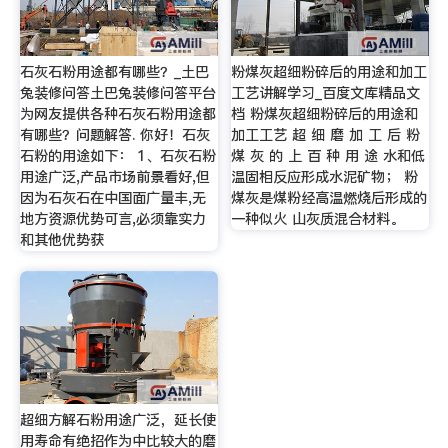
石灰石粉用途都有哪些？_土巴
粉煤灰超细粉碎后的用途和加工
兔装修问答土巴兔装修问答平台
工艺讲解学习_百度文库精品文
为网友提供各种石灰石粉用途都
档 粉煤灰超细粉碎后的用途和
有哪些？问题解答. 你好！石灰
加工工艺 超 细 磨 加 工 后 粉
石粉的用途如下： 1、石灰石粉
煤 灰 的 上 百 种 用 途 水和低
用途广泛,产品市场前景看好,但
温固相反应形成水泥矿物； 粉
因为石灰石在中国面广量丰,无
煤灰是煤粉经高温燃烧后形成的
地方资源优势可言,必须靠实力
一种似火 山灰质混合材料。
和其他优势获
超细方解石粉用途广泛，延长使
用寿命有绝招作为中比较大的磨