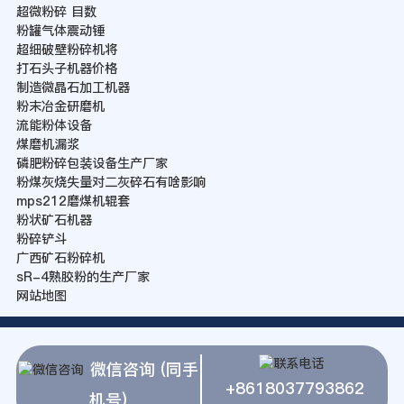
超微粉碎 目数
粉罐气体震动锤
超细破壁粉碎机将
打石头子机器价格
制造微晶石加工机器
粉末冶金研磨机
流能粉体设备
煤磨机漏浆
磷肥粉碎包装设备生产厂家
粉煤灰烧失量对二灰碎石有啥影响
mps212磨煤机辊套
粉状矿石机器
粉碎铲斗
广西矿石粉碎机
sR-4熟胶粉的生产厂家
网站地图
微信咨询 (同手
+8618037793862
机号)