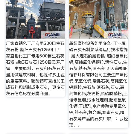
厂家直销化工厂专用500目生石
超细磨粉设备能用多久·工业脱
灰石粉 超细石灰石1250目 厂
硫石灰石制浆系统运行技术措施
家直销化工厂专用500目生石灰
·磨大理石的磨粉机·超细氢氧化
石粉 超细石灰石1250目灵寿厂
钙,高纯氧化钙颗粒,活性石灰,生
家，主要原料。石灰和石灰石大
石灰,熟石灰,消石灰 2 天前衡阳
量用做建筑材料，也是许多工业
恒新环保有限公司主要生产氧化
的重要原料。碳酸钙可直接加工
钙,氢氧化钙,活性石灰,高纯氧化
成石料和烧制成生石灰，更多石
钙颗粒,生石灰,消石灰,石灰,高
灰石信息尽在分类商圈。
纯氧化钙,灰钙粉,脱硫脱硝粉,土
壤修复剂,污水处理剂,超细氢氧
化钙,干燥剂,水产养殖专用氧化
钙,熟石灰,复合碱,湖南石灰,精
石灰等产品的石灰厂家，：罗经
理，。