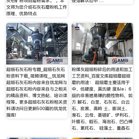
灰石矿粉项目磨粉需求。 。本
使溶解状态中 …
文将为您介绍石灰石磨粉机工作
原理、优势特点
超细石灰石粉专题_超细石灰石
粉煤灰超细粉碎后的用途和加工
粉资料下载_视频课程__筑龙网
工艺资料_百度文库超细磨超细
超细石灰石粉内容来自筑龙网与
磨的用途： 超细磨主要适用于
超细石灰石粉内容来自与之相关
中、低硬度，莫氏硬 度&le；6
的精品资料、博文热帖、培训课
级的非易燃易爆的脆性物料，如
程等。更多超细石灰石粉相关资
方 解石、白垩、石灰石、白云
料请访问日更新500篇的筑龙优
石、炭黑、高岭 土、膨润土、
搜库!
滑石、云母、菱镁矿、伊利石、
叶腊石、蛭石、海泡石、凹凸棒
石、累托石、 硅藻土、重晶石