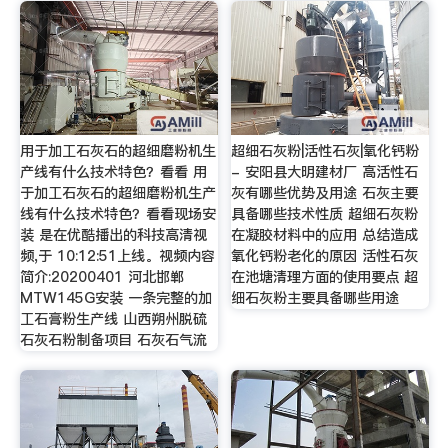
用于加工石灰石的超细磨粉机生
超细石灰粉|活性石灰|氧化钙粉
产线有什么技术特色？看看 用
- 安阳县大明建材厂 高活性石
于加工石灰石的超细磨粉机生产
灰有哪些优势及用途 石灰主要
线有什么技术特色？看看现场安
具备哪些技术性质 超细石灰粉
装 是在优酷播出的科技高清视
在凝胶材料中的应用 总结造成
频,于 10:12:51上线。视频内容
氧化钙粉老化的原因 活性石灰
简介:20200401 河北邯郸
在池塘清理方面的使用要点 超
MTW145G安装 一条完整的加
细石灰粉主要具备哪些用途
工石膏粉生产线 山西朔州脱硫
石灰石粉制备项目 石灰石气流