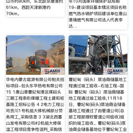
山市约80km，东北距京唐港约
年10月国家环境保护总局制
61km，西距天津新港约
19-建设项目基本情况项目名称
70km。
燃气热水锅炉项目建设单位唐山
港瑞燃气有限公司法人代表李
达…
华电内蒙古能源有限公司相关招
曹妃甸（码头）原油商储基地工
标项目-包头东华热电有限公司
程通过竣工验收-石油工程-国
15 1唐山港曹妃甸港区煤码头
际 曹妃甸（码头）原油商储基
三期工程条形煤棚工程土建和桩
地工程通过竣工验收,11月18
基施工招标公告 4 2电力工程公
日，曹妃甸(码头)原油商业储备
司贡川1号机组大修机械部分劳
基地工程通过了由管道公司(总
务用工_采购信息 3 3湖北西塞
部工程部授权管道公司验收)组
山发电有限公司#2机组大修保
织的竣工验收。曹妃甸(码头)原
温工程项目竞争性谈判_采购信
油商业储备基地位于曹妃甸工业