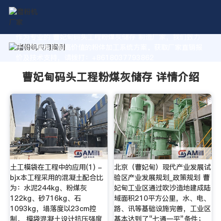
作为专业的 曹妃甸码头工程粉煤灰储存 制造厂家，我们致力
于为您量身定制高价值的粉体加工系统方案。获取厂家直销报
价及技术支持，请拨打：+8618037793862
曹妃甸码头工程粉煤灰储存 详情介绍
土工模袋在工程中的应用(1) -
北京（曹妃甸）现代产业发展试
bjx本工程采用的混凝土配合比
验区产业发展规划_政策规划 曹
为：水泥244kg、粉煤灰
妃甸工业区通过吹沙造地建成陆
122kg、砂716kg、石
域面积210平方公里，水、电、
1093kg，塌落度以23cm控
路、讯等基础设施完善，工业区
制。 模袋混凝土设计抗压强度
基本达到了“七通一平”条件；