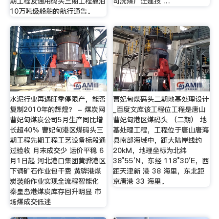
期工程及通用码头三期工程靠泊
司洗煤厂迁建技 …
10万吨级船舶的航行通告。
水泥行业再遇旺季停限产，能否
曹妃甸煤码头二期地基处理设计
复制2010年的辉煌？ - 煤炭网
_百度文库该工程位工程是唐山
曹妃甸煤炭公司5月生产同比增
曹妃甸港区煤码头 （二期） 地
长超40% 曹妃甸港区煤码头三
基处理工程，工程位于唐山唐海
期工程先期工程工艺设备标段通
县南部海域中，距大陆岸线约
过验收 月末成交少 运价平稳 6
20kM，地理坐标为北纬
月1日起 河北港口集团黄骅港区
38°55′N，东经 118°30′E，西
下调矿石作业包干费 黄骅港煤
距天津新 港 38 海里，东北距
炭装船作业实现全流程智能化
京唐港 33 海里。
秦皇岛港煤炭库存回升明显 市
场煤成交低迷