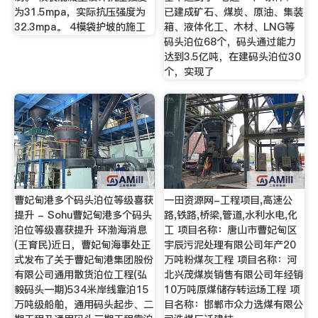
为31.5mpa，实际抗压强度为
已建成矿石、煤炭、原油、集装
32.3mpa。 4模袋护坡的施工
箱、液体化工、木材、LNG等
码头泊位68个，码头通过能力
达到3.5亿吨，在建码头泊位30
个，实现了
曹妃甸港多个码头泊位等级喜获
一田资源网-工程项目,高速公
提升 - Sohu曹妃甸港多个码头
路,铁路,桥梁,管道,水利水电,化
泊位等级喜获提升 环渤海消息
工 项目名称：唐山市曹妃甸区
(王育民)近日，曹妃甸海事处正
宇辰污泥处理有限公司年产20
式发布了关于曹妃甸港集团股份
万吨粉煤灰工程 项目名称：河
有限公司通用散货泊位工程(弘
北兴茂煤炭销售有限公司年经销
毅码头一期)534米岸线靠泊15
10万吨原煤储存转运场工程 项
万吨级船舶，通用码头起步、二
目名称：邯郸市众力选煤有限公