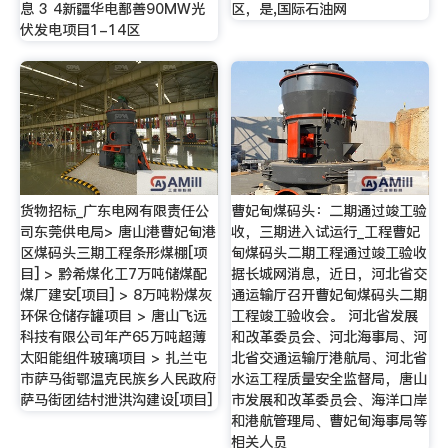
息 3 4新疆华电鄯善90MW光
区，是,国际石油网
伏发电项目1-14区
货物招标_广东电网有限责任公
曹妃甸煤码头：二期通过竣工验
司东莞供电局> 唐山港曹妃甸港
收，三期进入试运行_工程曹妃
区煤码头三期工程条形煤棚[项
甸煤码头二期工程通过竣工验收
目] > 黔希煤化工7万吨储煤配
据长城网消息，近日，河北省交
煤厂建安[项目] > 8万吨粉煤灰
通运输厅召开曹妃甸煤码头二期
环保仓储存罐项目 > 唐山飞远
工程竣工验收会。 河北省发展
科技有限公司年产65万吨超薄
和改革委员会、河北海事局、河
太阳能组件玻璃项目 > 扎兰屯
北省交通运输厅港航局、河北省
市萨马街鄂温克民族乡人民政府
水运工程质量安全监督局，唐山
萨马街团结村泄洪沟建设[项目]
市发展和改革委员会、海洋口岸
和港航管理局、曹妃甸海事局等
相关人员