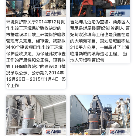
环境保护部关于2014年12月拟
曹妃甸几近沦为空城：商务区人
作出竣工环境保护验收决定的
荒尽是烂尾楼|曹妃甸|首钢|人 曹
根据建设项目竣工环境保护验收
妃甸吹沙填海工程也是我国在建
管理有关规定，经审查，我部拟
的大填海项目，规划陆域面积达
对40个建设项目作出竣工环境
310平方公里，一举超过了上海
保护验收决定。为保证此次审查
临港新城的填海造地工程。 当
工作的严肃性和公正性，现将拟
地人习惯称曹妃甸
竣工环保验收决定的建设项目情
况予以公示，公示期为2014年
12月26日－2015年1月4日（5
个工作