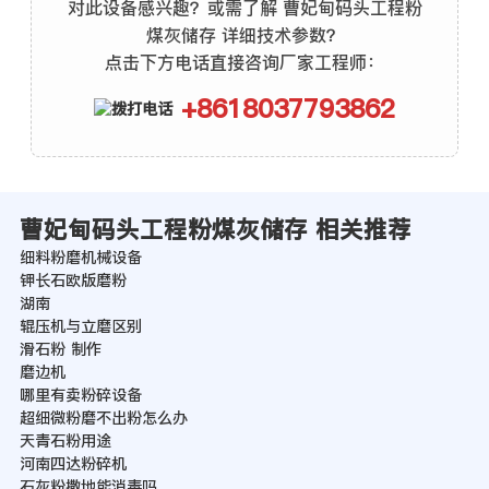
对此设备感兴趣？或需了解 曹妃甸码头工程粉
煤灰储存 详细技术参数？
点击下方电话直接咨询厂家工程师：
+8618037793862
曹妃甸码头工程粉煤灰储存 相关推荐
细料粉磨机械设备
钾长石欧版磨粉
湖南
辊压机与立磨区别
滑石粉 制作
磨边机
哪里有卖粉碎设备
超细微粉磨不出粉怎么办
天青石粉用途
河南四达粉碎机
石灰粉撒地能消毒吗