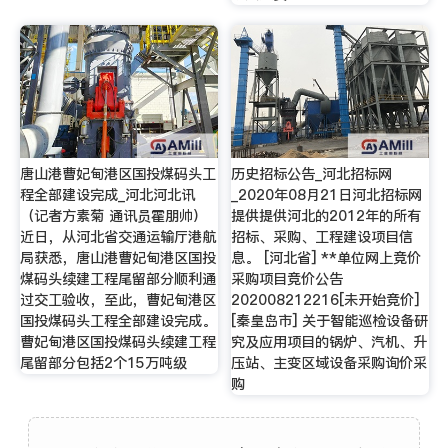
唐山港曹妃甸港区国投煤码头工
历史招标公告_河北招标网
程全部建设完成_河北河北讯
_2020年08月21日河北招标网
（记者方素菊 通讯员霍朋帅）
提供提供河北的2012年的所有
近日，从河北省交通运输厅港航
招标、采购、工程建设项目信
局获悉，唐山港曹妃甸港区国投
息。 [河北省] **单位网上竞价
煤码头续建工程尾留部分顺利通
采购项目竞价公告
过交工验收，至此，曹妃甸港区
202008212216[未开始竞价]
国投煤码头工程全部建设完成。
[秦皇岛市] 关于智能巡检设备研
曹妃甸港区国投煤码头续建工程
究及应用项目的锅炉、汽机、升
尾留部分包括2个15万吨级
压站、主变区域设备采购询价采
购