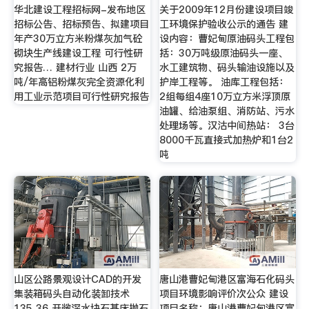
华北建设工程招标网-发布地区
关于2009年12月份建设项目竣
招标公告、招标预告、拟建项目
工环境保护验收公示的通告 建
年产30万立方米粉煤灰加气砼
设内容：曹妃甸原油码头工程包
砌块生产线建设工程 可行性研
括：30万吨级原油码头一座、
究报告… 建材行业 山西 2万
水工建筑物、码头输油设施以及
吨/年高铝粉煤灰完全资源化利
护岸工程等。 油库工程包括：
用工业示范项目可行性研究报告
2组每组4座10万立方米浮顶原
油罐、给油泵组、消防站、污水
处理场等。汉沽中间热站： 3台
8000千瓦直接式加热炉和1台2
吨
山区公路景观设计CAD的开发
唐山港曹妃甸港区富海石化码头
集装箱码头自动化装卸技术
项目环境影响评价次公众 建设
135 36 开敞深水块石基床抛石
项目名称：唐山港曹妃甸港区富