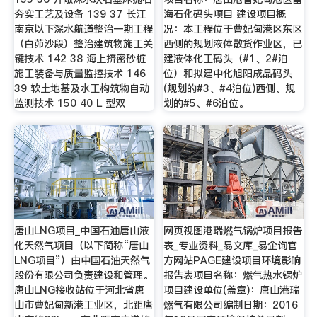
夯实工艺及设备 139 37 长江
海石化码头项目 建设项目概
南京以下深水航道整治一期工程
况：本工程位于曹妃甸港区东区
（白茆沙段）整治建筑物施工关
西侧的规划液体散货作业区，已
键技术 142 38 海上挤密砂桩
建液体化工码头（#1、2#泊
施工装备与质量监控技术 146
位）和拟建中化旭阳成品码头
39 软土地基及水工构筑物自动
(规划的#3、#4泊位)西侧、规
监测技术 150 40 L 型双
划的#5、#6泊位。
唐山LNG项目_中国石油唐山液
网页视图港瑞燃气锅炉项目报告
化天然气项目（以下简称“唐山
表_专业资料_易文库_易企询官
LNG项目”）由中国石油天然气
方网站PAGE建设项目环境影响
股份有限公司负责建设和管理。
报告表项目名称：燃气热水锅炉
唐山LNG接收站位于河北省唐
项目建设单位(盖章)：唐山港瑞
山市曹妃甸新港工业区，北距唐
燃气有限公司编制日期：2016