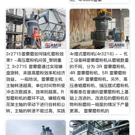
3r2715雷蒙磨如何强化磨粉效
4r摆式磨粉机(4r3216) - - 化
果？-高压磨粉机问答_黎明重
工设备网雷蒙磨粉机从磨辊数量
工 3r2715 雷蒙磨通过实现辗
的不同，分为 3R 雷蒙磨粉机、
盘旋转，来提高磨粉效率和经济
4R 雷蒙磨粉机、5R 雷蒙磨粉
效益。 一般地说，雷蒙磨主机
机、6R 雷蒙磨粉机。另外，高
主轴转速越高，单位时间物料受
压悬辊磨粉机、强压摆式磨粉机
冲击次数越多，效率则越高。R
等都是在普通的雷蒙磨粉机上基
型磨粉机的磨环不动，辗辊在梅
础上改进的。改进后的磨粉机在
花架主轴的带动下进行自转和公
物料粉磨同一细度的情况下产量
转。主轴的转速不能过高，实践
更高。 雷蒙磨粉机的