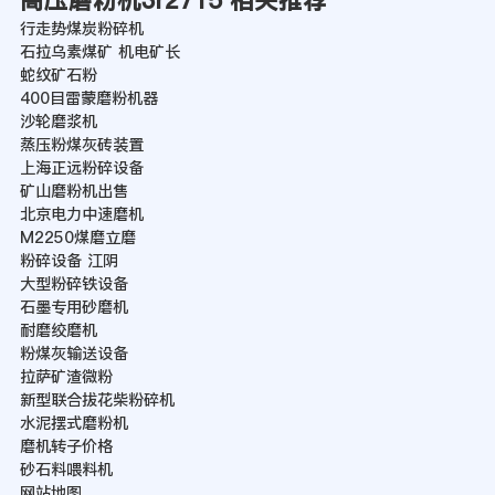
高压磨粉机3r2715 相关推荐
行走势煤炭粉碎机
石拉乌素煤矿 机电矿长
蛇纹矿石粉
400目雷蒙磨粉机器
沙轮磨浆机
蒸压粉煤灰砖装置
上海正远粉碎设备
矿山磨粉机出售
北京电力中速磨机
M2250煤磨立磨
粉碎设备 江阴
大型粉碎铁设备
石墨专用砂磨机
耐磨绞磨机
粉煤灰输送设备
拉萨矿渣微粉
新型联合拔花柴粉碎机
水泥摆式磨粉机
磨机转子价格
砂石料喂料机
网站地图