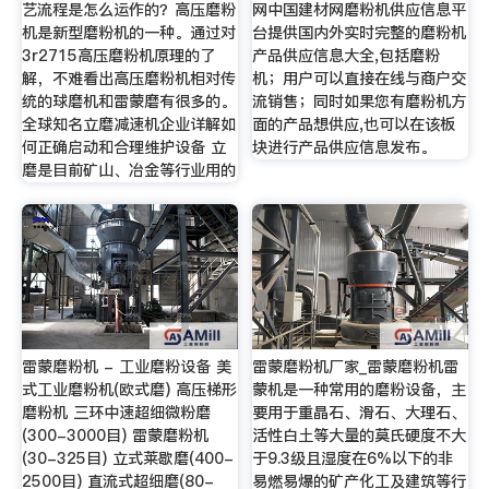
艺流程是怎么运作的？高压磨粉
网中国建材网磨粉机供应信息平
机是新型磨粉机的一种。通过对
台提供国内外实时完整的磨粉机
3r2715高压磨粉机原理的了
产品供应信息大全,包括磨粉
解，不难看出高压磨粉机相对传
机；用户可以直接在线与商户交
统的球磨机和雷蒙磨有很多的。
流销售；同时如果您有磨粉机方
全球知名立磨减速机企业详解如
面的产品想供应,也可以在该板
何正确启动和合理维护设备 立
块进行产品供应信息发布。
磨是目前矿山、冶金等行业用的
雷蒙磨粉机 - 工业磨粉设备 美
雷蒙磨粉机厂家_雷蒙磨粉机雷
式工业磨粉机(欧式磨) 高压梯形
蒙机是一种常用的磨粉设备，主
磨粉机 三环中速超细微粉磨
要用于重晶石、滑石、大理石、
(300-3000目) 雷蒙磨粉机
活性白土等大量的莫氏硬度不大
(30-325目) 立式莱歇磨(400-
于9.3级且湿度在6%以下的非
2500目) 直流式超细磨(80-
易燃易爆的矿产化工及建筑等行