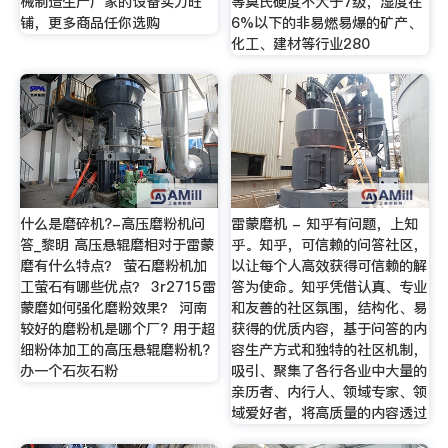
械制造生产厂家的设备实力旺
等莫氏硬度不大于7级，湿度在
铺，更多商品任你选购
6%以下的非易燃易爆的矿产、
化工、建材等行业280
什么是磨碎机?-高压磨粉机问
雷蒙磨机 - 知乎有问题，上知
答_黎明 高压悬辊磨相对于雷蒙
乎。知乎，可信赖的问答社区，
磨有什么特点？ 萤石磨粉机加
以让每个人高效获得可信赖的解
工萤石有哪些优点？ 3r2715雷
答为使命。知乎凭借认真、专业
蒙磨如何强化磨粉效果？ 河南
和友善的社区氛围，结构化、易
较好的磨粉机是哪个厂? 用于超
获得的优质内容，基于问答的内
细粉体加工的高压悬辊磨粉机?
容生产方式和独特的社区机制，
办一个石灰石粉
吸引、聚集了各行各业中大量的
亲历者、内行人、领域专家、领
域爱好者，将高质量的内容透过