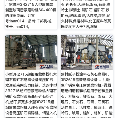
厂家供应3R2715大型雷蒙磨
石,钾长石,大理石,滑石,石膏,高
新型玻璃雷蒙磨粉机60-400目
岭土,膨润土,磷矿石,锰矿石,铁
的详细页面。订货
矿石,玻璃,陶瓷,活性炭,炭黑,耐
号:lmm014，品牌:千邦机械，
火材料,保温材料,化工原料等莫
货号:lmm014，
氏硬度不大于7级,湿度
小型3R2715超细雷蒙磨粉机大
建材腻子粉涂料石灰石磨粉机
理石铜矿石磨粉设备高压矿石
3R2615雷蒙磨粉设备 - 共驰
欢迎前来网实力旺铺，选购小型
生产销售高压雷蒙磨粉机-微粉
3R2715超细雷蒙磨粉机大理石
磨超细磨粉碎机适用于粉碎重晶
铜矿石磨粉设备高压矿石粉碎
石、方解石、钾长石、滑石、大
机,想了解更多小型3R2715超
理石、石灰石、石膏、石英石、
细雷蒙磨粉机大理石铜矿石磨粉
活性白士、活性炭、膨润土、高
设备高压矿石粉碎机，请进入机
岭石、玻璃、锰矿、铬矿、矿渣