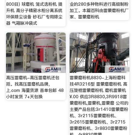
800目) 球磨机 笼式选粉机 提
业的280多种物料进行高细制粉
升机 高分子精密水相分离系统
加工。本篇百科由雷蒙磨粉机厂
环保除尘设备 砂石厂专用除尘
家、雷蒙磨粉机
器 气箱脉冲袋式
高压雷磨机-高压雷磨机还包
雷蒙磨粉机8830-上海粉磨科
括。找高压雷磨机品牌，
技4R3216型 雷蒙磨磨粉机 高
上.com 海量货源 首单包邮 48
压旋棍雷蒙磨粉机 磨机雷蒙机
小时发货 7+天包换
¥.00 供应3R8830,3R9918雷
蒙磨粉机,雷蒙机,雷蒙磨 公司的
主要产品包括:3r1410雷蒙磨粉
机、3r2115雷蒙磨粉机、
3r2615雷蒙磨粉机、3r2715
雷蒙磨粉机、3r8830雷蒙磨粉
机、4r8830雷蒙