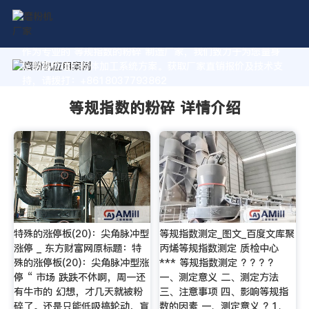
作为专业的 等规指数的粉碎 制造厂家，我们致力于为您量身
定制高价值的粉体加工系统方案。获取厂家直销报价及技术支
持，请拨打：+8618037793862
等规指数的粉碎 详情介绍
特殊的涨停板(20)：尖角脉冲型
等规指数测定_图文_百度文库聚
涨停 _ 东方财富网原标题：特
丙烯等规指数测定 质检中心
殊的涨停板(20)：尖角脉冲型涨
*** 等规指数测定 ? ? ? ?
停 “ 市场 跌跌不休啊，周一还
一、测定意义 二、测定方法
有牛市的 幻想，才几天就被粉
三、注意事项 四、影响等规指
碎了。还是只能低吸搞轮动，盲
数的因素 一、测定意义 ? 1、