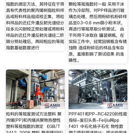
指数的测定方法，其特征在于将
颗粒等规指数时一般 采用干冰
具有代表性的聚丙烯树脂粒料样
作为冷却剂，对PP样品进行玻
品或粉料样品组成校正集，将粒
璃态处理，然后用粉碎机粉碎样
料样品的近红外漫反射光谱经分
品至0.3~0.6 mm微小粉末状，
段多元闪射校正预处理或将粉料
再进行等规萃取分析测试。 由
样品的近红外漫反射光谱经二阶
于所用干冰取自 罐装钢瓶，在
微分预处理后，再同相应的等规
实际工作中，经常因钢瓶含有锈
指数基础数据进行
蚀物 造成粉碎后的样品含有杂
质，直接影响了测试结果 的准
确性。
粒料的等规度测试方法塑料 聚
PPF401和PP-RC4220的性能
丙烯(PP)和丙烯共聚物热塑性
指标-废旧头条-Feijiu网pp
塑料等规指数的测定 《GB/T
f401 中石化扬子石化 物性数
2412-2008 塑料 聚丙烯(PP)
据①原料描述部分：挤出级用途