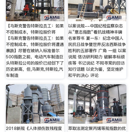
【马斯克警告特斯拉员工：如果
以案说规--中国纪检监察杂志
不控制成本，特斯拉股价将
从“意志指数”看抗战精神丰碑
【马斯克警告特斯拉员工：如果
名家荐书 夏一东：纪念中国人
不控制成本，特斯拉股价将遭遇
民抗日战争暨世界反法西斯战争
暴跌】尽管在被纳入标准普尔
胜利的五部著作 广角 一组 以案
500指数之前，电动汽车制造巨
说规 信访研判助力 破解串标顽
头特斯拉公司的股价已经创下了
疾等 书记说纪 不同寻常的回访
历史新高，但,马斯克,特斯拉,汽
知行话题 以史为鉴，坚定维护
车制造
和平的决心 评论
2018新规《人体损伤致残程度
萃取法测定聚丙烯等规指数的优