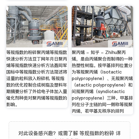
等规指数的粉碎聚丙烯等规指数
聚丙烯 - 知乎 - Zhihu聚丙
快速分析方法豆丁网年月日聚丙
烯，是由丙烯聚合而制得的一种
烯等规指数快速分析方法聂同军
热塑性树脂。按甲基排列位置分
国标中等规指数分析方法简述将
为等规聚丙烯（isotactic
适量的粒料放入粉碎机 等规指
polypropylene）、无规聚丙烯
数的优化控制合成树脂及塑料年
（atactic polypropylene）和
期摘要分析了外给电子体加入量
间规聚丙烯（syndiotactic
催化剂种类对聚丙烯等规指数的
polypropylene）三种。甲基排
影响。
列在分子主链的同一侧称等规聚
丙烯，若甲基无秩序的排列
对此设备感兴趣？或需了解 等规指数的粉碎 详