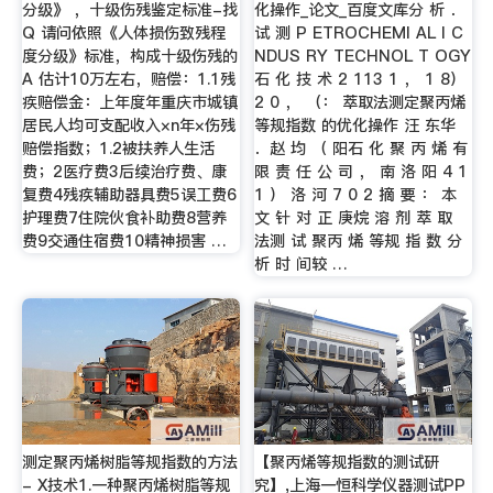
分级》 ，十级伤残鉴定标准-找
化操作_论文_百度文库分 析 ．
Q 请问依照《人体损伤致残程
试 测 P ETROCHEMI AL I C
度分级》标准，构成十级伤残的
NDUS RY TECHNOL T OGY
A 估计10万左右，赔偿：1.1残
石 化 技 术 2 113 1 ， 1 8）
疾赔偿金：上年度年重庆市城镇
2 0 ， （： 萃取法测定聚丙烯
居民人均可支配收入×n年×伤残
等规指数 的优化操作 汪 东华
赔偿指数；1.2被扶养人生活
．赵 均 （ 阳石 化 聚 丙 烯 有
费；2医疗费3后续治疗费、康
限 责 任 公 司 ， 南 洛 阳 4 1
复费4残疾辅助器具费5误工费6
1 ） 洛 河 7 0 2 摘 要 ： 本
护理费7住院伙食补助费8营养
文 针 对 正 庚烷 溶 剂 萃 取
费9交通住宿费10精神损害 …
法测 试 聚丙 烯 等规 指 数 分
析 时 间较 …
测定聚丙烯树脂等规指数的方法
【聚丙烯等规指数的测试研
- X技术1.一种聚丙烯树脂等规
究】,上海一恒科学仪器测试PP