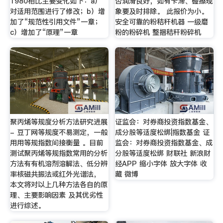
1980相比主要变化如下：a）
否润滑良好，如有卡滞、碰擦现
对适用范围进行了修改；b）增
象要及时排除。 此报价为小。
加了“规范性引用文件”一章；
安全可靠的粉秸秆机器 一级磨
c）增加了“原理”一章
粉的粉碎机 整捆秸秆粉碎机
聚丙烯等规度分析方法研究进展
证监会：对券商投资指数基金、
- 豆丁网等规度不易测定，一般
成分股等适度松绑|指数基金 证
用用等规指数间接衡量 。目前
监会：对券商投资指数基金、成
测试聚丙烯等规指数常用的分析
分股等适度松绑 财联社 新浪财
方法有有机溶剂溶解法、低分辨
经APP 缩小字体 放大字体 收
率核磁共振法或红外光谱法，
藏 微博
本文将对以上几种方法各自的原
理、主要影响因素 及其优劣性
进行综述。