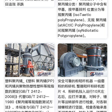
目追涨 杀跌
聚丙烯分类：聚丙烯分子中含有
甲基，按甲基排列 位置分为等
规聚丙烯 (isoTaetic
polyPropylene)、无规 聚丙烯
(atACtIC PolyPropylene)和
间规聚丙烯 (syNdiotatic
Polypropylene)。
塑料聚丙烯_《塑料 聚丙烯(PP)
安全可靠的粉秸秆机器 一级磨
和丙烯共聚物热塑性塑料等规指
粉的粉碎机 整捆秸秆粉碎机图
数的测定(GB/T 2412-
片 4．粉碎机投入运行10天左
2008)》代替GB/T 2412—
右后，应打开罩盖，对转子、锤
1980《聚丙烯等规指数测试方
片等运转部件进行检查，对各联
法》。本标准与GB/T 2412—
接螺校进行坚固，检查各轴承是