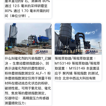
厘米直径的矿石，测算将 80%
通过 12.5 毫米的采样研磨至
80% 通过 1.70 毫米所需的时
间（单位分钟）。
什么叫催化剂的污染指数?_已解
等规萃取器/等规萃取装置 ：
决 - 生意经磨损指数越小，则
M153149 等规萃取器/等规萃
表示该催化剂的抗磨性能好。
取装置 ：M153149 本装置适
粉体磨损指数测定仪 ALF-1 粉
应于 聚丙烯 等规指数 的测试，
体磨损指数测定仪用于测量干粉
符合 北京中西远大科技有限
材料在喷动流态化状态的粉碎、
破损性能。可用于氧化铝、催化
剂、焦炭等的磨损指数测定。
仪器特征： 高精度压力传感器
测量喷吹压力；