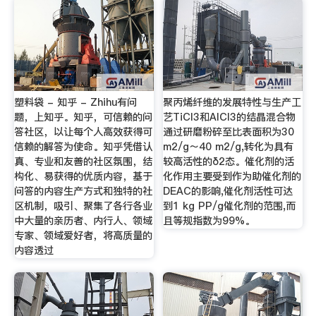
塑料袋 - 知乎 - Zhihu有问
聚丙烯纤维的发展特性与生产工
题，上知乎。知乎，可信赖的问
艺TiCl3和AlCl3的结晶混合物
答社区，以让每个人高效获得可
通过研磨粉碎至比表面积为30
信赖的解答为使命。知乎凭借认
m2/g～40 m2/g,转化为具有
真、专业和友善的社区氛围，结
较高活性的δ2态。催化剂的活
构化、易获得的优质内容，基于
化作用主要受到作为助催化剂的
问答的内容生产方式和独特的社
DEAC的影响,催化剂活性可达
区机制，吸引、聚集了各行各业
到1 kg PP/g催化剂的范围,而
中大量的亲历者、内行人、领域
且等规指数为99%。
专家、领域爱好者，将高质量的
内容透过