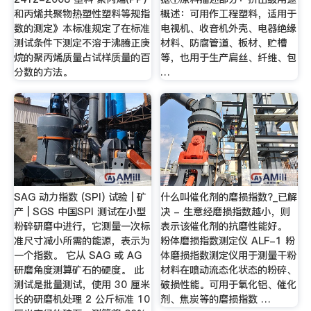
和丙烯共聚物热塑性塑料等规指
概述：可用作工程塑料，适用于
数的测定》本标准规定了在标准
电视机、收音机外壳、电器绝缘
测试条件下测定不溶于沸腾正庚
材料、防腐管道、板材、贮槽
烷的聚丙烯质量占试样质量的百
等，也用于生产扁丝、纤维、包
分数的方法。
…
SAG 动力指数 (SPI) 试验 | 矿
什么叫催化剂的磨损指数?_已解
产 | SGS 中国SPI 测试在小型
决 - 生意经磨损指数越小，则
粉碎研磨中进行，它测量一次标
表示该催化剂的抗磨性能好。
准尺寸减小所需的能源，表示为
粉体磨损指数测定仪 ALF-1 粉
一个指数。 它从 SAG 或 AG
体磨损指数测定仪用于测量干粉
研磨角度测算矿石的硬度。 此
材料在喷动流态化状态的粉碎、
测试是批量测试，使用 30 厘米
破损性能。可用于氧化铝、催化
长的研磨机处理 2 公斤标准 10
剂、焦炭等的磨损指数 …