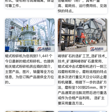
形式，使石粉与润滑隔离，保证
击破制砂（粉），具有产量
可靠工作。
高、能耗低、运行费用低、见效
快的特点。
辊式粉碎机为您找到11,441个
褐铁矿石的选矿工艺_选矿技术_
今日最新的辊式粉碎机。也提供
技术_矿道网褐铁矿石最常用、
相关辊式粉碎机供应商的简介，
辊式或冲击式磨粉机进行一到三
主营产品，图片，销量等全方位
段磨粉和筛分。磨粉流程的特点
信息，为您订购产品提供全方位
是多次进行重见天日分以防止磨
的。
粉机堵塞。根据下一步的选矿方
法，磨粉至100到25mm。筛下
产品通常送往脱泥然后进行重选
或作为合格产品利用。 选矿主
要采用重选方法。