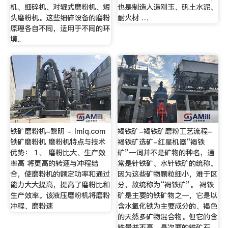
机、细碎机、对辊式磨粉机、短
也是制造人造刚玉、矾土水泥、
头磨粉机。这些细碎设备的磨粉
耐火材 …
原理各自不同，适用于不同的环
境。
铁矿磨粉机-黎明 - lmlq.com
褐铁矿-褐铁矿磨粉工艺流程-
铁矿磨粉机 磨粉机特点与技术
褐铁矿选矿-红星机器“褐铁
优势： 1、 磨粉比大、生产效
矿”一词并不是矿物的种名，通
率高 将更高的转速与冲程结
常是针铁矿、水针铁矿的统称。
合，使磨粉机的额定功率和通过
因为这些矿物颗粒细小，难于区
能力大大提高，提高了磨粉比和
分，故统称为“褐铁矿”。 褐铁
生产效率。该液压磨粉机将磨粉
矿是主要的铁矿物之一，它是以
冲程、磨粉速
含水氧化铁为主要成分的、褐色
的天然多矿物混合物。但它的含
铁量并不高，是次要的铁矿石。