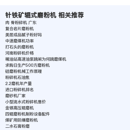
针铁矿辊式磨粉机 相关推荐
肉 骨粉碎机 广东
复合岩片磨粉机
美居成品腻子粉好吗
中速磨煤机功率
打石头的磨粉机
河南粉碎机价格
稀油站高速油泵跳闸为何跳磨煤机
求购日生产500方磨粉机
硅磨粉机械工作原理
粉碎机石油焦
2.2磨机年产量
进口粉碎机排名
磨砂机厂家
小型流水式粉碎机售价
金银高压辊磨机
四辊磨粉机制粉设备配件
煤矿用防爆磨粉机
二水石膏粉磨