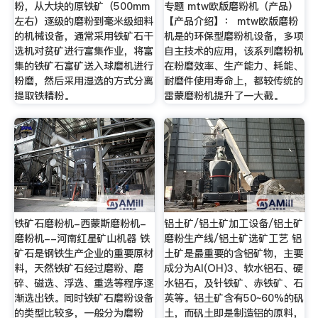
粉，从大块的原铁矿（500mm
专题 mtw欧版磨粉机（产品）
左右）逐级的磨粉到毫米级细料
【产品介绍】： mtw欧版磨粉
的机械设备，通常采用铁矿石干
机是的环保型磨粉机设备，多项
选机对贫矿进行富集作业，将富
自主技术的应用，该系列磨粉机
集的铁矿石富矿送入球磨机进行
在粉磨效率、生产能力、耗能、
粉磨，然后采用湿选的方式分离
耐磨件使用寿命上，都较传统的
提取铁精粉。
雷蒙磨粉机提升了一大截。
铁矿石磨粉机-西蒙斯磨粉机-
铝土矿/铝土矿加工设备/铝土矿
磨粉机--河南红星矿山机器 铁
磨粉生产线/铝土矿选矿工艺 铝
矿石是钢铁生产企业的重要原材
土矿是最重要的含铝矿物，主要
料，天然铁矿石经过磨粉、磨
成分为Al(OH)3、软水铝石、硬
碎、磁选、浮选、重选等程序逐
水铝石，及针铁矿、赤铁矿、石
渐选出铁。同时铁矿石磨粉设备
英等。铝土矿含有50~60%的矾
的类型比较多，一般分为磨粉
土，而矾土即是制造铝的原料，