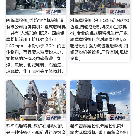
四辊磨粉机_潍坊恒信机械制造
对辊磨粉机-液压双辊式,强力双
有限公司所属类别：辊式磨粉机
齿辊,四辊磨粉机巩义市金联机
一共有 人感兴趣 概况：四齿辊
械_专业的辊式磨粉机生产厂家,
磨粉机适用于抗压强度小于
辊式磨粉机包含对辊磨粉机,双
240mpa，水份小于 30% 的固
辊磨粉机,强力双齿辊磨粉机,四
体物料，而且要求粒度粉末少，
辊磨粉机等设备,厂价直销,现货
颗粒多的细碎及中碎作业。如
发售,:
煤、焦炭、化肥原料、石油焦、
玻璃管、化工原料等固体物料。
铁矿石磨粉机_铁矿石磨粉机的
铅矿雷蒙磨粉机双磨粉机简介,
是一种将铁矿石原矿进行逐级磨
轮齿式磨粉机-重工雷蒙磨粉机