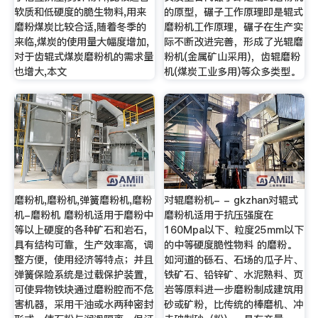
软质和低硬度的脆生物料,用来
的原型，碾子工作原理即是辊式
磨粉煤炭比较合适,随着冬季的
磨粉机工作原理，碾子在生产实
来临,煤炭的使用量大幅度增加,
际不断改进完善，形成了光辊磨
对于齿辊式煤炭磨粉机的需求量
粉机(金属矿山采用)，齿辊磨粉
也增大,本文
机(煤炭工业多用)等众多类型。
磨粉机,磨粉机,弹簧磨粉机,磨粉
对辊磨粉机- - gkzhan对辊式
机-磨粉机 磨粉机适用于磨粉中
磨粉机适用于抗压强度在
等以上硬度的各种矿石和岩石，
160Mpa以下、粒度25mm以下
具有结构可靠，生产效率高，调
的中等硬度脆性物料 的磨粉。
整方便，使用经济等特点；并且
如河道的砾石、石场的瓜子片、
弹簧保险系统是过载保护装置，
铁矿石、铅锌矿、水泥熟料、页
可使异物铁块通过磨粉腔而不危
岩等原料进一步磨粉制成建筑用
害机器，采用干油或水两种密封
砂或矿粉，比传统的棒磨机、冲