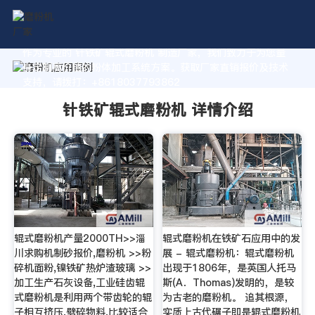
作为专业的 针铁矿辊式磨粉机 制造厂家，我们致力于为您量
身定制高价值的粉体加工系统方案。获取厂家直销报价及技术
支持，请拨打：+8618037793862
针铁矿辊式磨粉机 详情介绍
辊式磨粉机产量2000TH>>淄
辊式磨粉机在铁矿石应用中的发
川求购机制砂报价,磨粉机 >>粉
展 - 辊式磨粉机：辊式磨粉机
碎机面粉,镍铁矿热炉渣玻璃 >>
出现于1806年，是英国人托马
加工生产石灰设备,工业硅齿辊
斯(A．Thomas)发明的，是较
式磨粉机是利用两个带齿轮的辊
为古老的磨粉机。 追其根源，
子相互挤压,劈碎物料,比较适合
实质上古代碾子即是辊式磨粉机