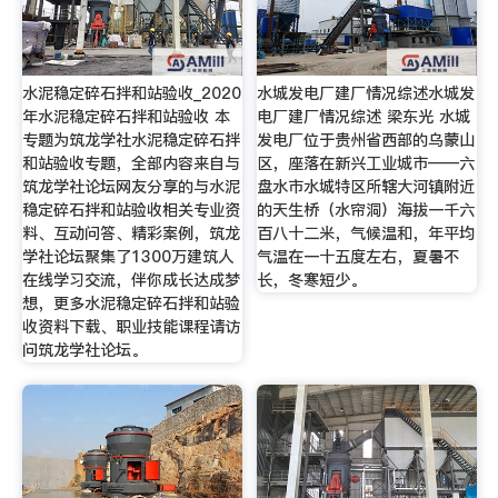
水泥稳定碎石拌和站验收_2020
水城发电厂建厂情况综述水城发
年水泥稳定碎石拌和站验收 本
电厂建厂情况综述 梁东光 水城
专题为筑龙学社水泥稳定碎石拌
发电厂位于贵州省西部的乌蒙山
和站验收专题，全部内容来自与
区，座落在新兴工业城市——六
筑龙学社论坛网友分享的与水泥
盘水市水城特区所辖大河镇附近
稳定碎石拌和站验收相关专业资
的天生桥（水帘洞）海拔一千六
料、互动问答、精彩案例，筑龙
百八十二米，气候温和，年平均
学社论坛聚集了1300万建筑人
气温在一十五度左右，夏暑不
在线学习交流，伴你成长达成梦
长，冬寒短少。
想，更多水泥稳定碎石拌和站验
收资料下载、职业技能课程请访
问筑龙学社论坛。