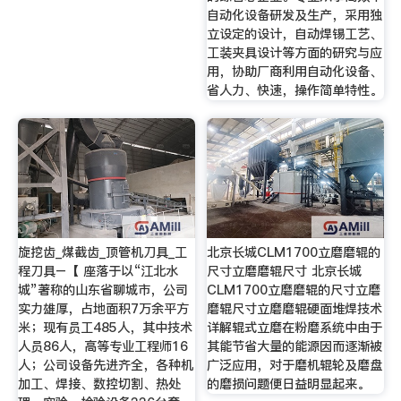
自动化设备研发及生产，采用独
立设定的设计，自动焊锡工艺、
工装夹具设计等方面的研究与应
用，协助厂商利用自动化设备、
省人力、快速，操作简单特性。
旋挖齿_煤截齿_顶管机刀具_工
北京长城CLM1700立磨磨辊的
程刀具–【 座落于以“江北水
尺寸立磨磨辊尺寸 北京长城
城”著称的山东省聊城市，公司
CLM1700立磨磨辊的尺寸立磨
实力雄厚，占地面积7万余平方
磨辊尺寸立磨磨辊硬面堆焊技术
米；现有员工485人，其中技术
详解辊式立磨在粉磨系统中由于
人员86人，高等专业工程师16
其能节省大量的能源因而逐渐被
人；公司设备先进齐全，各种机
广泛应用，对于磨机辊轮及磨盘
加工、焊接、数控切割、热处
的磨损问题便日益明显起来。