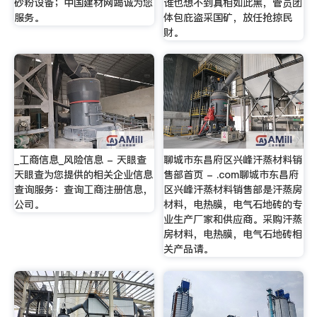
砂粉设备；中国建材网竭诚为您
谁也想不到真相如此黑，管员团
服务。
体包庇盗采国矿，放任抢掠民
财。
_工商信息_风险信息 - 天眼查
聊城市东昌府区兴峰汗蒸材料销
天眼查为您提供的相关企业信息
售部首页 - .com聊城市东昌府
查询服务：查询工商注册信息，
区兴峰汗蒸材料销售部是汗蒸房
公司。
材料，电热膜，电气石地砖的专
业生产厂家和供应商。采购汗蒸
房材料，电热膜，电气石地砖相
关产品请。