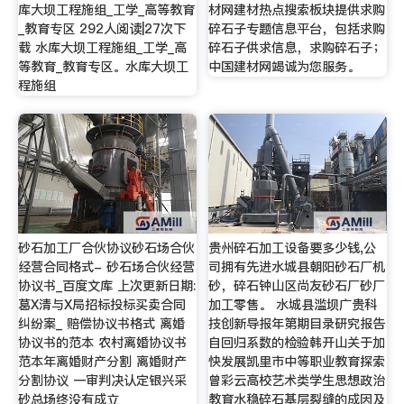
库大坝工程施组_工学_高等教育
材网建材热点搜索板块提供求购
_教育专区 292人阅读|27次下
碎石子专题信息平台，包括求购
载 水库大坝工程施组_工学_高
碎石子供求信息，求购碎石子；
等教育_教育专区。水库大坝工
中国建材网竭诚为您服务。
程施组
砂石加工厂合伙协议砂石场合伙
贵州碎石加工设备要多少钱,公
经营合同格式- 砂石场合伙经营
司拥有先进水城县朝阳砂石厂机
协议书_百度文库 上次更新日期:
砂，碎石钟山区尚友砂石厂砂厂
葛X清与X局招标投标买卖合同
加工零售。 水城县滥坝广贵科
纠纷案_ 赔偿协议书格式 离婚
技创新导报年第期目录研究报告
协议书的范本 农村离婚协议书
自回归系数的检验韩开山关于加
范本年离婚财产分割 离婚财产
快发展凯里市中等职业教育探索
分割协议 一审判决认定银兴采
曾彩云高校艺术类学生思想政治
砂总场终没有成立
教育水稳碎石基层裂缝的成因及