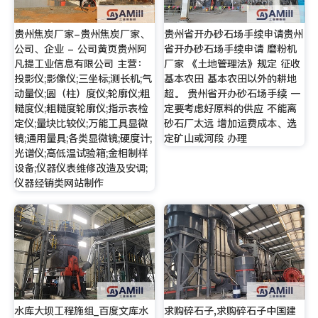
贵州焦炭厂家-贵州焦炭厂家、
贵州省开办砂石场手续申请贵州
公司、企业 - 公司黄页贵州阿
省开办砂石场手续申请 磨粉机
凡提工业信息有限公司 主营：
厂家 《土地管理法》规定 征收
投影仪;影像仪;三坐标;测长机;气
基本农田 基本农田以外的耕地
动量仪;圆（柱）度仪;轮廓仪;粗
超。 贵州省开办砂石场手续 一
糙度仪;粗糙度轮廓仪;指示表检
定要考虑好原料的供应 不能离
定仪;量块比较仪;万能工具显微
砂石厂太远 增加运费成本、选
镜;通用量具;各类显微镜;硬度计;
定矿山或河段 办理
光谱仪;高低温试验箱;金相制样
设备;仪器仪表维修改造及安调;
仪器经销类网站制作
水库大坝工程施组_百度文库水
求购碎石子,求购碎石子中国建