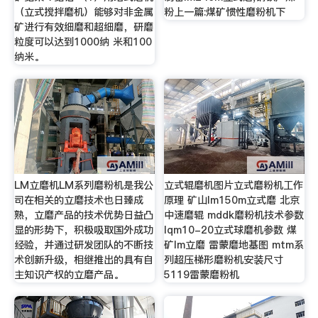
（立式搅拌磨机）能够对非金属
粉上一篇:煤矿惯性磨粉机下
矿进行有效细磨和超细磨，研磨
粒度可以达到1000纳 米和100
纳米。
LM立磨机LM系列磨粉机是我公
立式辊磨机图片立式磨粉机工作
司在相关的立磨技术也日臻成
原理 矿山lm150m立式磨 北京
熟，立磨产品的技术优势日益凸
中速磨辊 mddk磨粉机技术参数
显的形势下，积极吸取国外成功
lqm10-20立式球磨机参数 煤
经验，并通过研发团队的不断技
矿lm立磨 雷蒙磨地基图 mtm系
术创新升级，相继推出的具有自
列超压梯形磨粉机安装尺寸
主知识产权的立磨产品。
5119雷蒙磨粉机